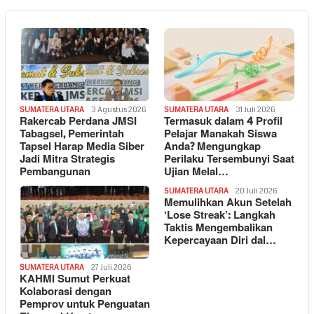
SUMATERA UTARA
3 Agustus 2026
SUMATERA UTARA
31 Juli 2026
Rakercab Perdana JMSI
Termasuk dalam 4 Profil
Tabagsel, Pemerintah
Pelajar Manakah Siswa
Tapsel Harap Media Siber
Anda? Mengungkap
Jadi Mitra Strategis
Perilaku Tersembunyi Saat
Pembangunan
Ujian Melal…
SUMATERA UTARA
20 Juli 2026
Memulihkan Akun Setelah
‘Lose Streak’: Langkah
Taktis Mengembalikan
Kepercayaan Diri dal…
SUMATERA UTARA
27 Juli 2026
KAHMI Sumut Perkuat
Kolaborasi dengan
Pemprov untuk Penguatan