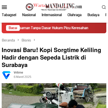
Loncat
Menu
ke
Mobile
konten
Tabagsel
Nasional
Internasional
Olahraga
Budaya
Po
man Tanpa Dasar Hukum Picu Keresahan
Baca:
Truk Miring Hamba
Beranda
Bisnis
Inovasi Baru! Kopi Sorgtime Keliling
Hadir dengan Sepeda Listrik di
Surabaya
Vritime
6 Maret 2025