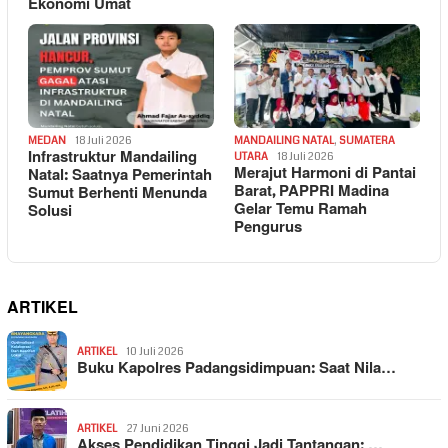
Ekonomi Umat
MEDAN
18 Juli 2026
MANDAILING NATAL
,
SUMATERA
Infrastruktur Mandailing
UTARA
18 Juli 2026
Merajut Harmoni di Pantai
Natal: Saatnya Pemerintah
Barat, PAPPRI Madina
Sumut Berhenti Menunda
Gelar Temu Ramah
Solusi
Pengurus
ARTIKEL
ARTIKEL
10 Juli 2026
Buku Kapolres Padangsidimpuan: Saat Nila…
ARTIKEL
27 Juni 2026
Akses Pendidikan Tinggi Jadi Tantangan: …