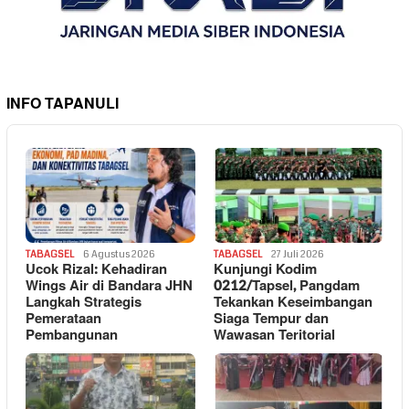
INFO TAPANULI
TABAGSEL
6 Agustus 2026
TABAGSEL
27 Juli 2026
Ucok Rizal: Kehadiran
Kunjungi Kodim
Wings Air di Bandara JHN
0212/Tapsel, Pangdam
Langkah Strategis
Tekankan Keseimbangan
Pemerataan
Siaga Tempur dan
Pembangunan
Wawasan Teritorial