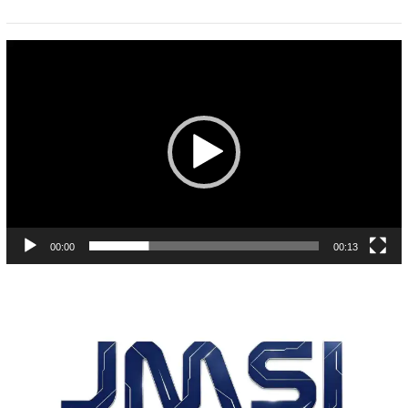
Pemutar
Video
00:00
00:13