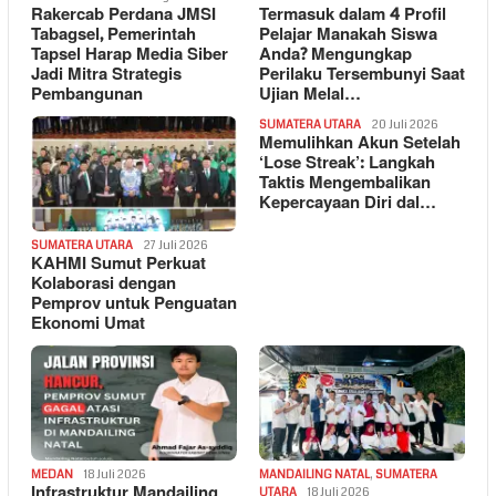
Rakercab Perdana JMSI
Termasuk dalam 4 Profil
Tabagsel, Pemerintah
Pelajar Manakah Siswa
Tapsel Harap Media Siber
Anda? Mengungkap
Jadi Mitra Strategis
Perilaku Tersembunyi Saat
Pembangunan
Ujian Melal…
SUMATERA UTARA
20 Juli 2026
Memulihkan Akun Setelah
‘Lose Streak’: Langkah
Taktis Mengembalikan
Kepercayaan Diri dal…
SUMATERA UTARA
27 Juli 2026
KAHMI Sumut Perkuat
Kolaborasi dengan
Pemprov untuk Penguatan
Ekonomi Umat
MEDAN
18 Juli 2026
MANDAILING NATAL
,
SUMATERA
Infrastruktur Mandailing
UTARA
18 Juli 2026