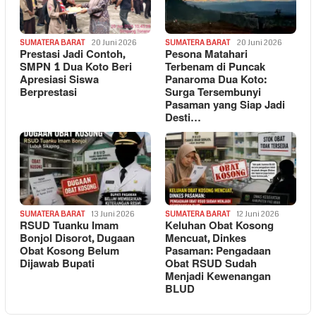
SUMATERA BARAT
20 Juni 2026
SUMATERA BARAT
20 Juni 2026
Prestasi Jadi Contoh,
Pesona Matahari
SMPN 1 Dua Koto Beri
Terbenam di Puncak
Apresiasi Siswa
Panaroma Dua Koto:
Berprestasi
Surga Tersembunyi
Pasaman yang Siap Jadi
Desti…
SUMATERA BARAT
13 Juni 2026
SUMATERA BARAT
12 Juni 2026
RSUD Tuanku Imam
Keluhan Obat Kosong
Bonjol Disorot, Dugaan
Mencuat, Dinkes
Obat Kosong Belum
Pasaman: Pengadaan
Dijawab Bupati
Obat RSUD Sudah
Menjadi Kewenangan
BLUD