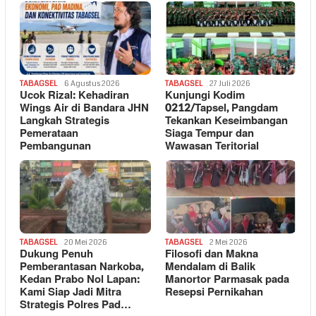
TABAGSEL
6 Agustus 2026
TABAGSEL
27 Juli 2026
Ucok Rizal: Kehadiran
Kunjungi Kodim
Wings Air di Bandara JHN
0212/Tapsel, Pangdam
Langkah Strategis
Tekankan Keseimbangan
Pemerataan
Siaga Tempur dan
Pembangunan
Wawasan Teritorial
TABAGSEL
20 Mei 2026
TABAGSEL
2 Mei 2026
Dukung Penuh
Filosofi dan Makna
Pemberantasan Narkoba,
Mendalam di Balik
Kedan Prabo Nol Lapan:
Manortor Parmasak pada
Kami Siap Jadi Mitra
Resepsi Pernikahan
Strategis Polres Pad…