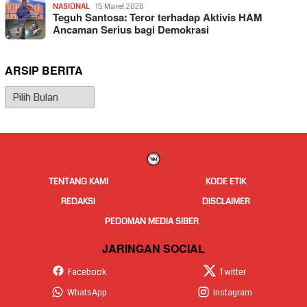
NASIONAL
15 Maret 2026
Teguh Santosa: Teror terhadap Aktivis HAM
Ancaman Serius bagi Demokrasi
ARSIP BERITA
Arsip
Berita
TENTANG KAMI
KODE ETIK
REDAKSI
DISCLAIMER
PEDOMAN MEDIA SIBER
JARINGAN SOCIAL
Facebook
Twitter
WhatsApp
Instagram