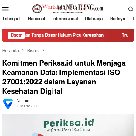
Loncat
Menu
ke
Mobile
konten
Tabagsel
Nasional
Internasional
Olahraga
Budaya
Po
Tanpa Dasar Hukum Picu Keresahan
Baca:
Truk Miring Hambat Aru
Beranda
Bisnis
Komitmen Periksa.id untuk Menjaga
Keamanan Data: Implementasi ISO
27001:2022 dalam Layanan
Kesehatan Digital
Vritime
6 Maret 2025