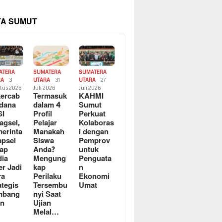
TA SUMUT
ATERA
SUMATERA
SUMATERA
RA
3
UTARA
31
UTARA
27
tus 2026
Juli 2026
Juli 2026
ercab
Termasuk
KAHMI
dana
dalam 4
Sumut
SI
Profil
Perkuat
agsel,
Pelajar
Kolaboras
erinta
Manakah
i dengan
apsel
Siswa
Pemprov
ap
Anda?
untuk
ia
Mengung
Penguata
er Jadi
kap
n
ra
Perilaku
Ekonomi
ategis
Tersembu
Umat
mbang
nyi Saat
an
Ujian
Melal…