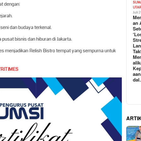
SUM
at dengan:
UTA
Juli 
ejarah.
Mem
an 
 seni dan budaya terkenal.
Set
‘Lo
usat bisnis dan hiburan di Jakarta.
Str
La
es menjadikan Relish Bistro tempat yang sempurna untuk
Tak
Me
ali
Kep
VRITIMES
aan
da
ARTI