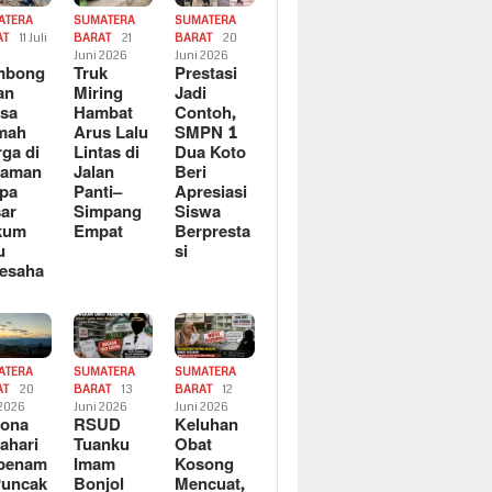
ATERA
SUMATERA
SUMATERA
AT
11 Juli
BARAT
21
BARAT
20
6
Juni 2026
Juni 2026
mbong
Truk
Prestasi
an
Miring
Jadi
sa
Hambat
Contoh,
mah
Arus Lalu
SMPN 1
ga di
Lintas di
Dua Koto
saman
Jalan
Beri
pa
Panti–
Apresiasi
ar
Simpang
Siswa
kum
Empat
Berpresta
u
si
esaha
ATERA
SUMATERA
SUMATERA
AT
20
BARAT
13
BARAT
12
 2026
Juni 2026
Juni 2026
sona
RSUD
Keluhan
ahari
Tuanku
Obat
rbenam
Imam
Kosong
Puncak
Bonjol
Mencuat,