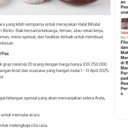
an
Pe
un
ara yang lebih sempurna untuk merayakan Halal Bihalal
 Bistro. Baik bersama keluarga, teman, atau rekan kerja,
TAB
an, menu spesial, dan fasilitas terbaik untuk membuat
Mei 
Fil
rkesan.
da
Ma
t/Pax
Me
di 
ntuk grup minimal 20 orang dengan harga hanya IDR 250.000
Man
angan lezat dan suasana yang hangat mulai 1 – 13 April 2025.
Pa
mi.
pad
Res
Per
n
bagai hidangan spesial yang akan memanjakan selera Anda,
 untuk memulai acara.
untuk melengkapi cita rasa.