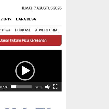
JUMAT, 7 AGUSTUS 2026
VID-19
DANA DESA
ristiwa
EDUKASI
ADVERTORIAL
cu Keresahan
Truk Miring Hambat Arus Lalu Lintas di Jalan
ar
00:00
00:13