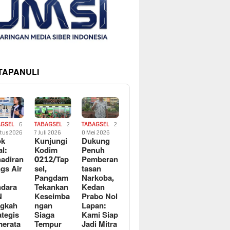
 TAPANULI
AGSEL
6
TABAGSEL
2
TABAGSEL
2
tus 2026
7 Juli 2026
0 Mei 2026
ok
Kunjungi
Dukung
al:
Kodim
Penuh
adiran
0212/Tap
Pemberan
gs Air
sel,
tasan
Pangdam
Narkoba,
dara
Tekankan
Kedan
N
Keseimba
Prabo Nol
ngkah
ngan
Lapan:
ategis
Siaga
Kami Siap
erata
Tempur
Jadi Mitra