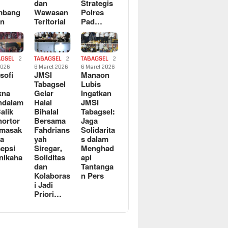
dan
Strategis
mbang
Wawasan
Polres
an
Teritorial
Pad…
AGSEL
2
TABAGSEL
2
TABAGSEL
2
2026
6 Maret 2026
6 Maret 2026
osofi
JMSI
Manaon
n
Tabagsel
Lubis
kna
Gelar
Ingatkan
ndalam
Halal
JMSI
Balik
Bihalal
Tabagsel:
ortor
Bersama
Jaga
rmasak
Fahdrians
Solidarita
a
yah
s dalam
epsi
Siregar,
Menghad
nikaha
Soliditas
api
dan
Tantanga
Kolaboras
n Pers
i Jadi
Priori…