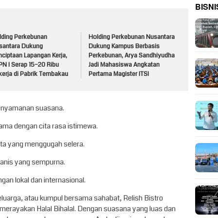
BISNI
lding Perkebunan
Holding Perkebunan Nusantara
santara Dukung
Dukung Kampus Berbasis
nciptaan Lapangan Kerja,
Perkebunan, Arya Sandhiyudha
PN I Serap 15–20 Ribu
Jadi Mahasiswa Angkatan
kerja di Pabrik Tembakau
Pertama Magister ITSI
enyamanan suasana.
ma dengan cita rasa istimewa.
sta yang menggugah selera.
manis yang sempurna.
ngan lokal dan internasional.
eluarga, atau kumpul bersama sahabat, Relish Bistro
merayakan Halal Bihalal. Dengan suasana yang luas dan