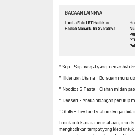
BACAAN LAINNYA
Lomba Foto LRT Hadirkan
Ho
Hadiah Menarik, Ini Syaratnya
Nu
Pe
PT
Pe
* Sup – Sup hangat yang menambah k
* Hidangan Utama – Beragam menu uta
* Noodles & Pasta – Olahan mi dan pa
* Dessert – Aneka hidangan penutup 
* Stalls – Live food station dengan hida
Cocok untuk acara perusahaan, reuni k
menghadirkan tempat yang ideal untuk 