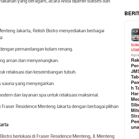
n makanan yang beragam, acara Anda dijamin sukses dan
BERI
Menteng Jakarta, Relish Bistro menyediakan berbagai
a:
SUM
n dengan pemandangan kolam renang.
UTA
Agus
Rak
 yang aman dan menyenangkan.
Per
JM
tuk relaksasi dan keseimbangan tubuh.
Tab
Pem
tas sauna yang menyegarkan.
h T
Har
modern dan layanan spa untuk relaksasi maksimal.
Med
Sib
Fraser Residence Menteng Jakarta dengan berbagai pilihan
Mit
Str
Pe
arta
un
Bistro berlokasi di Fraser Residence Menteng, Jl. Menteng