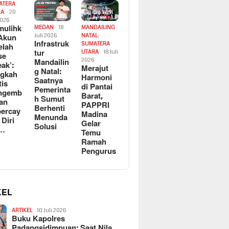
ATERA
RA
20
2026
ulihk
MEDAN
18
MANDAILING
Akun
Juli 2026
NATAL
,
Infrastruk
SUMATERA
elah
tur
UTARA
18 Juli
se
Mandailin
2026
eak’:
Merajut
g Natal:
ngkah
Harmoni
Saatnya
tis
di Pantai
Pemerinta
ngemb
Barat,
h Sumut
kan
PAPPRI
Berhenti
ercay
Madina
Menunda
 Diri
Gelar
Solusi
l…
Temu
Ramah
Pengurus
KEL
ARTIKEL
10 Juli 2026
Buku Kapolres
Padangsidimpuan: Saat Nila…