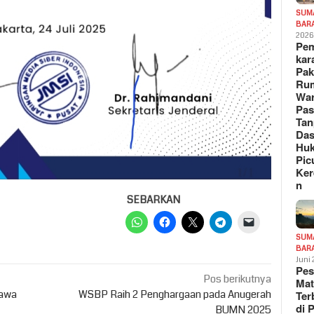
SUM
BAR
202
Pe
kar
Pak
Ru
War
Pa
Tan
Das
Hu
Pic
Ker
n
SEBARKAN
SUM
BAR
Juni
Pe
Pos berikutnya
Mat
bawa
WSBP Raih 2 Penghargaan pada Anugerah
Te
di 
BUMN 2025