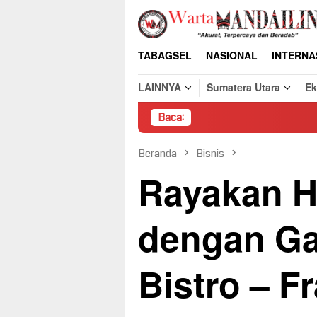
Loncat
ke
konten
TABAGSEL
NASIONAL
INTERNA
LAINNYA
Sumatera Utara
E
Baca:
Pem
Beranda
Bisnis
Rayakan Ha
dengan Ga
Bistro – F