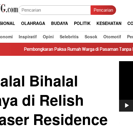
Pencarian
SIONAL
OLAHRAGA
BUDAYA
POLITIK
KESEHATAN
CO
konomi
Inspiratif
Opini
Selebritis
Sosok
Otomotif
Pe
bongkaran Paksa Rumah Warga di Pasaman Tanpa Dasar Hukum Pi
Pemut
Video
lal Bihalal
ya di Relish
raser Residence