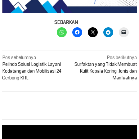
SEBARKAN
Navigasi
Pos sebelumnya
Pos berikutnya
pos
Pelindo Solusi Logistik Layani
Surfaktan yang Tidak Membuat
Kedatangan dan Mobilisasi 24
Kulit Kepala Kering: Jenis dan
Gerbong KRL
Manfaatnya
Pemutar
Video