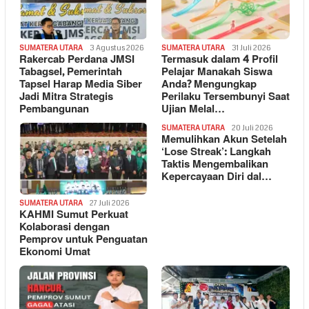
SUMATERA UTARA
3 Agustus 2026
SUMATERA UTARA
31 Juli 2026
Rakercab Perdana JMSI
Termasuk dalam 4 Profil
Tabagsel, Pemerintah
Pelajar Manakah Siswa
Tapsel Harap Media Siber
Anda? Mengungkap
Jadi Mitra Strategis
Perilaku Tersembunyi Saat
Pembangunan
Ujian Melal…
SUMATERA UTARA
20 Juli 2026
Memulihkan Akun Setelah
‘Lose Streak’: Langkah
Taktis Mengembalikan
Kepercayaan Diri dal…
SUMATERA UTARA
27 Juli 2026
KAHMI Sumut Perkuat
Kolaborasi dengan
Pemprov untuk Penguatan
Ekonomi Umat