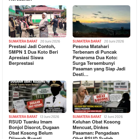
SUMATERA BARAT
20 Juni 2026
SUMATERA BARAT
20 Juni 2026
Prestasi Jadi Contoh,
Pesona Matahari
SMPN 1 Dua Koto Beri
Terbenam di Puncak
Apresiasi Siswa
Panaroma Dua Koto:
Berprestasi
Surga Tersembunyi
Pasaman yang Siap Jadi
Desti…
SUMATERA BARAT
13 Juni 2026
SUMATERA BARAT
12 Juni 2026
RSUD Tuanku Imam
Keluhan Obat Kosong
Bonjol Disorot, Dugaan
Mencuat, Dinkes
Obat Kosong Belum
Pasaman: Pengadaan
Dijawab Bupati
Obat RSUD Sudah