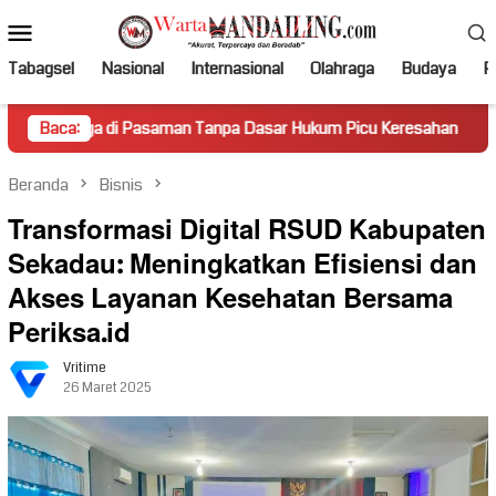
Loncat
Menu
ke
Mobile
konten
Tabagsel
Nasional
Internasional
Olahraga
Budaya
Po
 Pasaman Tanpa Dasar Hukum Picu Keresahan
Baca:
Truk Miring 
Beranda
Bisnis
Transformasi Digital RSUD Kabupaten
Sekadau: Meningkatkan Efisiensi dan
Akses Layanan Kesehatan Bersama
Periksa.id
Vritime
26 Maret 2025