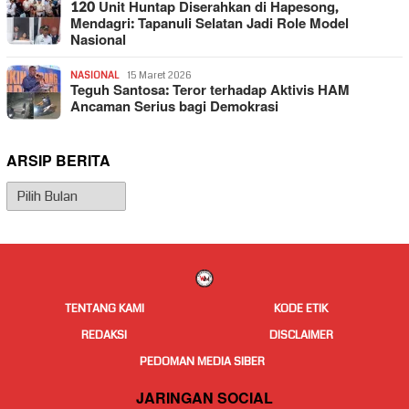
120 Unit Huntap Diserahkan di Hapesong,
Mendagri: Tapanuli Selatan Jadi Role Model
Nasional
NASIONAL
15 Maret 2026
Teguh Santosa: Teror terhadap Aktivis HAM
Ancaman Serius bagi Demokrasi
ARSIP BERITA
Arsip
Berita
TENTANG KAMI
KODE ETIK
REDAKSI
DISCLAIMER
PEDOMAN MEDIA SIBER
JARINGAN SOCIAL