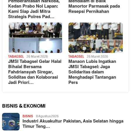
Pemberantasan Narkoba,
Mendalam di Balik
Kedan Prabo Nol Lapan:
Manortor Parmasak pada
Kami Siap Jadi Mitra
Resepsi Pernikahan
Strategis Polres Pad…
TABAGSEL
26 Maret 2026
TABAGSEL
26 Maret 2026
JMSI Tabagsel Gelar Halal
Manaon Lubis Ingatkan
Bihalal Bersama
JMSI Tabagsel: Jaga
Fahdriansyah Siregar,
Solidaritas dalam
Soliditas dan Kolaborasi
Menghadapi Tantangan
Jadi Priori…
Pers
BISNIS & EKONOMI
BISNIS
8 Agustus 2026
Industri Akuakultur Pakistan, Asia Selatan hingga
Timur Teng…