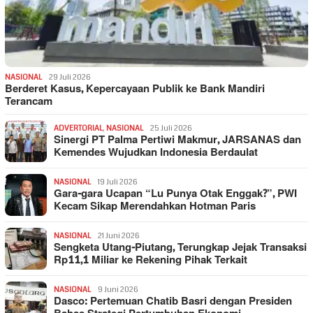
NASIONAL
29 Juli 2026
Berderet Kasus, Kepercayaan Publik ke Bank Mandiri
Terancam
ADVERTORIAL
,
NASIONAL
25 Juli 2026
Sinergi PT Palma Pertiwi Makmur, JARSANAS dan
Kemendes Wujudkan Indonesia Berdaulat
NASIONAL
19 Juli 2026
Gara-gara Ucapan “Lu Punya Otak Enggak?”, PWI
Kecam Sikap Merendahkan Hotman Paris
NASIONAL
21 Juni 2026
Sengketa Utang-Piutang, Terungkap Jejak Transaksi
Rp11,1 Miliar ke Rekening Pihak Terkait
NASIONAL
9 Juni 2026
Dasco: Pertemuan Chatib Basri dengan Presiden