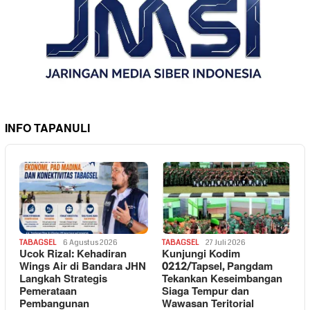
INFO TAPANULI
TABAGSEL
6 Agustus 2026
TABAGSEL
27 Juli 2026
Ucok Rizal: Kehadiran
Kunjungi Kodim
Wings Air di Bandara JHN
0212/Tapsel, Pangdam
Langkah Strategis
Tekankan Keseimbangan
Pemerataan
Siaga Tempur dan
Pembangunan
Wawasan Teritorial