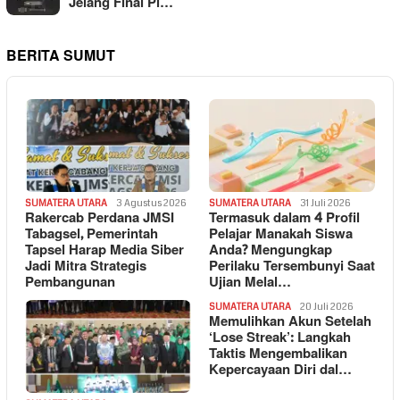
Jelang Final Pi…
BERITA SUMUT
SUMATERA UTARA
3 Agustus 2026
SUMATERA UTARA
31 Juli 2026
Rakercab Perdana JMSI
Termasuk dalam 4 Profil
Tabagsel, Pemerintah
Pelajar Manakah Siswa
Tapsel Harap Media Siber
Anda? Mengungkap
Jadi Mitra Strategis
Perilaku Tersembunyi Saat
Pembangunan
Ujian Melal…
SUMATERA UTARA
20 Juli 2026
Memulihkan Akun Setelah
‘Lose Streak’: Langkah
Taktis Mengembalikan
Kepercayaan Diri dal…