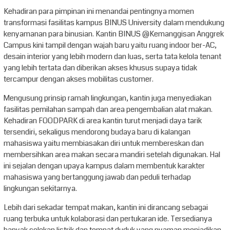
Kehadiran para pimpinan ini menandai pentingnya momen
transformasi fasilitas kampus BINUS University dalam mendukung
kenyamanan para binusian. Kantin BINUS @Kemanggisan Anggrek
Campus kini tampil dengan wajah baru yaitu ruang indoor ber-AC,
desain interior yang lebih modern dan luas, serta tata kelola tenant
yang lebih tertata dan diberikan akses khusus supaya tidak
tercampur dengan akses mobilitas customer.
Mengusung prinsip ramah lingkungan, kantin juga menyediakan
fasilitas pemilahan sampah dan area pengembalian alat makan.
Kehadiran FOODPARK di area kantin turut menjadi daya tarik
tersendiri, sekaligus mendorong budaya baru di kalangan
mahasiswa yaitu membiasakan diri untuk membereskan dan
membersihkan area makan secara mandiri setelah digunakan. Hal
ini sejalan dengan upaya kampus dalam membentuk karakter
mahasiswa yang bertanggung jawab dan peduli terhadap
lingkungan sekitarnya.
Lebih dari sekadar tempat makan, kantin ini dirancang sebagai
ruang terbuka untuk kolaborasi dan pertukaran ide. Tersedianya
banyak colokan listrik dan tempat duduk yang nyaman menjadikan