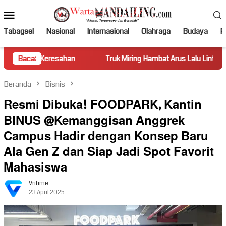
Loncat
Menu
ke
Mobile
konten
Tabagsel
Nasional
Internasional
Olahraga
Budaya
Po
resahan
Baca:
Truk Miring Hambat Arus Lalu Lintas di Jalan Panti
Beranda
Bisnis
Resmi Dibuka! FOODPARK, Kantin
BINUS @Kemanggisan Anggrek
Campus Hadir dengan Konsep Baru
Ala Gen Z dan Siap Jadi Spot Favorit
Mahasiswa
Vritime
23 April 2025