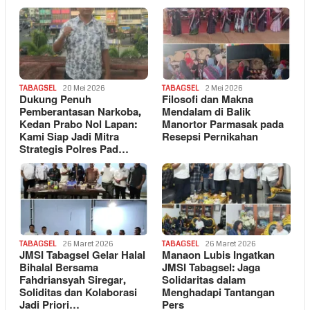
TABAGSEL
20 Mei 2026
TABAGSEL
2 Mei 2026
Dukung Penuh
Filosofi dan Makna
Pemberantasan Narkoba,
Mendalam di Balik
Kedan Prabo Nol Lapan:
Manortor Parmasak pada
Kami Siap Jadi Mitra
Resepsi Pernikahan
Strategis Polres Pad…
TABAGSEL
26 Maret 2026
TABAGSEL
26 Maret 2026
JMSI Tabagsel Gelar Halal
Manaon Lubis Ingatkan
Bihalal Bersama
JMSI Tabagsel: Jaga
Fahdriansyah Siregar,
Solidaritas dalam
Soliditas dan Kolaborasi
Menghadapi Tantangan
Jadi Priori…
Pers