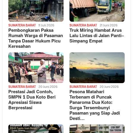
SUMATERA BARAT
11 Juli 2026
SUMATERA BARAT
21 Juni 2026
Pembongkaran Paksa
Truk Miring Hambat Arus
Rumah Warga di Pasaman
Lalu Lintas di Jalan Panti–
Tanpa Dasar Hukum Picu
Simpang Empat
Keresahan
SUMATERA BARAT
20 Juni 2026
SUMATERA BARAT
20 Juni 2026
Prestasi Jadi Contoh,
Pesona Matahari
SMPN 1 Dua Koto Beri
Terbenam di Puncak
Apresiasi Siswa
Panaroma Dua Koto:
Berprestasi
Surga Tersembunyi
Pasaman yang Siap Jadi
Desti…