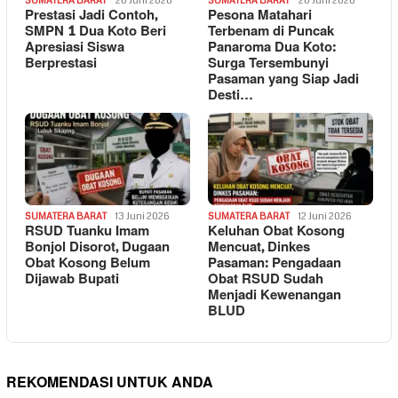
SUMATERA BARAT
20 Juni 2026
SUMATERA BARAT
20 Juni 2026
Prestasi Jadi Contoh,
Pesona Matahari
SMPN 1 Dua Koto Beri
Terbenam di Puncak
Apresiasi Siswa
Panaroma Dua Koto:
Berprestasi
Surga Tersembunyi
Pasaman yang Siap Jadi
Desti…
SUMATERA BARAT
13 Juni 2026
SUMATERA BARAT
12 Juni 2026
RSUD Tuanku Imam
Keluhan Obat Kosong
Bonjol Disorot, Dugaan
Mencuat, Dinkes
Obat Kosong Belum
Pasaman: Pengadaan
Dijawab Bupati
Obat RSUD Sudah
Menjadi Kewenangan
BLUD
REKOMENDASI UNTUK ANDA