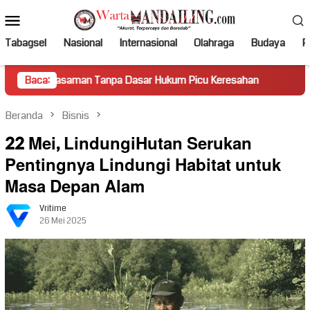
Loncat
Menu
ke
Mobile
konten
Tabagsel
Nasional
Internasional
Olahraga
Budaya
Po
aman Tanpa Dasar Hukum Picu Keresahan
Baca:
Truk Miring Hamb
Beranda
Bisnis
22 Mei, LindungiHutan Serukan
Pentingnya Lindungi Habitat untuk
Masa Depan Alam
Vritime
26 Mei 2025