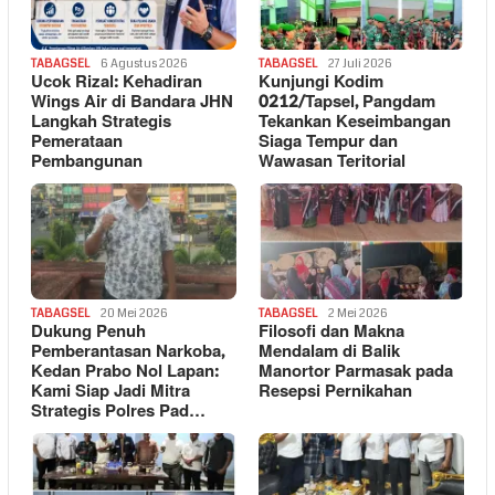
TABAGSEL
6 Agustus 2026
TABAGSEL
27 Juli 2026
Ucok Rizal: Kehadiran
Kunjungi Kodim
Wings Air di Bandara JHN
0212/Tapsel, Pangdam
Langkah Strategis
Tekankan Keseimbangan
Pemerataan
Siaga Tempur dan
Pembangunan
Wawasan Teritorial
TABAGSEL
20 Mei 2026
TABAGSEL
2 Mei 2026
Dukung Penuh
Filosofi dan Makna
Pemberantasan Narkoba,
Mendalam di Balik
Kedan Prabo Nol Lapan:
Manortor Parmasak pada
Kami Siap Jadi Mitra
Resepsi Pernikahan
Strategis Polres Pad…