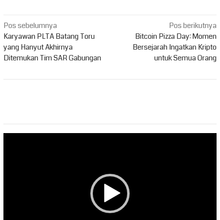
Navigasi
Pos sebelumnya
Pos berikutnya
pos
Karyawan PLTA Batang Toru
Bitcoin Pizza Day: Momen
yang Hanyut Akhirnya
Bersejarah Ingatkan Kripto
Ditemukan Tim SAR Gabungan
untuk Semua Orang
Pemutar
Video