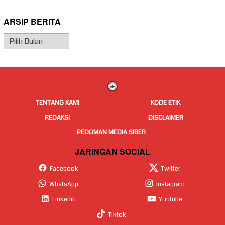
ARSIP BERITA
Arsip
Berita
TENTANG KAMI
KODE ETIK
REDAKSI
DISCLAIMER
PEDOMAN MEDIA SIBER
JARINGAN SOCIAL
Facebook
Twitter
WhatsApp
Instagram
Linkedin
Youtube
Tiktok