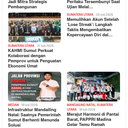
Jadi Mitra Strategis
Perilaku Tersembunyi Saat
Pembangunan
Ujian Melal…
SUMATERA UTARA
20 Juli 2026
Memulihkan Akun Setelah
‘Lose Streak’: Langkah
Taktis Mengembalikan
Kepercayaan Diri dal…
SUMATERA UTARA
27 Juli 2026
KAHMI Sumut Perkuat
Kolaborasi dengan
Pemprov untuk Penguatan
Ekonomi Umat
MEDAN
18 Juli 2026
MANDAILING NATAL
,
SUMATERA
Infrastruktur Mandailing
UTARA
18 Juli 2026
Merajut Harmoni di Pantai
Natal: Saatnya Pemerintah
Barat, PAPPRI Madina
Sumut Berhenti Menunda
Gelar Temu Ramah
Solusi