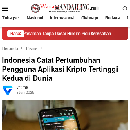
Loncat
Menu
ke
Mobile
konten
Tabagsel
Nasional
Internasional
Olahraga
Budaya
Po
asaman Tanpa Dasar Hukum Picu Keresahan
Baca:
Truk Miring Ha
Beranda
Bisnis
Indonesia Catat Pertumbuhan
Pengguna Aplikasi Kripto Tertinggi
Kedua di Dunia
Vritime
3 Juni 2025