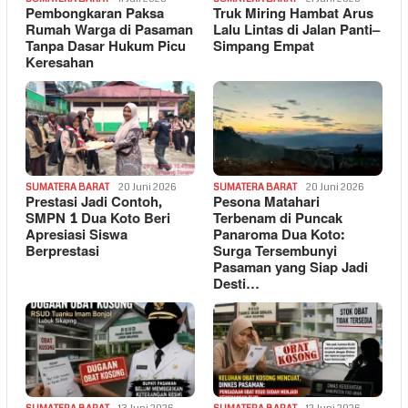
Pembongkaran Paksa
Truk Miring Hambat Arus
Rumah Warga di Pasaman
Lalu Lintas di Jalan Panti–
Tanpa Dasar Hukum Picu
Simpang Empat
Keresahan
SUMATERA BARAT
20 Juni 2026
SUMATERA BARAT
20 Juni 2026
Prestasi Jadi Contoh,
Pesona Matahari
SMPN 1 Dua Koto Beri
Terbenam di Puncak
Apresiasi Siswa
Panaroma Dua Koto:
Berprestasi
Surga Tersembunyi
Pasaman yang Siap Jadi
Desti…