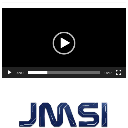
Pemutar
Video
00:00
00:13