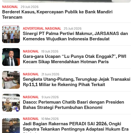
NASIONAL
29 Juli 2026
Berderet Kasus, Kepercayaan Publik ke Bank Mandiri
Terancam
ADVERTORIAL
,
NASIONAL
25 Juli 2026
Sinergi PT Palma Pertiwi Makmur, JARSANAS dan
Kemendes Wujudkan Indonesia Berdaulat
NASIONAL
19 Juli 2026
Gara-gara Ucapan “Lu Punya Otak Enggak?”, PWI
Kecam Sikap Merendahkan Hotman Paris
NASIONAL
21 Juni 2026
Sengketa Utang-Piutang, Terungkap Jejak Transaksi
Rp11,1 Miliar ke Rekening Pihak Terkait
NASIONAL
9 Juni 2026
Dasco: Pertemuan Chatib Basri dengan Presiden
Bahas Strategi Pertumbuhan Ekonomi
NASIONAL
10 Mei 2026
Jadi Bagian Rakernas PERADI SAI 2026, Ongki
Saputra Tekankan Pentingnya Adaptasi Hukum Era