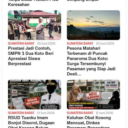
Keresahan
SUMATERA BARAT
20 Juni 2026
SUMATERA BARAT
20 Juni 2026
Prestasi Jadi Contoh,
Pesona Matahari
SMPN 1 Dua Koto Beri
Terbenam di Puncak
Apresiasi Siswa
Panaroma Dua Koto:
Berprestasi
Surga Tersembunyi
Pasaman yang Siap Jadi
Desti…
SUMATERA BARAT
13 Juni 2026
SUMATERA BARAT
12 Juni 2026
RSUD Tuanku Imam
Keluhan Obat Kosong
Bonjol Disorot, Dugaan
Mencuat, Dinkes