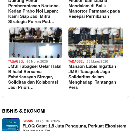
Dukung Penuh
Filosofi dan Makna
Pemberantasan Narkoba,
Mendalam di Balik
Kedan Prabo Nol Lapan:
Manortor Parmasak pada
Kami Siap Jadi Mitra
Resepsi Pernikahan
Strategis Polres Pad…
TABAGSEL
26 Maret 2026
TABAGSEL
26 Maret 2026
JMSI Tabagsel Gelar Halal
Manaon Lubis Ingatkan
Bihalal Bersama
JMSI Tabagsel: Jaga
Fahdriansyah Siregar,
Solidaritas dalam
Soliditas dan Kolaborasi
Menghadapi Tantangan
Jadi Priori…
Pers
BISNIS & EKONOMI
BISNIS
10 Agustus 2026
FLOQ Catat 1,8 Juta Pengguna, Perkuat Ekosistem