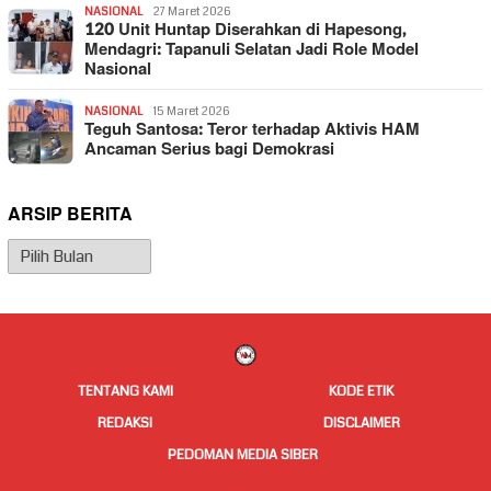
NASIONAL
27 Maret 2026
120 Unit Huntap Diserahkan di Hapesong,
Mendagri: Tapanuli Selatan Jadi Role Model
Nasional
NASIONAL
15 Maret 2026
Teguh Santosa: Teror terhadap Aktivis HAM
Ancaman Serius bagi Demokrasi
ARSIP BERITA
Arsip
Berita
TENTANG KAMI
KODE ETIK
REDAKSI
DISCLAIMER
PEDOMAN MEDIA SIBER