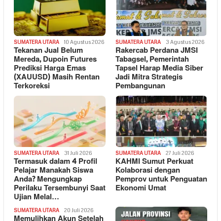
SUMATERA UTARA
10 Agustus 2026
SUMATERA UTARA
3 Agustus 2026
Tekanan Jual Belum
Rakercab Perdana JMSI
Mereda, Dupoin Futures
Tabagsel, Pemerintah
Prediksi Harga Emas
Tapsel Harap Media Siber
(XAUUSD) Masih Rentan
Jadi Mitra Strategis
Terkoreksi
Pembangunan
SUMATERA UTARA
31 Juli 2026
SUMATERA UTARA
27 Juli 2026
Termasuk dalam 4 Profil
KAHMI Sumut Perkuat
Pelajar Manakah Siswa
Kolaborasi dengan
Anda? Mengungkap
Pemprov untuk Penguatan
Perilaku Tersembunyi Saat
Ekonomi Umat
Ujian Melal…
SUMATERA UTARA
20 Juli 2026
Memulihkan Akun Setelah