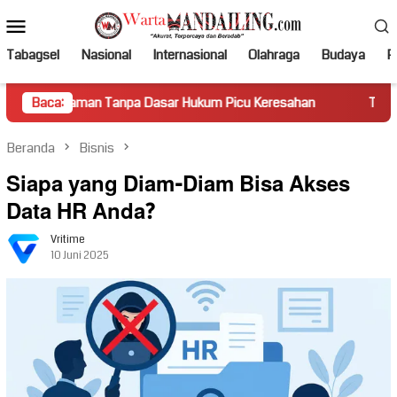
Loncat
Menu
ke
Mobile
konten
Tabagsel
Nasional
Internasional
Olahraga
Budaya
Po
 Tanpa Dasar Hukum Picu Keresahan
Baca:
Truk Miring Hambat Ar
Beranda
Bisnis
Siapa yang Diam-Diam Bisa Akses
Data HR Anda?
Vritime
10 Juni 2025