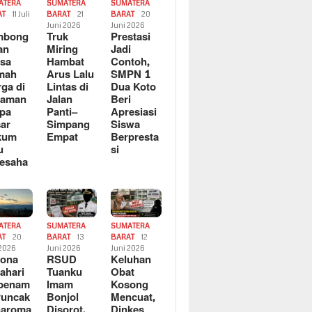
ATERA
SUMATERA
SUMATERA
AT
11 Juli
BARAT
21
BARAT
20
6
Juni 2026
Juni 2026
mbong
Truk
Prestasi
an
Miring
Jadi
sa
Hambat
Contoh,
mah
Arus Lalu
SMPN 1
ga di
Lintas di
Dua Koto
saman
Jalan
Beri
pa
Panti–
Apresiasi
ar
Simpang
Siswa
kum
Empat
Berpresta
u
si
esaha
ATERA
SUMATERA
SUMATERA
AT
20
BARAT
13
BARAT
12
 2026
Juni 2026
Juni 2026
sona
RSUD
Keluhan
ahari
Tuanku
Obat
rbenam
Imam
Kosong
Puncak
Bonjol
Mencuat,
naroma
Disorot,
Dinkes