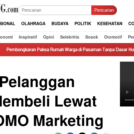
Pencarian
SIONAL
OLAHRAGA
BUDAYA
POLITIK
KESEHATAN
CO
konomi
Inspiratif
Opini
Selebritis
Sosok
Otomotif
Pe
an Paksa Rumah Warga di Pasaman Tanpa Dasar Hukum Picu Kere
 Pelanggan
embeli Lewat
FOMO Marketing