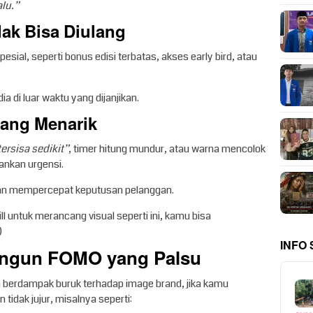
alu.”
ak Bisa Diulang
ial, seperti bonus edisi terbatas, akses early bird, atau
ia di luar waktu yang dijanjikan.
yang Menarik
tersisa sedikit”
, timer hitung mundur, atau warna mencolok
ankan urgensi.
akan mempercepat keputusan pelanggan.
l untuk merancang visual seperti ini, kamu bisa
)
INFO
Bangun FOMO yang Palsu
kan berdampak buruk terhadap image brand, jika kamu
idak jujur, misalnya seperti: