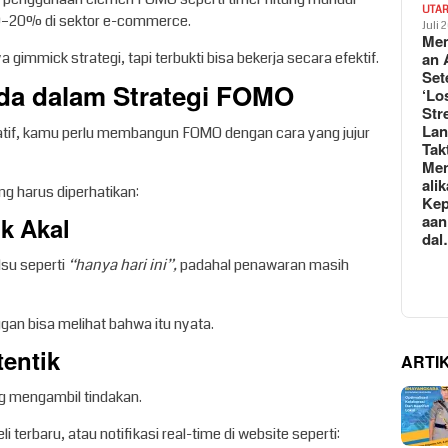
UTA
 9–20% di sektor e-commerce.
Juli 
Mem
an 
gimmick strategi, tapi terbukti bisa bekerja secara efektif.
Set
da dalam Strategi FOMO
‘Lo
Str
La
ulatif, kamu perlu membangun FOMO dengan cara yang jujur
Tak
Me
ali
g harus diperhatikan:
Kep
aan
k Akal
da
su seperti
“hanya hari ini”,
padahal penawaran masih
gan bisa melihat bahwa itu nyata.
tentik
ARTI
g mengambil tindakan.
i terbaru, atau notifikasi real-time di website seperti: