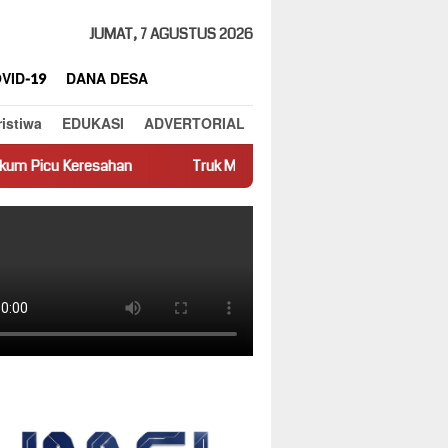
JUMAT, 7 AGUSTUS 2026
VID-19
DANA DESA
ristiwa
EDUKASI
ADVERTORIAL
sahan
Truk Miring Hambat Arus Lalu Lintas di Jalan Panti–Si