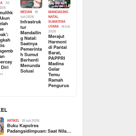
RA
20
2026
ulihk
MEDAN
18
MANDAILING
Akun
Juli 2026
NATAL
,
Infrastruk
SUMATERA
elah
tur
UTARA
18 Juli
se
Mandailin
2026
eak’:
Merajut
g Natal:
ngkah
Harmoni
Saatnya
tis
di Pantai
Pemerinta
ngemb
Barat,
h Sumut
kan
PAPPRI
Berhenti
ercay
Madina
Menunda
 Diri
Gelar
Solusi
l…
Temu
Ramah
Pengurus
KEL
ARTIKEL
10 Juli 2026
Buku Kapolres
Padangsidimpuan: Saat Nila…