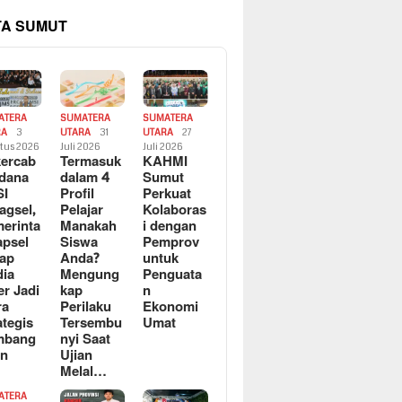
TA SUMUT
ATERA
SUMATERA
SUMATERA
RA
3
UTARA
31
UTARA
27
tus 2026
Juli 2026
Juli 2026
ercab
Termasuk
KAHMI
dana
dalam 4
Sumut
SI
Profil
Perkuat
agsel,
Pelajar
Kolaboras
erinta
Manakah
i dengan
apsel
Siswa
Pemprov
ap
Anda?
untuk
ia
Mengung
Penguata
er Jadi
kap
n
ra
Perilaku
Ekonomi
ategis
Tersembu
Umat
mbang
nyi Saat
an
Ujian
Melal…
ATERA