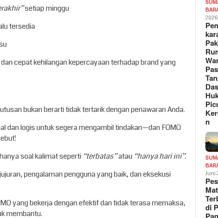
SUM
erakhir”
setiap minggu
BAR
202
Pe
alu tersedia
kar
Pak
lsu
Ru
War
is dan cepat kehilangan kepercayaan terhadap brand yang
Pa
Tan
Das
Hu
Pic
usan bukan berarti tidak tertarik dengan penawaran Anda.
Ker
n
al dan logis untuk segera mengambil tindakan—dan FOMO
ebut!
 hanya soal kalimat seperti
“terbatas”
atau
“hanya hari ini”
.
SUM
BAR
jujuran, pengalaman pengguna yang baik, dan eksekusi
Juni
Pe
Mat
Te
MO yang bekerja dengan efektif dan tidak terasa memaksa,
di 
ntuk membantu.
Pa