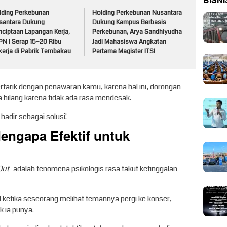
BISNI
lding Perkebunan
Holding Perkebunan Nusantara
santara Dukung
Dukung Kampus Berbasis
nciptaan Lapangan Kerja,
Perkebunan, Arya Sandhiyudha
PN I Serap 15–20 Ribu
Jadi Mahasiswa Angkatan
kerja di Pabrik Tembakau
Pertama Magister ITSI
tarik dengan penawaran kamu, karena hal ini, dorongan
 hilang karena tidak ada rasa mendesak.
 hadir sebagai solusi!
engapa Efektif untuk
Out
–adalah fenomena psikologis rasa takut ketinggalan
l ketika seseorang melihat temannya pergi ke konser,
k ia punya.