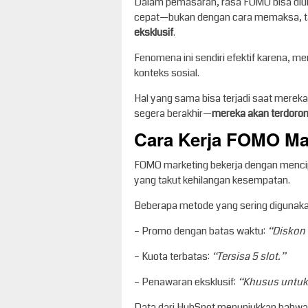
Dalam pemasaran, rasa FOMO bisa diub
cepat—bukan dengan cara memaksa, t
eksklusif
.
Fenomena ini sendiri efektif karena, 
konteks sosial.
Hal yang sama bisa terjadi saat merek
segera berakhir—
mereka akan terdoron
Cara Kerja FOMO Ma
FOMO marketing bekerja dengan mencip
yang takut kehilangan kesempatan.
Beberapa metode yang sering digunakan
– Promo dengan batas waktu:
“Diskon 
– Kuota terbatas:
“Tersisa 5 slot.”
– Penawaran eksklusif:
“Khusus untuk
Data dari HubSpot menunjukkan bahwa