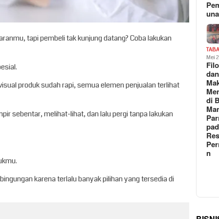
Pe
un
anmu, tapi pembeli tak kunjung datang? Coba lakukan
TAB
Mei 
Fil
sial.
da
Ma
visual produk sudah rapi, semua elemen penjualan terlihat
Me
di 
Man
r sebentar, melihat-lihat, dan lalu pergi tanpa lakukan
Pa
pad
Res
Per
n
dukmu.
bingungan karena terlalu banyak pilihan yang tersedia di