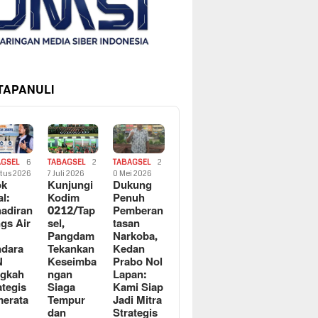
 TAPANULI
AGSEL
6
TABAGSEL
2
TABAGSEL
2
tus 2026
7 Juli 2026
0 Mei 2026
ok
Kunjungi
Dukung
al:
Kodim
Penuh
adiran
0212/Tap
Pemberan
gs Air
sel,
tasan
Pangdam
Narkoba,
dara
Tekankan
Kedan
N
Keseimba
Prabo Nol
ngkah
ngan
Lapan:
ategis
Siaga
Kami Siap
erata
Tempur
Jadi Mitra
dan
Strategis