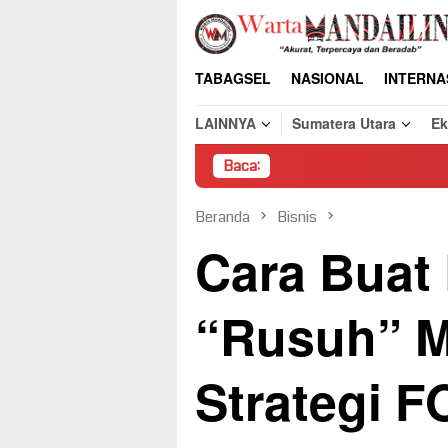
Loncat
ke
konten
TABAGSEL
NASIONAL
INTERNA
LAINNYA
Sumatera Utara
E
Baca:
Pembongkar
Beranda
Bisnis
Cara Buat
“Rusuh” M
Strategi 