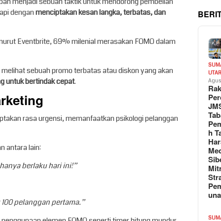
ah menjadi sebuah taktik untuk mendorong pembelian
api dengan
menciptakan kesan langka, terbatas, dan
BERI
menurut Eventbrite, 69% milenial merasakan FOMO dalam
SUM
a melihat sebuah promo terbatas atau diskon yang akan
UTA
g untuk bertindak cepat
.
Agus
Rak
rketing
Per
JM
Tab
takan rasa urgensi, memanfaatkan psikologi pelanggan
Pem
h T
Har
 antara lain:
Med
Sib
hanya berlaku hari ini!”
Mit
Str
Pe
un
 100 pelanggan pertama.”
SUM
 penggunaan elemen FOMO seperti timer hitung mundur