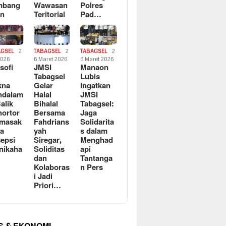
mbang
Wawasan
Polres
an
Teritorial
Pad…
AGSEL
2
TABAGSEL
2
TABAGSEL
2
2026
6 Maret 2026
6 Maret 2026
osofi
JMSI
Manaon
n
Tabagsel
Lubis
kna
Gelar
Ingatkan
ndalam
Halal
JMSI
Balik
Bihalal
Tabagsel:
ortor
Bersama
Jaga
rmasak
Fahdrians
Solidarita
a
yah
s dalam
epsi
Siregar,
Menghad
nikaha
Soliditas
api
dan
Tantanga
Kolaboras
n Pers
i Jadi
Priori…