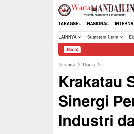
Loncat
ke
konten
TABAGSEL
NASIONAL
INTERNA
LAINNYA
Sumatera Utara
E
Baca:
Pembongkar
Beranda
Bisnis
Krakatau S
Sinergi P
Industri d