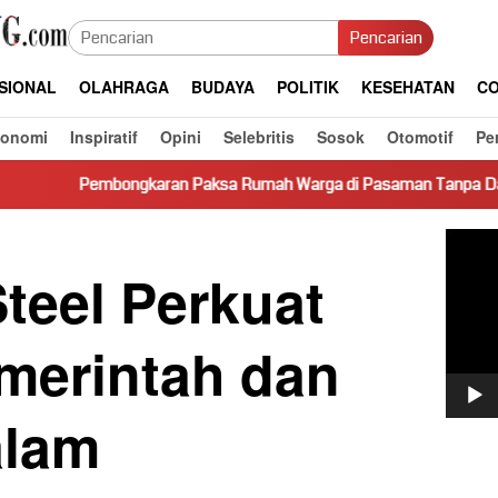
Pencarian
SIONAL
OLAHRAGA
BUDAYA
POLITIK
KESEHATAN
CO
konomi
Inspiratif
Opini
Selebritis
Sosok
Otomotif
Pe
an Paksa Rumah Warga di Pasaman Tanpa Dasar Hukum Picu Kere
Pemut
Video
teel Perkuat
emerintah dan
alam