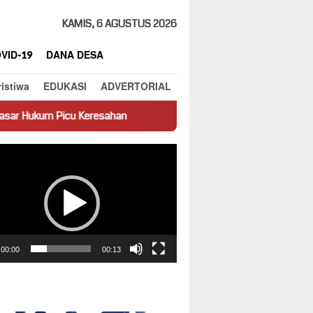
KAMIS, 6 AGUSTUS 2026
VID-19
DANA DESA
ristiwa
EDUKASI
ADVERTORIAL
sahan
Truk Miring Hambat Arus Lalu Lintas di Jalan Panti–Si
ar
00:00
00:13