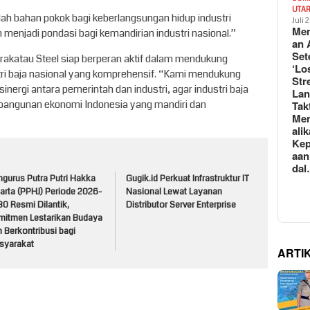
UTA
h bahan pokok bagi keberlangsungan hidup industri
Juli 
Mem
n menjadi pondasi bagi kemandirian industri nasional.”
an 
Set
Krakatau Steel siap berperan aktif dalam mendukung
‘Lo
ri baja nasional yang komprehensif. “Kami mendukung
Str
ergi antara pemerintah dan industri, agar industri baja
La
bangunan ekonomi Indonesia yang mandiri dan
Tak
Me
ali
Kep
aan
da
ngurus Putra Putri Hakka
Gugik.id Perkuat Infrastruktur IT
arta (PPHJ) Periode 2026-
Nasional Lewat Layanan
0 Resmi Dilantik,
Distributor Server Enterprise
mitmen Lestarikan Budaya
 Berkontribusi bagi
syarakat
ARTI