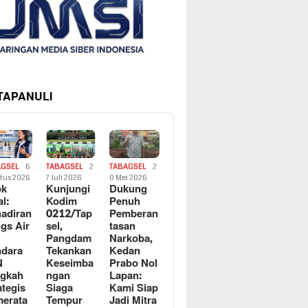
 TAPANULI
AGSEL
6
TABAGSEL
2
TABAGSEL
2
tus 2026
7 Juli 2026
0 Mei 2026
ok
Kunjungi
Dukung
al:
Kodim
Penuh
adiran
0212/Tap
Pemberan
gs Air
sel,
tasan
Pangdam
Narkoba,
dara
Tekankan
Kedan
N
Keseimba
Prabo Nol
ngkah
ngan
Lapan:
ategis
Siaga
Kami Siap
erata
Tempur
Jadi Mitra