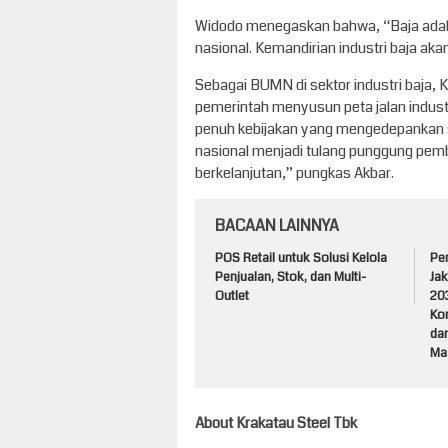
Widodo menegaskan bahwa, “Baja adala
nasional. Kemandirian industri baja aka
Sebagai BUMN di sektor industri baja, 
pemerintah menyusun peta jalan indust
penuh kebijakan yang mengedepankan sin
nasional menjadi tulang punggung pem
berkelanjutan,” pungkas Akbar.
BACAAN LAINNYA
POS Retail untuk Solusi Kelola
Pe
Penjualan, Stok, dan Multi-
Jak
Outlet
203
Ko
dan
Ma
About Krakatau Steel Tbk