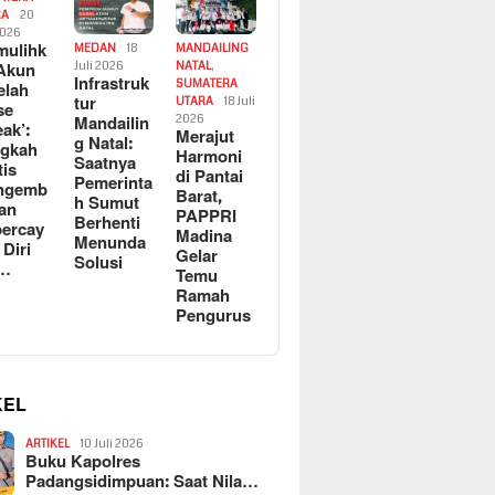
RA
20
2026
ulihk
MEDAN
18
MANDAILING
Akun
Juli 2026
NATAL
,
Infrastruk
SUMATERA
elah
tur
UTARA
18 Juli
se
Mandailin
2026
eak’:
Merajut
g Natal:
ngkah
Harmoni
Saatnya
tis
di Pantai
Pemerinta
ngemb
Barat,
h Sumut
kan
PAPPRI
Berhenti
ercay
Madina
Menunda
 Diri
Gelar
Solusi
l…
Temu
Ramah
Pengurus
KEL
ARTIKEL
10 Juli 2026
Buku Kapolres
Padangsidimpuan: Saat Nila…