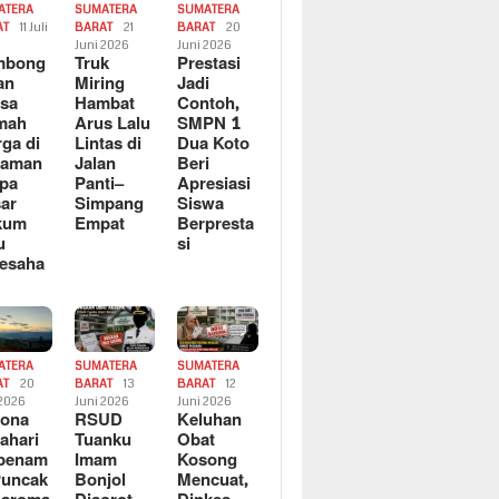
ATERA
SUMATERA
SUMATERA
AT
11 Juli
BARAT
21
BARAT
20
6
Juni 2026
Juni 2026
mbong
Truk
Prestasi
an
Miring
Jadi
sa
Hambat
Contoh,
mah
Arus Lalu
SMPN 1
ga di
Lintas di
Dua Koto
saman
Jalan
Beri
pa
Panti–
Apresiasi
ar
Simpang
Siswa
kum
Empat
Berpresta
u
si
esaha
ATERA
SUMATERA
SUMATERA
AT
20
BARAT
13
BARAT
12
 2026
Juni 2026
Juni 2026
sona
RSUD
Keluhan
ahari
Tuanku
Obat
rbenam
Imam
Kosong
Puncak
Bonjol
Mencuat,