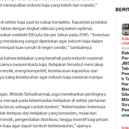
 mewujudkan industri baja yang kokoh dan mandiri,”
BERI
sektor baja saat ini cukup kompleks. Kapasitas produksi
 tahun dengan tingkat utilisasi yang belum optimal,
ikan melebihi 100 juta ton per tahun pada 2045. “Investasi
SUM
ng mendukung sangat diperlukan agar industri baja dalam
UTA
menjadi tuan rumah di negeri sendiri,” tambahnya.
Agus
Rak
Per
ai bahwa kebijakan yang berpihak pada industri nasional
JM
apainya swasembada baja. Kebijakan tersebut mencakup
Tab
omestik, energi kompetitif, keselarasan kapasitas dan
Pem
daya saing keseluruhan agar industri baja nasional mampu
h T
Har
Med
Sib
gan, Widodo Setiadharmaji, juga menekankan pentingnya
Mit
 Ia merujuk pada keberhasilan kebijakan di sektor pertanian
Str
eras sebagai contoh konkret. “Keberhasilan Indonesia
Pe
 terlepas dari kebijakan yang konsisten, mulai dari
un
mestik, pengendalian distribusi, hingga insentif bagi petani.
ri baja agar dapat tumbuh berkelanjutan,” ujarnya.
SUM