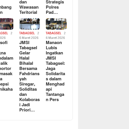
dan
Strategis
mbang
Wawasan
Polres
an
Teritorial
Pad…
AGSEL
2
TABAGSEL
2
TABAGSEL
2
2026
6 Maret 2026
6 Maret 2026
osofi
JMSI
Manaon
n
Tabagsel
Lubis
kna
Gelar
Ingatkan
ndalam
Halal
JMSI
Balik
Bihalal
Tabagsel:
ortor
Bersama
Jaga
rmasak
Fahdrians
Solidarita
a
yah
s dalam
epsi
Siregar,
Menghad
nikaha
Soliditas
api
dan
Tantanga
Kolaboras
n Pers
i Jadi
Priori…