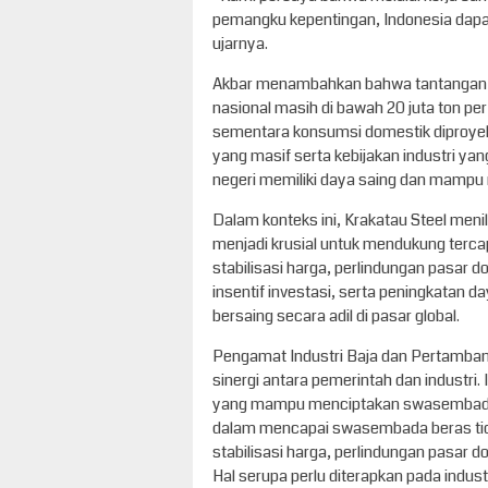
pemangku kepentingan, Indonesia dapat
ujarnya.
Akbar menambahkan bahwa tantangan di 
nasional masih di bawah 20 juta ton per
sementara konsumsi domestik diproyeks
yang masif serta kebijakan industri ya
negeri memiliki daya saing dan mampu 
Dalam konteks ini, Krakatau Steel menil
menjadi krusial untuk mendukung terc
stabilisasi harga, perlindungan pasar d
insentif investasi, serta peningkatan 
bersaing secara adil di pasar global.
Pengamat Industri Baja dan Pertamban
sinergi antara pemerintah dan industri.
yang mampu menciptakan swasembada b
dalam mencapai swasembada beras tidak
stabilisasi harga, perlindungan pasar do
Hal serupa perlu diterapkan pada indust