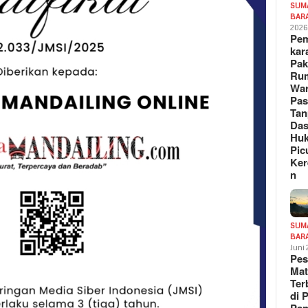
SUM
BAR
202
Pe
kar
Pak
Ru
War
Pa
Tan
Das
Hu
Pic
Ker
n
SUM
BAR
Juni
Pe
Mat
Te
di 