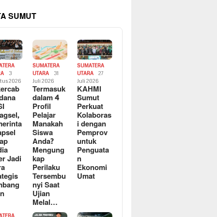
TA SUMUT
ATERA
SUMATERA
SUMATERA
RA
3
UTARA
31
UTARA
27
tus 2026
Juli 2026
Juli 2026
ercab
Termasuk
KAHMI
dana
dalam 4
Sumut
SI
Profil
Perkuat
agsel,
Pelajar
Kolaboras
erinta
Manakah
i dengan
apsel
Siswa
Pemprov
ap
Anda?
untuk
ia
Mengung
Penguata
er Jadi
kap
n
ra
Perilaku
Ekonomi
ategis
Tersembu
Umat
mbang
nyi Saat
an
Ujian
Melal…
ATERA