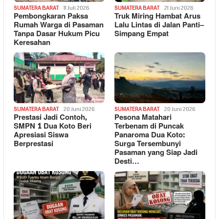
SUMATERA BARAT
11 Juli 2026
SUMATERA BARAT
21 Juni 2026
Pembongkaran Paksa
Truk Miring Hambat Arus
Rumah Warga di Pasaman
Lalu Lintas di Jalan Panti–
Tanpa Dasar Hukum Picu
Simpang Empat
Keresahan
SUMATERA BARAT
20 Juni 2026
SUMATERA BARAT
20 Juni 2026
Prestasi Jadi Contoh,
Pesona Matahari
SMPN 1 Dua Koto Beri
Terbenam di Puncak
Apresiasi Siswa
Panaroma Dua Koto:
Berprestasi
Surga Tersembunyi
Pasaman yang Siap Jadi
Desti…