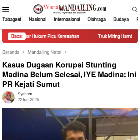
Loncat
Menu
ke
Mobile
konten
Tabagsel
Nasional
Internasional
Olahraga
Budaya
Po
ukum Picu Keresahan
Baca:
Truk Miring Hambat Arus Lalu Lintas 
Beranda
Mandailing Natal
Kasus Dugaan Korupsi Stunting
Madina Belum Selesai, IYE Madina: Ini
PR Kejati Sumut
Syahren
22 Juni 2025