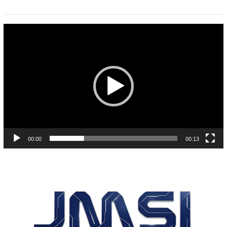
Pemutar
Video
00:00
00:13