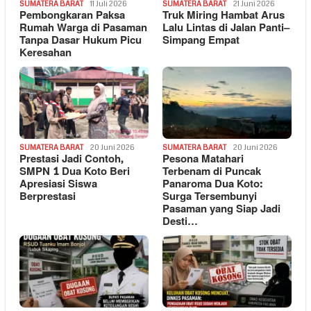
SUMATERA BARAT
11 Juli 2026
SUMATERA BARAT
21 Juni 2026
Pembongkaran Paksa
Truk Miring Hambat Arus
Rumah Warga di Pasaman
Lalu Lintas di Jalan Panti–
Tanpa Dasar Hukum Picu
Simpang Empat
Keresahan
SUMATERA BARAT
20 Juni 2026
SUMATERA BARAT
20 Juni 2026
Prestasi Jadi Contoh,
Pesona Matahari
SMPN 1 Dua Koto Beri
Terbenam di Puncak
Apresiasi Siswa
Panaroma Dua Koto:
Berprestasi
Surga Tersembunyi
Pasaman yang Siap Jadi
Desti…