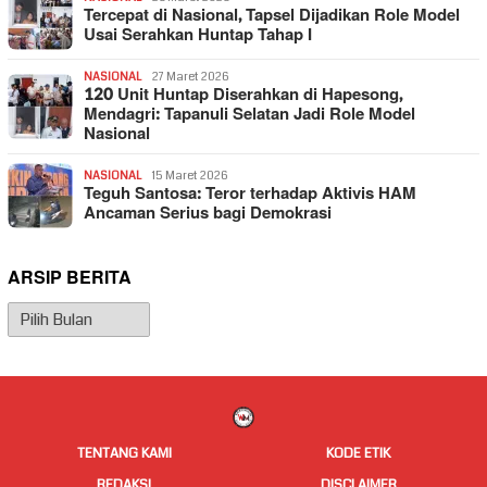
Tercepat di Nasional, Tapsel Dijadikan Role Model
Usai Serahkan Huntap Tahap I
NASIONAL
27 Maret 2026
120 Unit Huntap Diserahkan di Hapesong,
Mendagri: Tapanuli Selatan Jadi Role Model
Nasional
NASIONAL
15 Maret 2026
Teguh Santosa: Teror terhadap Aktivis HAM
Ancaman Serius bagi Demokrasi
ARSIP BERITA
Arsip
Berita
TENTANG KAMI
KODE ETIK
REDAKSI
DISCLAIMER