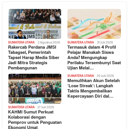
SUMATERA UTARA
3 Agustus 2026
SUMATERA UTARA
31 Juli 2026
Rakercab Perdana JMSI
Termasuk dalam 4 Profil
Tabagsel, Pemerintah
Pelajar Manakah Siswa
Tapsel Harap Media Siber
Anda? Mengungkap
Jadi Mitra Strategis
Perilaku Tersembunyi Saat
Pembangunan
Ujian Melal…
SUMATERA UTARA
20 Juli 2026
Memulihkan Akun Setelah
‘Lose Streak’: Langkah
Taktis Mengembalikan
Kepercayaan Diri dal…
SUMATERA UTARA
27 Juli 2026
KAHMI Sumut Perkuat
Kolaborasi dengan
Pemprov untuk Penguatan
Ekonomi Umat