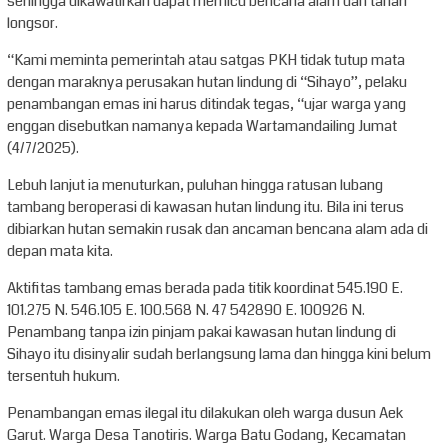
sehingga dikawatirkan dapat memicu bencana alam dan tanah
longsor.
“Kami meminta pemerintah atau satgas PKH tidak tutup mata
dengan maraknya perusakan hutan lindung di “Sihayo”, pelaku
penambangan emas ini harus ditindak tegas, “ujar warga yang
enggan disebutkan namanya kepada Wartamandailing Jumat
(4/7/2025).
Lebuh lanjut ia menuturkan, puluhan hingga ratusan lubang
tambang beroperasi di kawasan hutan lindung itu. Bila ini terus
dibiarkan hutan semakin rusak dan ancaman bencana alam ada di
depan mata kita.
Aktifitas tambang emas berada pada titik koordinat 545.190 E.
101.275 N. 546.105 E. 100.568 N. 47 542890 E. 100926 N.
Penambang tanpa izin pinjam pakai kawasan hutan lindung di
Sihayo itu disinyalir sudah berlangsung lama dan hingga kini belum
tersentuh hukum.
Penambangan emas ilegal itu dilakukan oleh warga dusun Aek
Garut. Warga Desa Tanotiris. Warga Batu Godang, Kecamatan