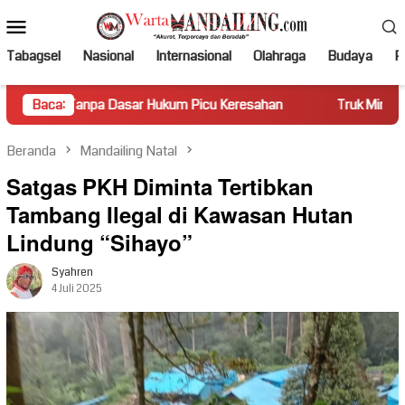
Loncat
Menu
ke
Mobile
konten
Tabagsel
Nasional
Internasional
Olahraga
Budaya
Po
pa Dasar Hukum Picu Keresahan
Baca:
Truk Miring Hambat Arus L
Beranda
Mandailing Natal
Satgas PKH Diminta Tertibkan
Tambang Ilegal di Kawasan Hutan
Lindung “Sihayo”
Syahren
4 Juli 2025