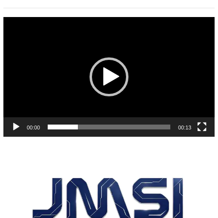
Pemutar
Video
00:00
00:13