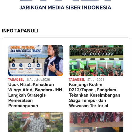
INFO TAPANULI
TABAGSEL
6 Agustus 2026
TABAGSEL
27 Juli 2026
Ucok Rizal: Kehadiran
Kunjungi Kodim
Wings Air di Bandara JHN
0212/Tapsel, Pangdam
Langkah Strategis
Tekankan Keseimbangan
Pemerataan
Siaga Tempur dan
Pembangunan
Wawasan Teritorial