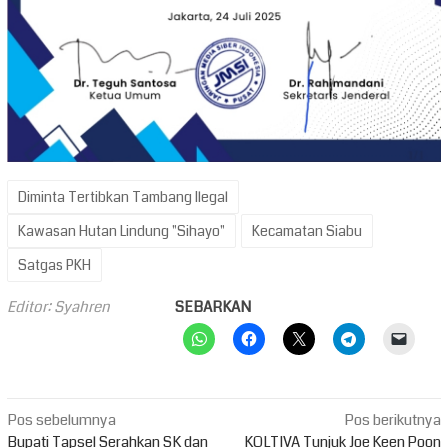
Diminta Tertibkan Tambang Ilegal
Kawasan Hutan Lindung "Sihayo"
Kecamatan Siabu
Satgas PKH
Editor: Syahren
SEBARKAN
Navigasi
Pos sebelumnya
Pos berikutnya
Bupati Tapsel Serahkan SK dan
KOLTIVA Tunjuk Joe Keen Poon