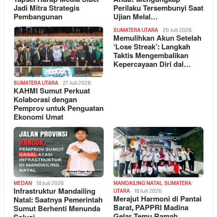
Jadi Mitra Strategis
Perilaku Tersembunyi Saat
Pembangunan
Ujian Melal…
SUMATERA UTARA
20 Juli 2026
Memulihkan Akun Setelah
‘Lose Streak’: Langkah
Taktis Mengembalikan
Kepercayaan Diri dal…
SUMATERA UTARA
27 Juli 2026
KAHMI Sumut Perkuat
Kolaborasi dengan
Pemprov untuk Penguatan
Ekonomi Umat
MEDAN
18 Juli 2026
MANDAILING NATAL
,
SUMATERA
Infrastruktur Mandailing
UTARA
18 Juli 2026
Merajut Harmoni di Pantai
Natal: Saatnya Pemerintah
Barat, PAPPRI Madina
Sumut Berhenti Menunda
Gelar Temu Ramah