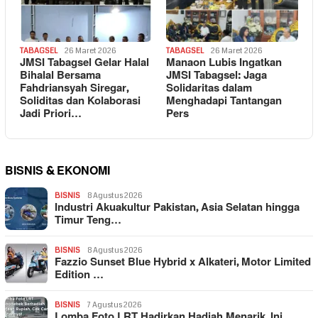
TABAGSEL
26 Maret 2026
TABAGSEL
26 Maret 2026
JMSI Tabagsel Gelar Halal
Manaon Lubis Ingatkan
Bihalal Bersama
JMSI Tabagsel: Jaga
Fahdriansyah Siregar,
Solidaritas dalam
Soliditas dan Kolaborasi
Menghadapi Tantangan
Jadi Priori…
Pers
BISNIS & EKONOMI
BISNIS
8 Agustus 2026
Industri Akuakultur Pakistan, Asia Selatan hingga
Timur Teng…
BISNIS
8 Agustus 2026
Fazzio Sunset Blue Hybrid x Alkateri, Motor Limited
Edition …
BISNIS
7 Agustus 2026
Lomba Foto LRT Hadirkan Hadiah Menarik, Ini