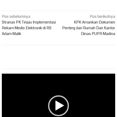
Navigasi
Pos sebelumnya
Pos berikutnya
pos
Stranas PK Tinjau Implementasi
KPK Amankan Dokumen
Rekam Medis Elektronik di RS
Penting dari Rumah Dan Kantor
Adam Malik
Dinas PUPR Madina
Pemutar
Video