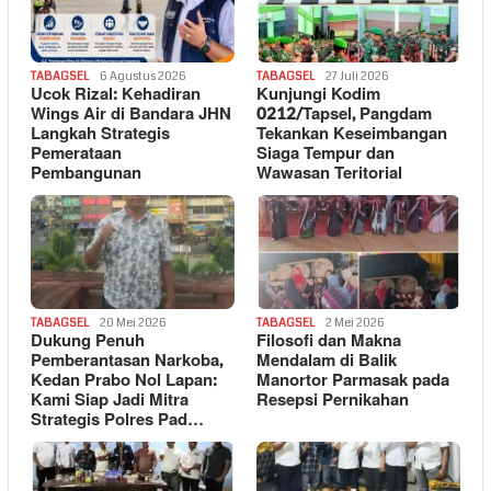
TABAGSEL
6 Agustus 2026
TABAGSEL
27 Juli 2026
Ucok Rizal: Kehadiran
Kunjungi Kodim
Wings Air di Bandara JHN
0212/Tapsel, Pangdam
Langkah Strategis
Tekankan Keseimbangan
Pemerataan
Siaga Tempur dan
Pembangunan
Wawasan Teritorial
TABAGSEL
20 Mei 2026
TABAGSEL
2 Mei 2026
Dukung Penuh
Filosofi dan Makna
Pemberantasan Narkoba,
Mendalam di Balik
Kedan Prabo Nol Lapan:
Manortor Parmasak pada
Kami Siap Jadi Mitra
Resepsi Pernikahan
Strategis Polres Pad…