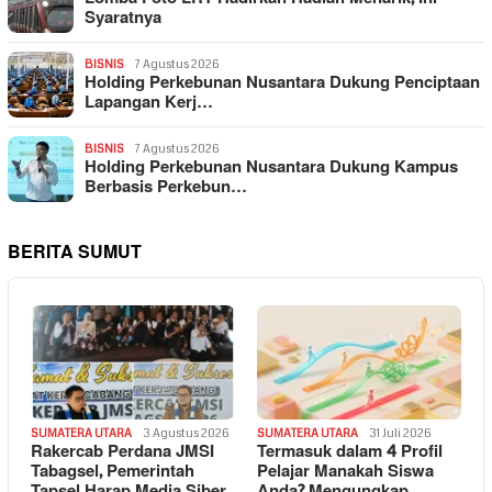
Syaratnya
BISNIS
7 Agustus 2026
Holding Perkebunan Nusantara Dukung Penciptaan
Lapangan Kerj…
BISNIS
7 Agustus 2026
Holding Perkebunan Nusantara Dukung Kampus
Berbasis Perkebun…
BERITA SUMUT
SUMATERA UTARA
3 Agustus 2026
SUMATERA UTARA
31 Juli 2026
Rakercab Perdana JMSI
Termasuk dalam 4 Profil
Tabagsel, Pemerintah
Pelajar Manakah Siswa
Tapsel Harap Media Siber
Anda? Mengungkap