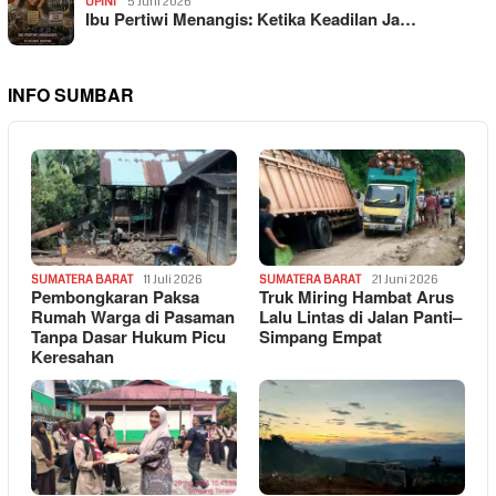
OPINI
5 Juni 2026
Ibu Pertiwi Menangis: Ketika Keadilan Ja…
INFO SUMBAR
SUMATERA BARAT
11 Juli 2026
SUMATERA BARAT
21 Juni 2026
Pembongkaran Paksa
Truk Miring Hambat Arus
Rumah Warga di Pasaman
Lalu Lintas di Jalan Panti–
Tanpa Dasar Hukum Picu
Simpang Empat
Keresahan