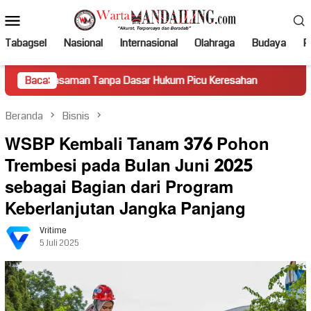
Loncat
Menu
ke
Mobile
konten
Tabagsel
Nasional
Internasional
Olahraga
Budaya
Po
aman Tanpa Dasar Hukum Picu Keresahan
Baca:
Truk Miring Hamb
Beranda
Bisnis
WSBP Kembali Tanam 376 Pohon
Trembesi pada Bulan Juni 2025
sebagai Bagian dari Program
Keberlanjutan Jangka Panjang
Vritime
5 Juli 2025