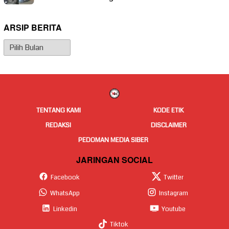
ARSIP BERITA
Arsip
Berita
TENTANG KAMI
KODE ETIK
REDAKSI
DISCLAIMER
PEDOMAN MEDIA SIBER
JARINGAN SOCIAL
Facebook
Twitter
WhatsApp
Instagram
Linkedin
Youtube
Tiktok