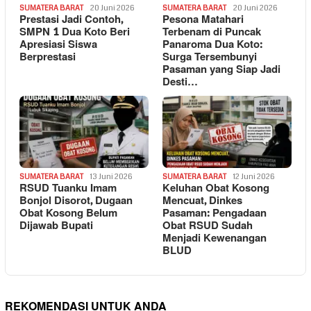
SUMATERA BARAT
20 Juni 2026
SUMATERA BARAT
20 Juni 2026
Prestasi Jadi Contoh,
Pesona Matahari
SMPN 1 Dua Koto Beri
Terbenam di Puncak
Apresiasi Siswa
Panaroma Dua Koto:
Berprestasi
Surga Tersembunyi
Pasaman yang Siap Jadi
Desti…
SUMATERA BARAT
13 Juni 2026
SUMATERA BARAT
12 Juni 2026
RSUD Tuanku Imam
Keluhan Obat Kosong
Bonjol Disorot, Dugaan
Mencuat, Dinkes
Obat Kosong Belum
Pasaman: Pengadaan
Dijawab Bupati
Obat RSUD Sudah
Menjadi Kewenangan
BLUD
REKOMENDASI UNTUK ANDA