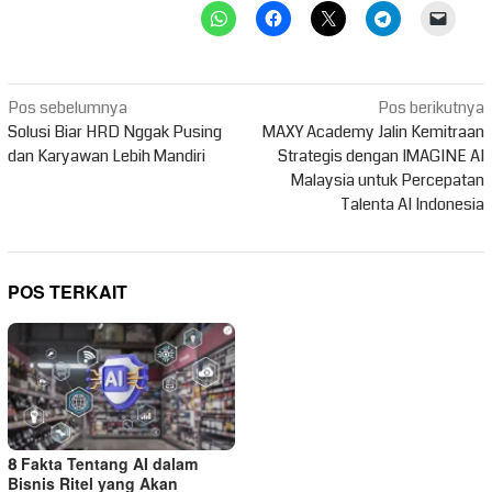
Navigasi
Pos sebelumnya
Pos berikutnya
pos
Solusi Biar HRD Nggak Pusing
MAXY Academy Jalin Kemitraan
dan Karyawan Lebih Mandiri
Strategis dengan IMAGINE AI
Malaysia untuk Percepatan
Talenta AI Indonesia
POS TERKAIT
8 Fakta Tentang AI dalam
Bisnis Ritel yang Akan