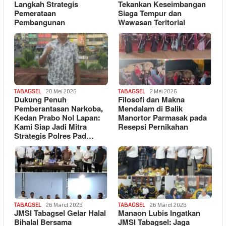
Langkah Strategis
Tekankan Keseimbangan
Pemerataan
Siaga Tempur dan
Pembangunan
Wawasan Teritorial
TABAGSEL
20 Mei 2026
TABAGSEL
2 Mei 2026
Dukung Penuh
Filosofi dan Makna
Pemberantasan Narkoba,
Mendalam di Balik
Kedan Prabo Nol Lapan:
Manortor Parmasak pada
Kami Siap Jadi Mitra
Resepsi Pernikahan
Strategis Polres Pad…
TABAGSEL
26 Maret 2026
TABAGSEL
26 Maret 2026
JMSI Tabagsel Gelar Halal
Manaon Lubis Ingatkan
Bihalal Bersama
JMSI Tabagsel: Jaga