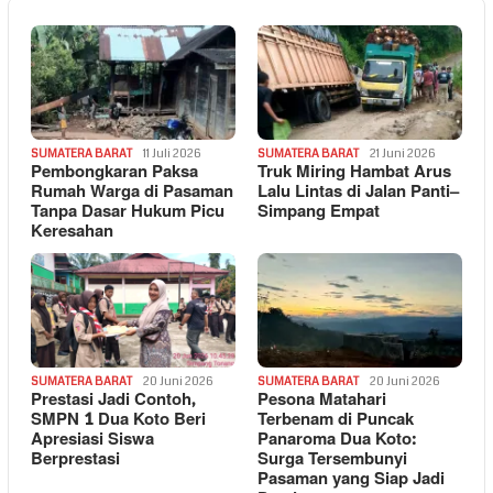
SUMATERA BARAT
11 Juli 2026
SUMATERA BARAT
21 Juni 2026
Pembongkaran Paksa
Truk Miring Hambat Arus
Rumah Warga di Pasaman
Lalu Lintas di Jalan Panti–
Tanpa Dasar Hukum Picu
Simpang Empat
Keresahan
SUMATERA BARAT
20 Juni 2026
SUMATERA BARAT
20 Juni 2026
Prestasi Jadi Contoh,
Pesona Matahari
SMPN 1 Dua Koto Beri
Terbenam di Puncak
Apresiasi Siswa
Panaroma Dua Koto:
Berprestasi
Surga Tersembunyi
Pasaman yang Siap Jadi