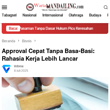
Loncat
Menu
ke
Mobile
konten
Tabagsel
Nasional
Internasional
Olahraga
Budaya
Po
Pasaman Tanpa Dasar Hukum Picu Keresahan
Baca:
Truk Miring H
Beranda
Bisnis
Approval Cepat Tanpa Basa-Basi:
Rahasia Kerja Lebih Lancar
Vritime
8 Juli 2025