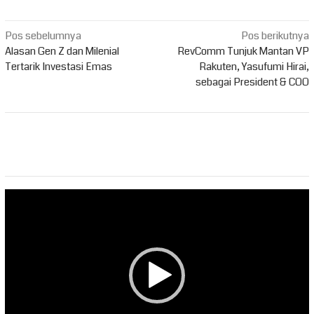
Navigasi
Pos sebelumnya
Pos berikutnya
pos
Alasan Gen Z dan Milenial
RevComm Tunjuk Mantan VP
Tertarik Investasi Emas
Rakuten, Yasufumi Hirai,
sebagai President & COO
Pemutar
Video