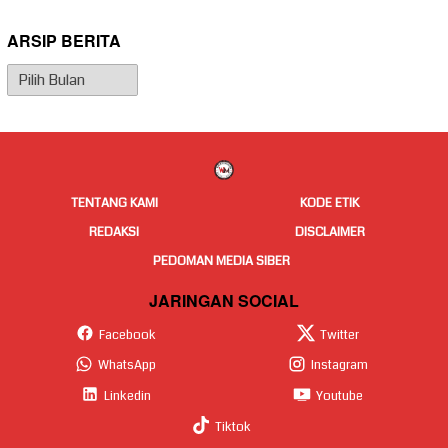
ARSIP BERITA
Arsip
Berita
TENTANG KAMI
KODE ETIK
REDAKSI
DISCLAIMER
PEDOMAN MEDIA SIBER
JARINGAN SOCIAL
Facebook
Twitter
WhatsApp
Instagram
Linkedin
Youtube
Tiktok