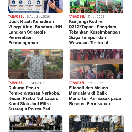
TABAGSEL
6 Agustus 2026
TABAGSEL
27 Juli 2026
Ucok Rizal: Kehadiran
Kunjungi Kodim
Wings Air di Bandara JHN
0212/Tapsel, Pangdam
Langkah Strategis
Tekankan Keseimbangan
Pemerataan
Siaga Tempur dan
Pembangunan
Wawasan Teritorial
TABAGSEL
20 Mei 2026
TABAGSEL
2 Mei 2026
Dukung Penuh
Filosofi dan Makna
Pemberantasan Narkoba,
Mendalam di Balik
Kedan Prabo Nol Lapan:
Manortor Parmasak pada
Kami Siap Jadi Mitra
Resepsi Pernikahan
Strategis Polres Pad…