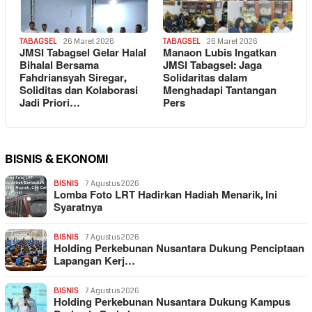
TABAGSEL
26 Maret 2026
TABAGSEL
26 Maret 2026
JMSI Tabagsel Gelar Halal
Manaon Lubis Ingatkan
Bihalal Bersama
JMSI Tabagsel: Jaga
Fahdriansyah Siregar,
Solidaritas dalam
Soliditas dan Kolaborasi
Menghadapi Tantangan
Jadi Priori…
Pers
BISNIS & EKONOMI
BISNIS
7 Agustus 2026
Lomba Foto LRT Hadirkan Hadiah Menarik, Ini
Syaratnya
BISNIS
7 Agustus 2026
Holding Perkebunan Nusantara Dukung Penciptaan
Lapangan Kerj…
BISNIS
7 Agustus 2026
Holding Perkebunan Nusantara Dukung Kampus