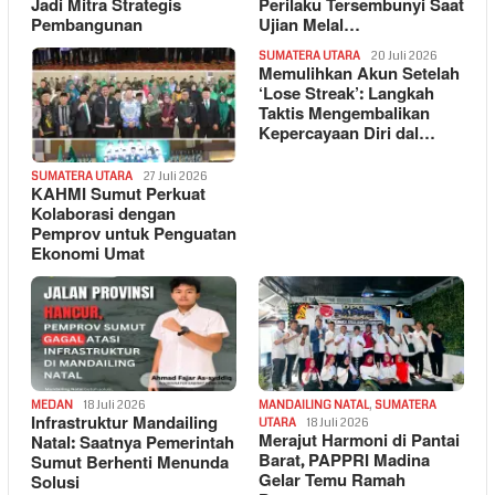
Jadi Mitra Strategis
Perilaku Tersembunyi Saat
Pembangunan
Ujian Melal…
SUMATERA UTARA
20 Juli 2026
Memulihkan Akun Setelah
‘Lose Streak’: Langkah
Taktis Mengembalikan
Kepercayaan Diri dal…
SUMATERA UTARA
27 Juli 2026
KAHMI Sumut Perkuat
Kolaborasi dengan
Pemprov untuk Penguatan
Ekonomi Umat
MEDAN
18 Juli 2026
MANDAILING NATAL
,
SUMATERA
Infrastruktur Mandailing
UTARA
18 Juli 2026
Merajut Harmoni di Pantai
Natal: Saatnya Pemerintah
Barat, PAPPRI Madina
Sumut Berhenti Menunda
Gelar Temu Ramah
Solusi