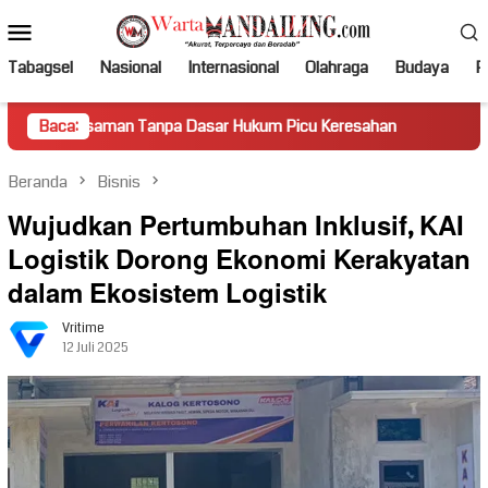
Loncat
Menu
ke
Mobile
konten
Tabagsel
Nasional
Internasional
Olahraga
Budaya
Po
man Tanpa Dasar Hukum Picu Keresahan
Baca:
Truk Miring Hambat
Beranda
Bisnis
Wujudkan Pertumbuhan Inklusif, KAI
Logistik Dorong Ekonomi Kerakyatan
dalam Ekosistem Logistik
Vritime
12 Juli 2025