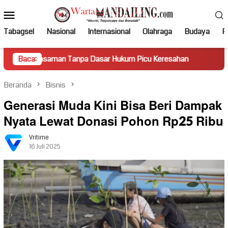
Loncat
Menu
ke
Mobile
konten
Tabagsel
Nasional
Internasional
Olahraga
Budaya
Po
man Tanpa Dasar Hukum Picu Keresahan
Baca:
Truk Miring Hambat
Beranda
Bisnis
Generasi Muda Kini Bisa Beri Dampak
Nyata Lewat Donasi Pohon Rp25 Ribu
Vritime
16 Juli 2025