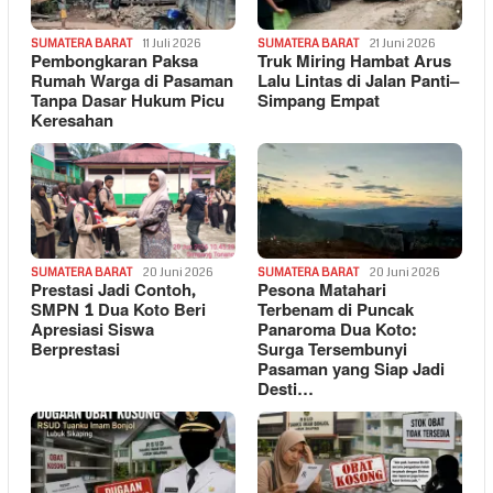
SUMATERA BARAT
11 Juli 2026
SUMATERA BARAT
21 Juni 2026
Pembongkaran Paksa
Truk Miring Hambat Arus
Rumah Warga di Pasaman
Lalu Lintas di Jalan Panti–
Tanpa Dasar Hukum Picu
Simpang Empat
Keresahan
SUMATERA BARAT
20 Juni 2026
SUMATERA BARAT
20 Juni 2026
Prestasi Jadi Contoh,
Pesona Matahari
SMPN 1 Dua Koto Beri
Terbenam di Puncak
Apresiasi Siswa
Panaroma Dua Koto:
Berprestasi
Surga Tersembunyi
Pasaman yang Siap Jadi
Desti…