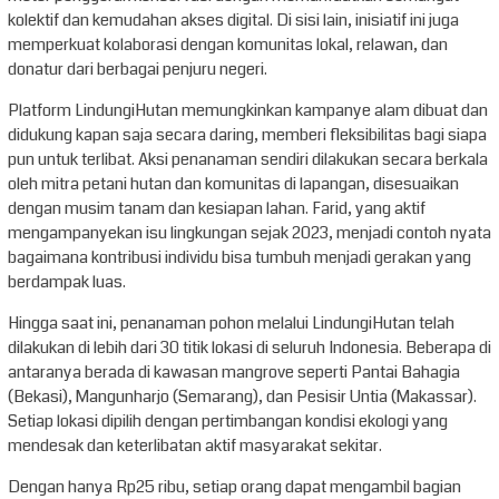
kolektif dan kemudahan akses digital. Di sisi lain, inisiatif ini juga
memperkuat kolaborasi dengan komunitas lokal, relawan, dan
donatur dari berbagai penjuru negeri.
Platform LindungiHutan memungkinkan kampanye alam dibuat dan
didukung kapan saja secara daring, memberi fleksibilitas bagi siapa
pun untuk terlibat. Aksi penanaman sendiri dilakukan secara berkala
oleh mitra petani hutan dan komunitas di lapangan, disesuaikan
dengan musim tanam dan kesiapan lahan. Farid, yang aktif
mengampanyekan isu lingkungan sejak 2023, menjadi contoh nyata
bagaimana kontribusi individu bisa tumbuh menjadi gerakan yang
berdampak luas.
Hingga saat ini, penanaman pohon melalui LindungiHutan telah
dilakukan di lebih dari 30 titik lokasi di seluruh Indonesia. Beberapa di
antaranya berada di kawasan mangrove seperti Pantai Bahagia
(Bekasi), Mangunharjo (Semarang), dan Pesisir Untia (Makassar).
Setiap lokasi dipilih dengan pertimbangan kondisi ekologi yang
mendesak dan keterlibatan aktif masyarakat sekitar.
Dengan hanya Rp25 ribu, setiap orang dapat mengambil bagian