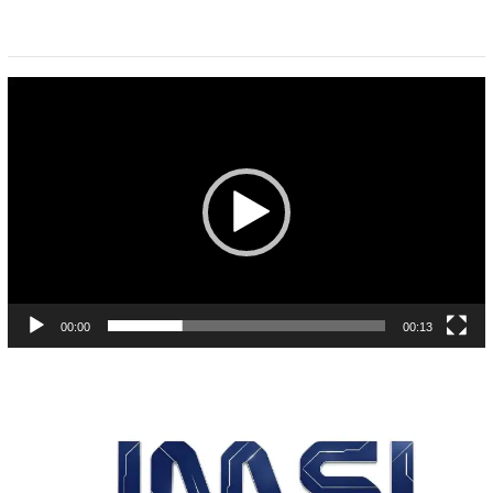
Pemutar
Video
00:00
00:13