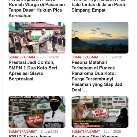
Rumah Warga di Pasaman
Lalu Lintas di Jalan Panti–
Tanpa Dasar Hukum Picu
Simpang Empat
Keresahan
SUMATERA BARAT
20 Juni 2026
SUMATERA BARAT
20 Juni 2026
Prestasi Jadi Contoh,
Pesona Matahari
SMPN 1 Dua Koto Beri
Terbenam di Puncak
Apresiasi Siswa
Panaroma Dua Koto:
Berprestasi
Surga Tersembunyi
Pasaman yang Siap Jadi
Desti…
SUMATERA BARAT
13 Juni 2026
SUMATERA BARAT
12 Juni 2026
RSUD Tuanku Imam
Keluhan Obat Kosong