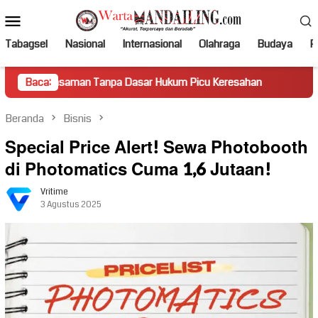
Loncat
Menu
ke
Mobile
konten
Tabagsel
Nasional
Internasional
Olahraga
Budaya
Po
aman Tanpa Dasar Hukum Picu Keresahan
Baca:
Truk Miring Hamba
Beranda
Bisnis
Special Price Alert! Sewa Photobooth
di Photomatics Cuma 1,6 Jutaan!
Vritime
3 Agustus 2025