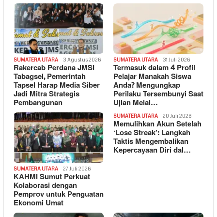
SUMATERA UTARA
3 Agustus 2026
SUMATERA UTARA
31 Juli 2026
Rakercab Perdana JMSI
Termasuk dalam 4 Profil
Tabagsel, Pemerintah
Pelajar Manakah Siswa
Tapsel Harap Media Siber
Anda? Mengungkap
Jadi Mitra Strategis
Perilaku Tersembunyi Saat
Pembangunan
Ujian Melal…
SUMATERA UTARA
20 Juli 2026
Memulihkan Akun Setelah
‘Lose Streak’: Langkah
Taktis Mengembalikan
Kepercayaan Diri dal…
SUMATERA UTARA
27 Juli 2026
KAHMI Sumut Perkuat
Kolaborasi dengan
Pemprov untuk Penguatan
Ekonomi Umat