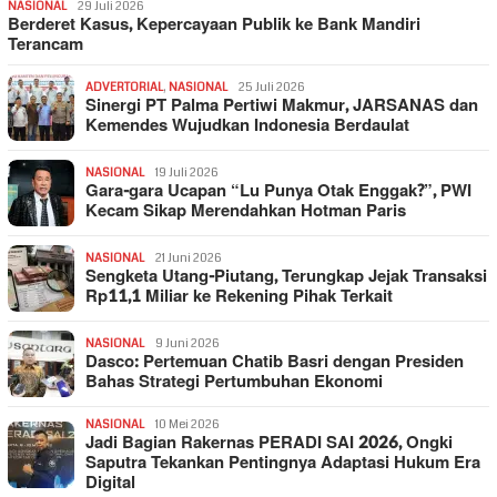
NASIONAL
29 Juli 2026
Berderet Kasus, Kepercayaan Publik ke Bank Mandiri
Terancam
ADVERTORIAL
,
NASIONAL
25 Juli 2026
Sinergi PT Palma Pertiwi Makmur, JARSANAS dan
Kemendes Wujudkan Indonesia Berdaulat
NASIONAL
19 Juli 2026
Gara-gara Ucapan “Lu Punya Otak Enggak?”, PWI
Kecam Sikap Merendahkan Hotman Paris
NASIONAL
21 Juni 2026
Sengketa Utang-Piutang, Terungkap Jejak Transaksi
Rp11,1 Miliar ke Rekening Pihak Terkait
NASIONAL
9 Juni 2026
Dasco: Pertemuan Chatib Basri dengan Presiden
Bahas Strategi Pertumbuhan Ekonomi
NASIONAL
10 Mei 2026
Jadi Bagian Rakernas PERADI SAI 2026, Ongki
Saputra Tekankan Pentingnya Adaptasi Hukum Era
Digital