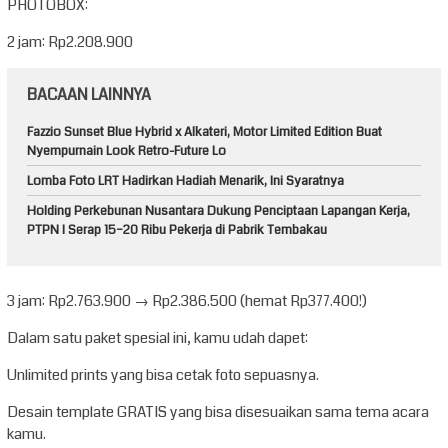
PHOTOBOX:
2 jam: Rp2.208.900
BACAAN LAINNYA
Fazzio Sunset Blue Hybrid x Alkateri, Motor Limited Edition Buat
Nyempurnain Look Retro-Future Lo
Lomba Foto LRT Hadirkan Hadiah Menarik, Ini Syaratnya
Holding Perkebunan Nusantara Dukung Penciptaan Lapangan Kerja,
PTPN I Serap 15–20 Ribu Pekerja di Pabrik Tembakau
3 jam: Rp2.763.900 → Rp2.386.500 (hemat Rp377.400!)
Dalam satu paket spesial ini, kamu udah dapet:
Unlimited prints yang bisa cetak foto sepuasnya.
Desain template GRATIS yang bisa disesuaikan sama tema acara
kamu.