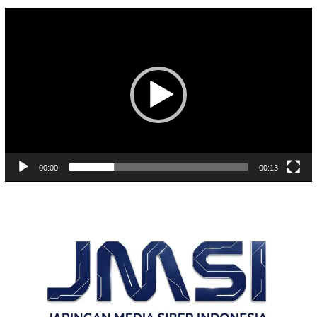
Pemutar
Video
00:00
00:13