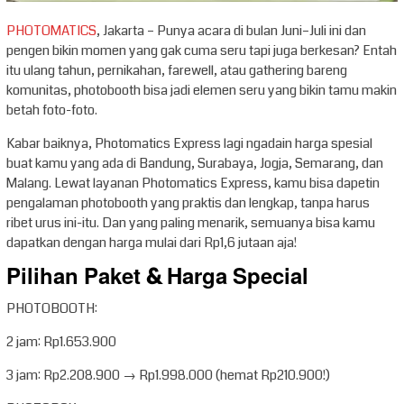
PHOTOMATICS
, Jakarta – Punya acara di bulan Juni–Juli ini dan
pengen bikin momen yang gak cuma seru tapi juga berkesan? Entah
itu ulang tahun, pernikahan, farewell, atau gathering bareng
komunitas, photobooth bisa jadi elemen seru yang bikin tamu makin
betah foto-foto.
Kabar baiknya, Photomatics Express lagi ngadain harga spesial
buat kamu yang ada di Bandung, Surabaya, Jogja, Semarang, dan
Malang. Lewat layanan Photomatics Express, kamu bisa dapetin
pengalaman photobooth yang praktis dan lengkap, tanpa harus
ribet urus ini-itu. Dan yang paling menarik, semuanya bisa kamu
dapatkan dengan harga mulai dari Rp1,6 jutaan aja!
Pilihan Paket & Harga Special
PHOTOBOOTH:
2 jam: Rp1.653.900
3 jam: Rp2.208.900 → Rp1.998.000 (hemat Rp210.900!)