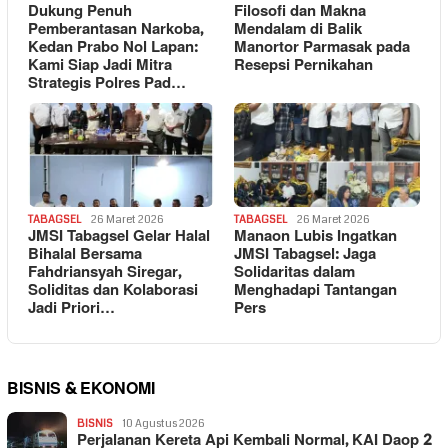
Dukung Penuh
Filosofi dan Makna
Pemberantasan Narkoba,
Mendalam di Balik
Kedan Prabo Nol Lapan:
Manortor Parmasak pada
Kami Siap Jadi Mitra
Resepsi Pernikahan
Strategis Polres Pad…
TABAGSEL
26 Maret 2026
TABAGSEL
26 Maret 2026
JMSI Tabagsel Gelar Halal
Manaon Lubis Ingatkan
Bihalal Bersama
JMSI Tabagsel: Jaga
Fahdriansyah Siregar,
Solidaritas dalam
Soliditas dan Kolaborasi
Menghadapi Tantangan
Jadi Priori…
Pers
BISNIS & EKONOMI
BISNIS
10 Agustus 2026
Perjalanan Kereta Api Kembali Normal, KAI Daop 2