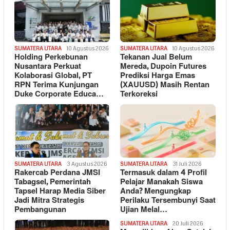
SUMATERA UTARA
10 Agustus 2026
SUMATERA UTARA
10 Agustus 2026
Holding Perkebunan
Tekanan Jual Belum
Nusantara Perkuat
Mereda, Dupoin Futures
Kolaborasi Global, PT
Prediksi Harga Emas
RPN Terima Kunjungan
(XAUUSD) Masih Rentan
Duke Corporate Educa…
Terkoreksi
SUMATERA UTARA
3 Agustus 2026
SUMATERA UTARA
31 Juli 2026
Rakercab Perdana JMSI
Termasuk dalam 4 Profil
Tabagsel, Pemerintah
Pelajar Manakah Siswa
Tapsel Harap Media Siber
Anda? Mengungkap
Jadi Mitra Strategis
Perilaku Tersembunyi Saat
Pembangunan
Ujian Melal…
SUMATERA UTARA
20 Juli 2026