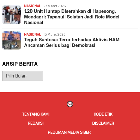
NASIONAL
27 Maret 2026
120 Unit Huntap Diserahkan di Hapesong,
Mendagri: Tapanuli Selatan Jadi Role Model
Nasional
NASIONAL
15 Maret 2026
Teguh Santosa: Teror terhadap Aktivis HAM
Ancaman Serius bagi Demokrasi
ARSIP BERITA
Arsip
Berita
TENTANG KAMI
KODE ETIK
REDAKSI
DISCLAIMER
PEDOMAN MEDIA SIBER