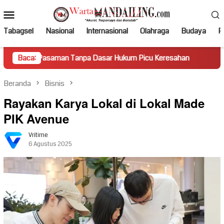
Loncat
Menu
ke
Mobile
konten
Tabagsel
Nasional
Internasional
Olahraga
Budaya
Po
aman Tanpa Dasar Hukum Picu Keresahan
Baca:
Truk Miring Hamb
Beranda
Bisnis
Rayakan Karya Lokal di Lokal Made
PIK Avenue
Vritime
6 Agustus 2025