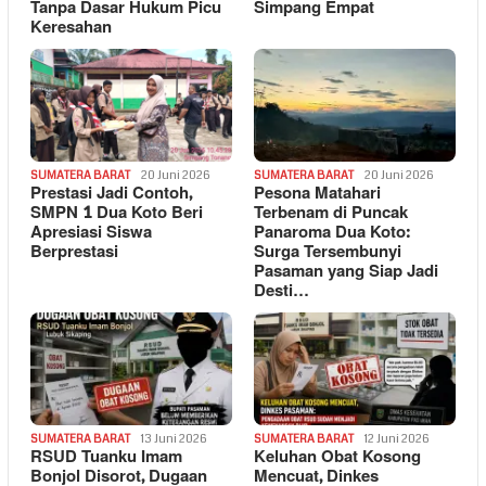
Tanpa Dasar Hukum Picu
Simpang Empat
Keresahan
SUMATERA BARAT
20 Juni 2026
SUMATERA BARAT
20 Juni 2026
Prestasi Jadi Contoh,
Pesona Matahari
SMPN 1 Dua Koto Beri
Terbenam di Puncak
Apresiasi Siswa
Panaroma Dua Koto:
Berprestasi
Surga Tersembunyi
Pasaman yang Siap Jadi
Desti…
SUMATERA BARAT
13 Juni 2026
SUMATERA BARAT
12 Juni 2026
RSUD Tuanku Imam
Keluhan Obat Kosong
Bonjol Disorot, Dugaan
Mencuat, Dinkes