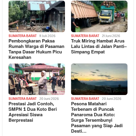
SUMATERA BARAT
11 Juli 2026
SUMATERA BARAT
21 Juni 2026
Pembongkaran Paksa
Truk Miring Hambat Arus
Rumah Warga di Pasaman
Lalu Lintas di Jalan Panti–
Tanpa Dasar Hukum Picu
Simpang Empat
Keresahan
SUMATERA BARAT
20 Juni 2026
SUMATERA BARAT
20 Juni 2026
Prestasi Jadi Contoh,
Pesona Matahari
SMPN 1 Dua Koto Beri
Terbenam di Puncak
Apresiasi Siswa
Panaroma Dua Koto:
Berprestasi
Surga Tersembunyi
Pasaman yang Siap Jadi
Desti…