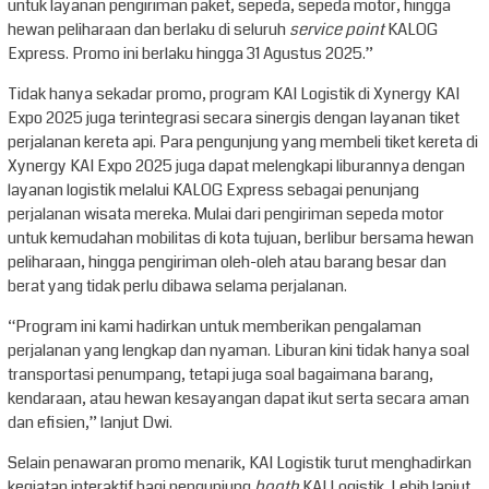
untuk layanan pengiriman paket, sepeda, sepeda motor, hingga
hewan peliharaan dan berlaku di seluruh
service point
KALOG
Express. Promo ini berlaku hingga 31 Agustus 2025.”
Tidak hanya sekadar promo, program KAI Logistik di Xynergy KAI
Expo 2025 juga terintegrasi secara sinergis dengan layanan tiket
perjalanan kereta api. Para pengunjung yang membeli tiket kereta di
Xynergy KAI Expo 2025 juga dapat melengkapi liburannya dengan
layanan logistik melalui KALOG Express sebagai penunjang
perjalanan wisata mereka. Mulai dari pengiriman sepeda motor
untuk kemudahan mobilitas di kota tujuan, berlibur bersama hewan
peliharaan, hingga pengiriman oleh-oleh atau barang besar dan
berat yang tidak perlu dibawa selama perjalanan.
“Program ini kami hadirkan untuk memberikan pengalaman
perjalanan yang lengkap dan nyaman. Liburan kini tidak hanya soal
transportasi penumpang, tetapi juga soal bagaimana barang,
kendaraan, atau hewan kesayangan dapat ikut serta secara aman
dan efisien,” lanjut Dwi.
Selain penawaran promo menarik, KAI Logistik turut menghadirkan
kegiatan interaktif bagi pengunjung
booth
KAI Logistik. Lebih lanjut,