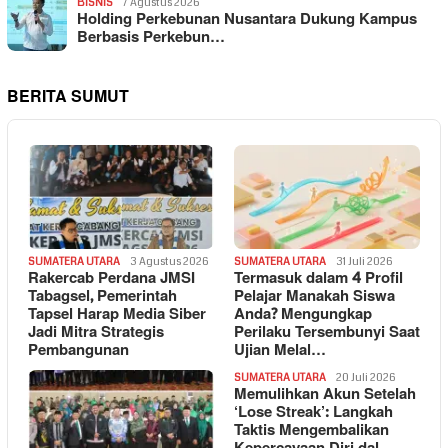
BISNIS
7 Agustus 2026
Holding Perkebunan Nusantara Dukung Kampus
Berbasis Perkebun…
BERITA SUMUT
SUMATERA UTARA
3 Agustus 2026
SUMATERA UTARA
31 Juli 2026
Rakercab Perdana JMSI
Termasuk dalam 4 Profil
Tabagsel, Pemerintah
Pelajar Manakah Siswa
Tapsel Harap Media Siber
Anda? Mengungkap
Jadi Mitra Strategis
Perilaku Tersembunyi Saat
Pembangunan
Ujian Melal…
SUMATERA UTARA
20 Juli 2026
Memulihkan Akun Setelah
‘Lose Streak’: Langkah
Taktis Mengembalikan