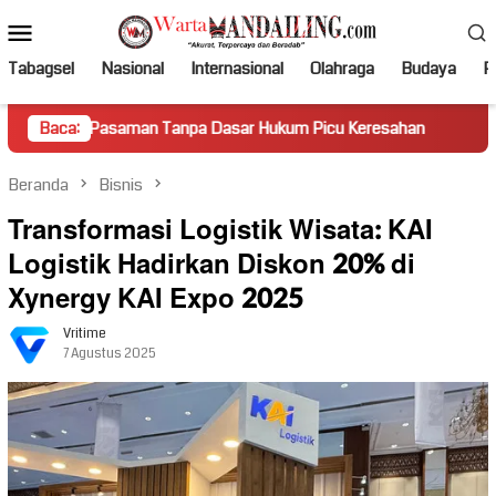
Loncat
Menu
ke
Mobile
konten
Tabagsel
Nasional
Internasional
Olahraga
Budaya
Po
asaman Tanpa Dasar Hukum Picu Keresahan
Baca:
Truk Miring Ha
Beranda
Bisnis
Transformasi Logistik Wisata: KAI
Logistik Hadirkan Diskon 20% di
Xynergy KAI Expo 2025
Vritime
7 Agustus 2025