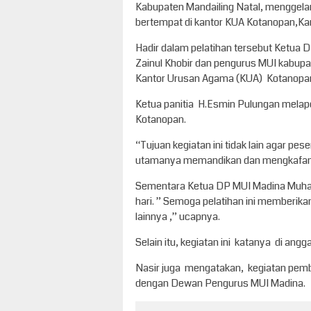
Kabupaten Mandailing Natal, menggelar
bertempat di kantor KUA Kotanopan,Ka
Hadir dalam pelatihan tersebut Ketua
Zainul Khobir dan pengurus MUI kabup
Kantor Urusan Agama (KUA) Kotanopa
Ketua panitia H.Esmin Pulungan melapor
Kotanopan.
“Tujuan kegiatan ini tidak lain agar p
utamanya memandikan dan mengkafani 
Sementara Ketua DP MUI Madina Muham
hari. ” Semoga pelatihan ini memberika
lainnya ,” ucapnya.
Selain itu, kegiatan ini katanya di ang
Nasir juga mengatakan, kegiatan pem
dengan Dewan Pengurus MUI Madina.