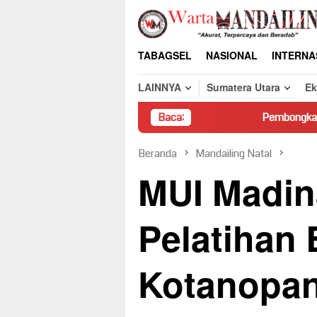
Loncat
ke
konten
TABAGSEL
NASIONAL
INTERNA
LAINNYA
Sumatera Utara
E
Baca:
Pembongkaran Paksa Rumah Wa
Beranda
Mandailing Natal
MUI Madin
Pelatihan 
Kotanopa