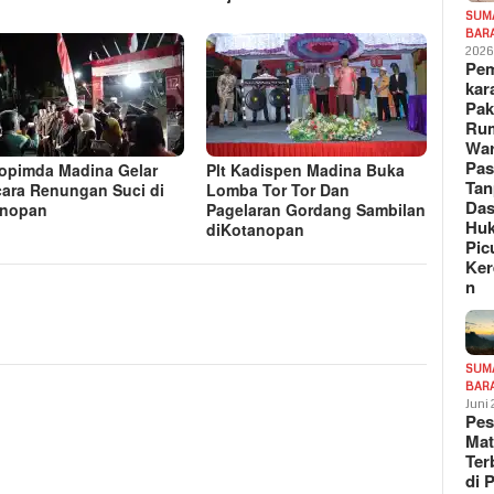
SUM
BAR
202
Pe
kar
Pak
Ru
War
Pa
opimda Madina Gelar
Plt Kadispen Madina Buka
Tan
ara Renungan Suci di
Lomba Tor Tor Dan
Das
anopan
Pagelaran Gordang Sambilan
Hu
diKotanopan
Pic
Ker
n
SUM
BAR
Juni
Pe
Mat
Te
di 