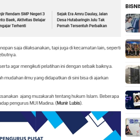
BISNI
njir Rendam SMP Negeri 3
Sejak Era Amru Daulay, Jalan
to Baek, Aktivitas Belajar
Desa Hutabaringin Julu Tak
gajar Terhenti
Pernah Tersentuh Perbaikan
tanopan saja dilaksanakan, tapi juga di kecamatan lain, seperti
ebutnya.
rta agar mengikuti pelatihan ini dengan sebaik baiknya.
h mudahan ilmu yang didapatkan di sini bisa di ajarkan
laksanakan ajang muzakarah tentang hukum Islam. Beberapa
dap pengurus MUI Madina. (
Munir Lubis
).