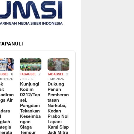
 TAPANULI
AGSEL
6
TABAGSEL
2
TABAGSEL
2
tus 2026
7 Juli 2026
0 Mei 2026
ok
Kunjungi
Dukung
al:
Kodim
Penuh
adiran
0212/Tap
Pemberan
gs Air
sel,
tasan
Pangdam
Narkoba,
dara
Tekankan
Kedan
N
Keseimba
Prabo Nol
ngkah
ngan
Lapan:
ategis
Siaga
Kami Siap
erata
Tempur
Jadi Mitra