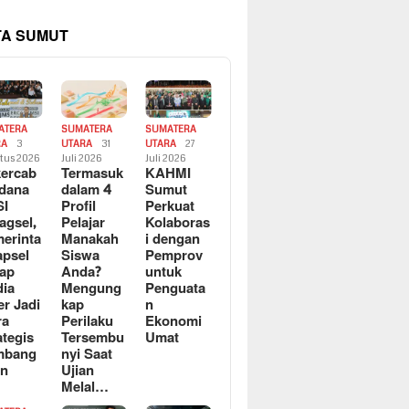
TA SUMUT
ATERA
SUMATERA
SUMATERA
RA
3
UTARA
31
UTARA
27
tus 2026
Juli 2026
Juli 2026
ercab
Termasuk
KAHMI
dana
dalam 4
Sumut
SI
Profil
Perkuat
agsel,
Pelajar
Kolaboras
erinta
Manakah
i dengan
apsel
Siswa
Pemprov
ap
Anda?
untuk
ia
Mengung
Penguata
er Jadi
kap
n
ra
Perilaku
Ekonomi
ategis
Tersembu
Umat
mbang
nyi Saat
an
Ujian
Melal…