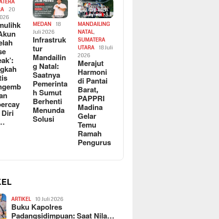
ATERA
RA
20
2026
ulihk
MEDAN
18
MANDAILING
Akun
Juli 2026
NATAL
,
Infrastruk
SUMATERA
elah
tur
UTARA
18 Juli
se
Mandailin
2026
eak’:
Merajut
g Natal:
ngkah
Harmoni
Saatnya
tis
di Pantai
Pemerinta
ngemb
Barat,
h Sumut
kan
PAPPRI
Berhenti
ercay
Madina
Menunda
 Diri
Gelar
Solusi
l…
Temu
Ramah
Pengurus
KEL
ARTIKEL
10 Juli 2026
Buku Kapolres
Padangsidimpuan: Saat Nila…