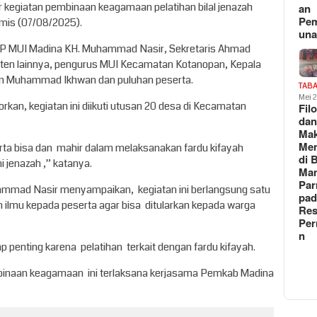
 kegiatan pembinaan keagamaan pelatihan bilal jenazah
an
Pe
mis (07/08/2025).
un
 DP MUI Madina KH. Muhammad Nasir, Sekretaris Ahmad
aten lainnya, pengurus MUI Kecamatan Kotanopan, Kepala
n Muhammad Ikhwan dan puluhan peserta.
TAB
Mei 
kan, kegiatan ini diikuti utusan 20 desa di Kecamatan
Fil
da
Ma
Me
eserta bisa dan mahir dalam melaksanakan fardu kifayah
di 
jenazah ,” katanya.
Man
Pa
mad Nasir menyampaikan, kegiatan ini berlangsung satu
pad
n ilmu kepada peserta agar bisa ditularkan kepada warga
Res
Per
n
gap penting karena pelatihan terkait dengan fardu kifayah.
binaan keagamaan ini terlaksana kerjasama Pemkab Madina