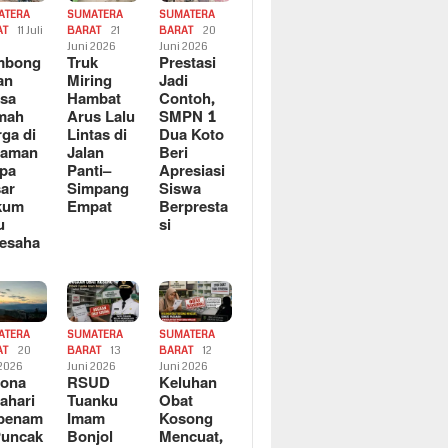
ATERA
SUMATERA
SUMATERA
AT
11 Juli
BARAT
21
BARAT
20
6
Juni 2026
Juni 2026
mbong
Truk
Prestasi
an
Miring
Jadi
sa
Hambat
Contoh,
mah
Arus Lalu
SMPN 1
ga di
Lintas di
Dua Koto
saman
Jalan
Beri
pa
Panti–
Apresiasi
ar
Simpang
Siswa
kum
Empat
Berpresta
u
si
esaha
ATERA
SUMATERA
SUMATERA
AT
20
BARAT
13
BARAT
12
 2026
Juni 2026
Juni 2026
sona
RSUD
Keluhan
ahari
Tuanku
Obat
rbenam
Imam
Kosong
Puncak
Bonjol
Mencuat,