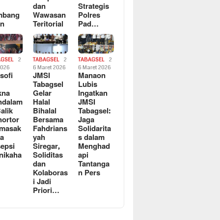
dan
Strategis
mbang
Wawasan
Polres
an
Teritorial
Pad…
AGSEL
2
TABAGSEL
2
TABAGSEL
2
2026
6 Maret 2026
6 Maret 2026
osofi
JMSI
Manaon
n
Tabagsel
Lubis
kna
Gelar
Ingatkan
ndalam
Halal
JMSI
Balik
Bihalal
Tabagsel:
ortor
Bersama
Jaga
rmasak
Fahdrians
Solidarita
a
yah
s dalam
epsi
Siregar,
Menghad
nikaha
Soliditas
api
dan
Tantanga
Kolaboras
n Pers
i Jadi
Priori…