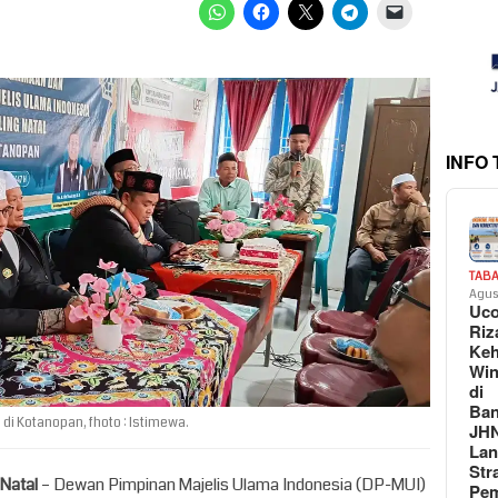
INFO
TAB
Agus
Uc
Riz
Keh
Win
di
Ban
di Kotanopan, fhoto : Istimewa.
JH
La
Str
 Natal
– Dewan Pimpinan Majelis Ulama Indonesia (DP-MUI)
Pem