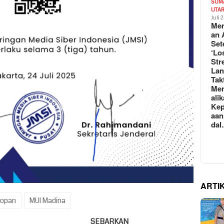
SUM
UTA
Juli 
Mem
an 
Set
‘Lo
Str
La
Tak
Me
ali
Kep
aan
da
ARTI
nopan
MUI Madina
SEBARKAN