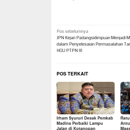
Navigasi
Pos sebelumnya
pos
JPN Kejari Padangsidimpuan Menjadi M
dalam Penyelesaian Permasalahan Ta
HGU PTPN III
POS TERKAIT
Irham Syururi Desak Pemkab
Ratu
Madina Perbaiki Lampu
Antu
Jalan di Kotanopan
Mass