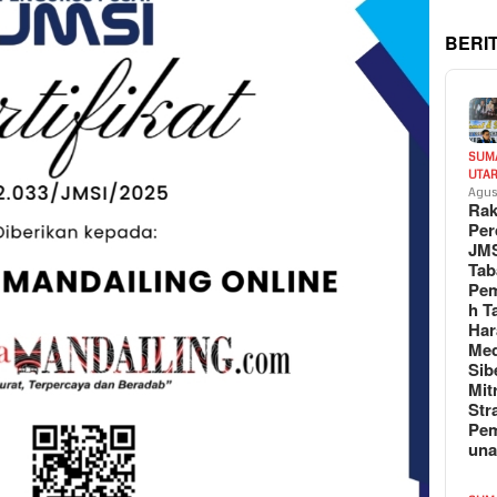
BERI
SUM
UTA
Agus
Rak
Per
JM
Tab
Pem
h T
Har
Med
Sib
Mit
Str
Pe
un