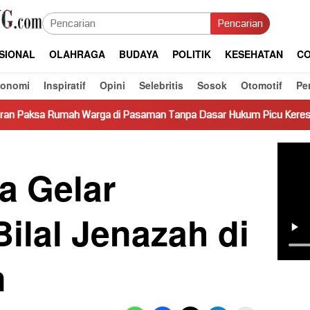
Pencarian
SIONAL
OLAHRAGA
BUDAYA
POLITIK
KESEHATAN
CO
konomi
Inspiratif
Opini
Selebritis
Sosok
Otomotif
Pe
rga di Pasaman Tanpa Dasar Hukum Picu Keresahan
Truk 
a Gelar
Bilal Jenazah di
n