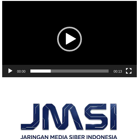
Pemutar
Video
00:00
00:13