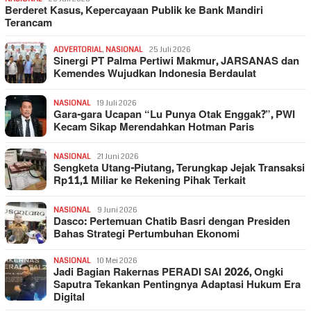
Berderet Kasus, Kepercayaan Publik ke Bank Mandiri
Terancam
ADVERTORIAL
,
NASIONAL
25 Juli 2026
Sinergi PT Palma Pertiwi Makmur, JARSANAS dan
Kemendes Wujudkan Indonesia Berdaulat
NASIONAL
19 Juli 2026
Gara-gara Ucapan “Lu Punya Otak Enggak?”, PWI
Kecam Sikap Merendahkan Hotman Paris
NASIONAL
21 Juni 2026
Sengketa Utang-Piutang, Terungkap Jejak Transaksi
Rp11,1 Miliar ke Rekening Pihak Terkait
NASIONAL
9 Juni 2026
Dasco: Pertemuan Chatib Basri dengan Presiden
Bahas Strategi Pertumbuhan Ekonomi
NASIONAL
10 Mei 2026
Jadi Bagian Rakernas PERADI SAI 2026, Ongki
Saputra Tekankan Pentingnya Adaptasi Hukum Era
Digital