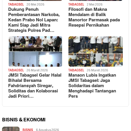
TABAGSEL
20 Mei 2026
TABAGSEL
2 Mei 2026
Dukung Penuh
Filosofi dan Makna
Pemberantasan Narkoba,
Mendalam di Balik
Kedan Prabo Nol Lapan:
Manortor Parmasak pada
Kami Siap Jadi Mitra
Resepsi Pernikahan
Strategis Polres Pad…
TABAGSEL
26 Maret 2026
TABAGSEL
26 Maret 2026
JMSI Tabagsel Gelar Halal
Manaon Lubis Ingatkan
Bihalal Bersama
JMSI Tabagsel: Jaga
Fahdriansyah Siregar,
Solidaritas dalam
Soliditas dan Kolaborasi
Menghadapi Tantangan
Jadi Priori…
Pers
BISNIS & EKONOMI
BISNIS
6 Agustus 2026