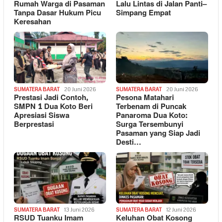
Rumah Warga di Pasaman
Lalu Lintas di Jalan Panti–
Tanpa Dasar Hukum Picu
Simpang Empat
Keresahan
SUMATERA BARAT
20 Juni 2026
SUMATERA BARAT
20 Juni 2026
Prestasi Jadi Contoh,
Pesona Matahari
SMPN 1 Dua Koto Beri
Terbenam di Puncak
Apresiasi Siswa
Panaroma Dua Koto:
Berprestasi
Surga Tersembunyi
Pasaman yang Siap Jadi
Desti…
SUMATERA BARAT
13 Juni 2026
SUMATERA BARAT
12 Juni 2026
RSUD Tuanku Imam
Keluhan Obat Kosong