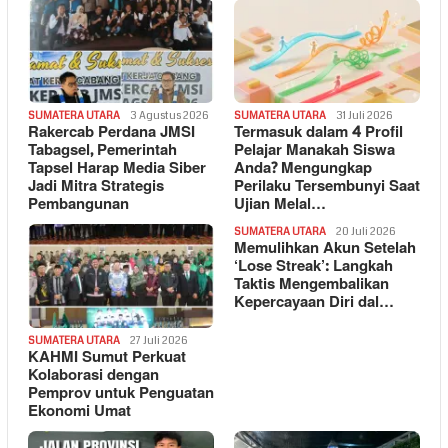
SUMATERA UTARA
3 Agustus 2026
SUMATERA UTARA
31 Juli 2026
Rakercab Perdana JMSI
Termasuk dalam 4 Profil
Tabagsel, Pemerintah
Pelajar Manakah Siswa
Tapsel Harap Media Siber
Anda? Mengungkap
Jadi Mitra Strategis
Perilaku Tersembunyi Saat
Pembangunan
Ujian Melal…
SUMATERA UTARA
20 Juli 2026
Memulihkan Akun Setelah
‘Lose Streak’: Langkah
Taktis Mengembalikan
Kepercayaan Diri dal…
SUMATERA UTARA
27 Juli 2026
KAHMI Sumut Perkuat
Kolaborasi dengan
Pemprov untuk Penguatan
Ekonomi Umat