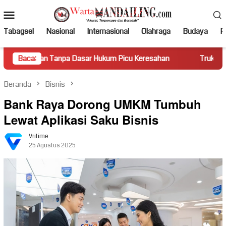
Loncat
Menu
ke
Mobile
konten
Tabagsel
Nasional
Internasional
Olahraga
Budaya
Po
anpa Dasar Hukum Picu Keresahan
Baca:
Truk Miring Hambat Arus
Beranda
Bisnis
Bank Raya Dorong UMKM Tumbuh
Lewat Aplikasi Saku Bisnis
Vritime
25 Agustus 2025