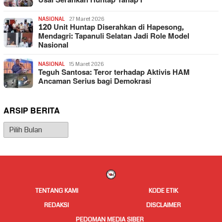
Usai Serahkan Huntap Tahap I
NASIONAL
27 Maret 2026
120 Unit Huntap Diserahkan di Hapesong,
Mendagri: Tapanuli Selatan Jadi Role Model
Nasional
NASIONAL
15 Maret 2026
Teguh Santosa: Teror terhadap Aktivis HAM
Ancaman Serius bagi Demokrasi
ARSIP BERITA
Arsip
Berita
TENTANG KAMI
KODE ETIK
REDAKSI
DISCLAIMER
PEDOMAN MEDIA SIBER