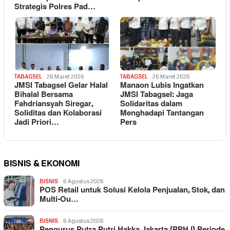
Strategis Polres Pad…
TABAGSEL
26 Maret 2026
TABAGSEL
26 Maret 2026
JMSI Tabagsel Gelar Halal
Manaon Lubis Ingatkan
Bihalal Bersama
JMSI Tabagsel: Jaga
Fahdriansyah Siregar,
Solidaritas dalam
Soliditas dan Kolaborasi
Menghadapi Tantangan
Jadi Priori…
Pers
BISNIS & EKONOMI
BISNIS
6 Agustus 2026
POS Retail untuk Solusi Kelola Penjualan, Stok, dan
Multi-Ou…
BISNIS
6 Agustus 2026
Pengurus Putra Putri Hakka Jakarta (PPHJ) Periode