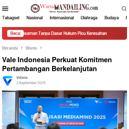
Loncat
Menu
ke
Mobile
konten
Tabagsel
Nasional
Internasional
Olahraga
Budaya
Po
man Tanpa Dasar Hukum Picu Keresahan
Baca:
Truk Miring Hamba
Beranda
Bisnis
Vale Indonesia Perkuat Komitmen
Pertambangan Berkelanjutan
Vritime
2 September 2025