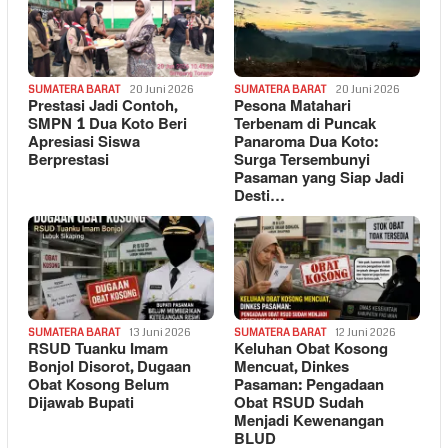
SUMATERA BARAT
20 Juni 2026
SUMATERA BARAT
20 Juni 2026
Prestasi Jadi Contoh,
Pesona Matahari
SMPN 1 Dua Koto Beri
Terbenam di Puncak
Apresiasi Siswa
Panaroma Dua Koto:
Berprestasi
Surga Tersembunyi
Pasaman yang Siap Jadi
Desti…
SUMATERA BARAT
13 Juni 2026
SUMATERA BARAT
12 Juni 2026
RSUD Tuanku Imam
Keluhan Obat Kosong
Bonjol Disorot, Dugaan
Mencuat, Dinkes
Obat Kosong Belum
Pasaman: Pengadaan
Dijawab Bupati
Obat RSUD Sudah
Menjadi Kewenangan
BLUD