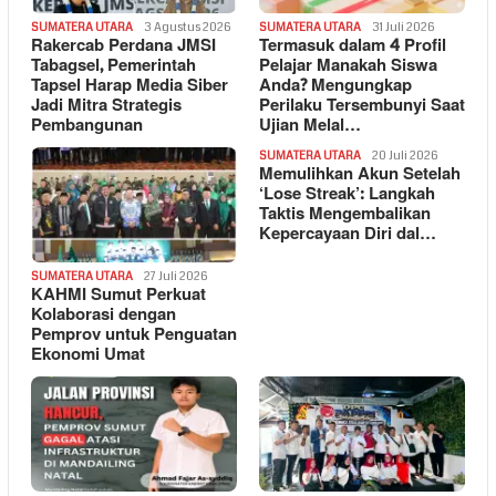
SUMATERA UTARA
3 Agustus 2026
SUMATERA UTARA
31 Juli 2026
Rakercab Perdana JMSI
Termasuk dalam 4 Profil
Tabagsel, Pemerintah
Pelajar Manakah Siswa
Tapsel Harap Media Siber
Anda? Mengungkap
Jadi Mitra Strategis
Perilaku Tersembunyi Saat
Pembangunan
Ujian Melal…
SUMATERA UTARA
20 Juli 2026
Memulihkan Akun Setelah
‘Lose Streak’: Langkah
Taktis Mengembalikan
Kepercayaan Diri dal…
SUMATERA UTARA
27 Juli 2026
KAHMI Sumut Perkuat
Kolaborasi dengan
Pemprov untuk Penguatan
Ekonomi Umat