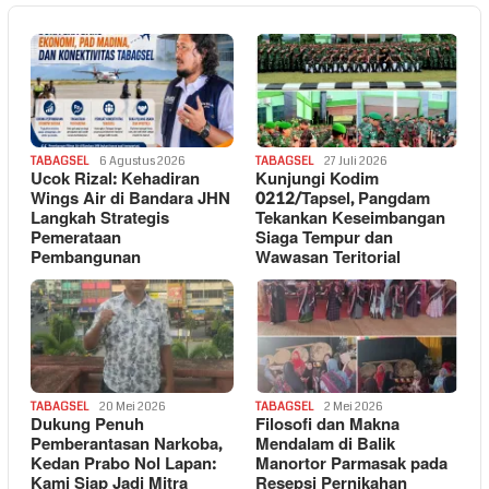
TABAGSEL
6 Agustus 2026
TABAGSEL
27 Juli 2026
Ucok Rizal: Kehadiran
Kunjungi Kodim
Wings Air di Bandara JHN
0212/Tapsel, Pangdam
Langkah Strategis
Tekankan Keseimbangan
Pemerataan
Siaga Tempur dan
Pembangunan
Wawasan Teritorial
TABAGSEL
20 Mei 2026
TABAGSEL
2 Mei 2026
Dukung Penuh
Filosofi dan Makna
Pemberantasan Narkoba,
Mendalam di Balik
Kedan Prabo Nol Lapan:
Manortor Parmasak pada
Kami Siap Jadi Mitra
Resepsi Pernikahan