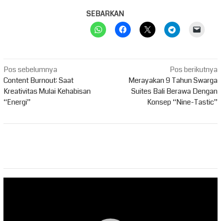
SEBARKAN
Navigasi
Pos sebelumnya
Pos berikutnya
pos
Content Burnout: Saat
Merayakan 9 Tahun Swarga
Kreativitas Mulai Kehabisan
Suites Bali Berawa Dengan
“Energi”
Konsep “Nine-Tastic”
Pemutar
Video