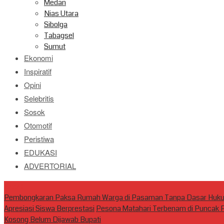
Medan
Nias Utara
Sibolga
Tabagsel
Sumut
Ekonomi
Inspiratif
Opini
Selebritis
Sosok
Otomotif
Peristiwa
EDUKASI
ADVERTORIAL
Baca:
Pembongkaran Paksa Rumah Warga di Pasaman Tanpa Dasar Huku
Apresiasi Siswa Berprestasi
Pesona Matahari Terbenam di Puncak P
Kosong Belum Dijawab Bupati