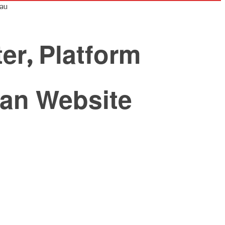
kau
r, Platform
gan Website