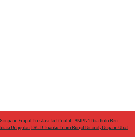
ti–Simpang Empat
Prestasi Jadi Contoh, SMPN 1 Dua Koto Beri
inasi Unggulan
RSUD Tuanku Imam Bonjol Disorot, Dugaan Obat