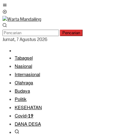
Loncat
Menu
ke
Mobile
konten
Pencarian
Jumat, 7 Agustus 2026
Tabagsel
Nasional
Internasional
Olahraga
Budaya
Politik
KESEHATAN
Covid-19
DANA DESA