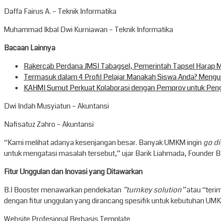
Daffa Fairus A. – Teknik Informatika
Muhammad Ikbal Dwi Kurniawan – Teknik Informatika
Bacaan Lainnya
Rakercab Perdana JMSI Tabagsel, Pemerintah Tapsel Harap Me
Termasuk dalam 4 Profil Pelajar Manakah Siswa Anda? Mengung
KAHMI Sumut Perkuat Kolaborasi dengan Pemprov untuk Pe
Dwi Indah Musyiatun – Akuntansi
Nafisatuz Zahro – Akuntansi
“Kami melihat adanya kesenjangan besar. Banyak UMKM ingin
go di
untuk mengatasi masalah tersebut,” ujar Barik Liahmada, Founder B.
Fitur Unggulan dan Inovasi yang Ditawarkan
B.I Booster menawarkan pendekatan
”turnkey solution”
atau “terim
dengan fitur unggulan yang dirancang spesifik untuk kebutuhan UM
Website Profesional Berbasis Template