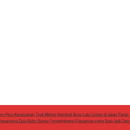
m Picu Keresahan
Truk Miring Hambat Arus Lalu Lintas di Jalan Pan
anaroma Dua Koto: Surga Tersembunyi Pasaman yang Siap Jadi Dest