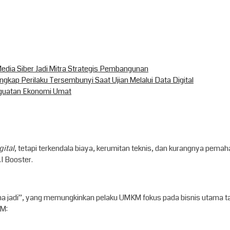
dia Siber Jadi Mitra Strategis Pembangunan
kap Perilaku Tersembunyi Saat Ujian Melalui Data Digital
nguatan Ekonomi Umat
gital
, tetapi terkendala biaya, kerumitan teknis, dan kurangnya pema
I Booster.
a jadi”, yang memungkinkan pelaku UMKM fokus pada bisnis utama tanpa
KM: