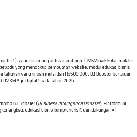
Booster*), yang dirancang untuk membantu UMKM naik kelas melalui
usi terpadu yang mencakup pembuatan website, modul edukasi bisnis
tahunan yang ringan mulai dari Rp500.000, B.I Booster bertujuan
0 UMKM *go digital* pada tahun 2025.
rnama B.I Booster (
Business Intelligence Booster
). Platform ini
 terjangkau, edukasi bisnis komprehensif, dan dukungan AI.