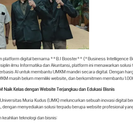
platform digital bernama **B.I Booster** (*Business Intelligence 
isiplin ilmu Informatika dan Akuntansi, platform ini menawarkan sol
basis AI untuk membantu UMKM mandiri secara digital. Dengan harga 
 UMKM masih belum memiliki website, dan berkomitmen membantu 1.00
M Naik Kelas dengan Website Terjangkau dan Edukasi Bisnis
niversitas Muria Kudus (UMK) meluncurkan sebuah inovasi digital be
, dengan menyediakan solusi terpadu berupa website profesional yang
 keahlian teknologi dan bisnis: