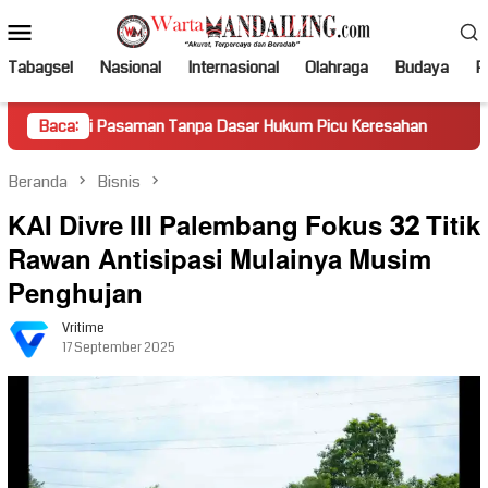
Loncat
Menu
ke
Mobile
konten
Tabagsel
Nasional
Internasional
Olahraga
Budaya
Po
Pasaman Tanpa Dasar Hukum Picu Keresahan
Baca:
Truk Miring H
Beranda
Bisnis
KAI Divre III Palembang Fokus 32 Titik
Rawan Antisipasi Mulainya Musim
Penghujan
Vritime
17 September 2025