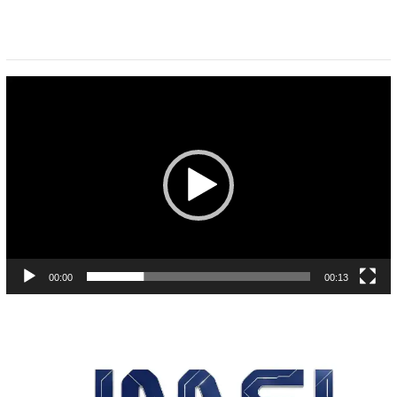
Pemutar
Video
00:00
00:13