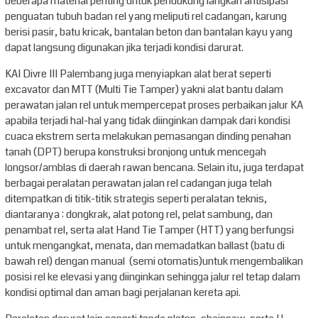
beberapa material penting untuk pendukung langkah antisipasi
penguatan tubuh badan rel yang meliputi rel cadangan, karung
berisi pasir, batu kricak, bantalan beton dan bantalan kayu yang
dapat langsung digunakan jika terjadi kondisi darurat.
KAI Divre III Palembang juga menyiapkan alat berat seperti
excavator dan MTT (Multi Tie Tamper) yakni alat bantu dalam
perawatan jalan rel untuk mempercepat proses perbaikan jalur KA
apabila terjadi hal-hal yang tidak diinginkan dampak dari kondisi
cuaca ekstrem serta melakukan pemasangan dinding penahan
tanah (DPT) berupa konstruksi bronjong untuk mencegah
longsor/amblas di daerah rawan bencana. Selain itu, juga terdapat
berbagai peralatan perawatan jalan rel cadangan juga telah
ditempatkan di titik-titik strategis seperti peralatan teknis,
diantaranya : dongkrak, alat potong rel, pelat sambung, dan
penambat rel, serta alat Hand Tie Tamper (HTT) yang berfungsi
untuk mengangkat, menata, dan memadatkan ballast (batu di
bawah rel) dengan manual (semi otomatis)untuk mengembalikan
posisi rel ke elevasi yang diinginkan sehingga jalur rel tetap dalam
kondisi optimal dan aman bagi perjalanan kereta api.