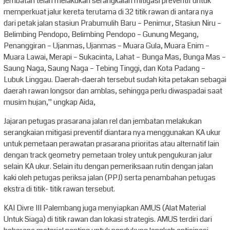
jembatan telah melakukan serangkaian mitigasi preventif untuk
memperkuat jalur kereta terutama di 32 titik rawan di antara nya
dari petak jalan stasiun Prabumulih Baru – Penimur, Stasiun Niru –
Belimbing Pendopo, Belimbing Pendopo – Gunung Megang,
Penanggiran – Ujanmas, Ujanmas – Muara Gula, Muara Enim –
Muara Lawai, Merapi – Sukacinta, Lahat – Bunga Mas, Bunga Mas –
Saung Naga, Saung Naga – Tebing Tinggi, dan Kota Padang –
Lubuk Linggau. Daerah-daerah tersebut sudah kita petakan sebagai
daerah rawan longsor dan amblas, sehingga perlu diwaspadai saat
musim hujan,” ungkap Aida,
Jajaran petugas prasarana jalan rel dan jembatan melakukan
serangkaian mitigasi preventif diantara nya menggunakan KA ukur
untuk pemetaan perawatan prasarana prioritas atau alternatif lain
dengan track geometry pemetaan troley untuk pengukuran jalur
selain KA ukur. Selain itu dengan pemeriksaan rutin dengan jalan
kaki oleh petugas periksa jalan (PPJ) serta penambahan petugas
ekstra di titik- titik rawan tersebut.
KAI Divre III Palembang juga menyiapkan AMUS (Alat Material
Untuk Siaga) di titik rawan dan lokasi strategis. AMUS terdiri dari