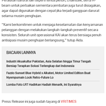
Peralatan darurat lain seperti tenda pleton, chainsaw, serta H-
beam untuk perbaikan sementara jembatan juga turut disiagakan,
agar dapat digunakan dengan cepat jika terjadi gangguan darurat
selama musim penghujan.
“Kami berkomitmen untuk menjaga keselamatan dan kenyamanan
pelanggan dengan melakukan langkah-langkah preventif secara
konsisten. Seluruh unit operasional KAI akan terus bersiaga penuh
antisipasi musim penghujan berlangsung,” tutup Aida.
BACAAN LAINNYA
Industri Akuakultur Pakistan, Asia Selatan hingga Timur Tengah
Bersiap Terapkan Solusi Terlengkap dari Indonesia
Fazzio Sunset Blue Hybrid x Alkateri, Motor Limited Edition Buat
Nyempurnain Look Retro-Future Lo
Lomba Foto LRT Hadirkan Hadiah Menarik, Ini Syaratnya
Press Release ini juga sudah tayang di
VRITIMES