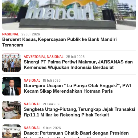
NASIONAL
29 Juli 2026
Berderet Kasus, Kepercayaan Publik ke Bank Mandiri
Terancam
ADVERTORIAL
,
NASIONAL
25 Juli 2026
Sinergi PT Palma Pertiwi Makmur, JARSANAS dan
Kemendes Wujudkan Indonesia Berdaulat
NASIONAL
19 Juli 2026
Gara-gara Ucapan “Lu Punya Otak Enggak?”, PWI
Kecam Sikap Merendahkan Hotman Paris
NASIONAL
21 Juni 2026
Sengketa Utang-Piutang, Terungkap Jejak Transaksi
Rp11,1 Miliar ke Rekening Pihak Terkait
NASIONAL
9 Juni 2026
Dasco: Pertemuan Chatib Basri dengan Presiden