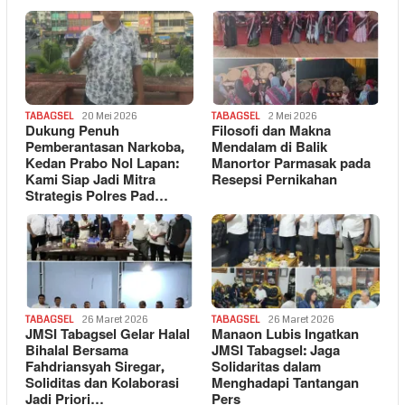
TABAGSEL
20 Mei 2026
TABAGSEL
2 Mei 2026
Dukung Penuh
Filosofi dan Makna
Pemberantasan Narkoba,
Mendalam di Balik
Kedan Prabo Nol Lapan:
Manortor Parmasak pada
Kami Siap Jadi Mitra
Resepsi Pernikahan
Strategis Polres Pad…
TABAGSEL
26 Maret 2026
TABAGSEL
26 Maret 2026
JMSI Tabagsel Gelar Halal
Manaon Lubis Ingatkan
Bihalal Bersama
JMSI Tabagsel: Jaga
Fahdriansyah Siregar,
Solidaritas dalam
Soliditas dan Kolaborasi
Menghadapi Tantangan
Jadi Priori…
Pers