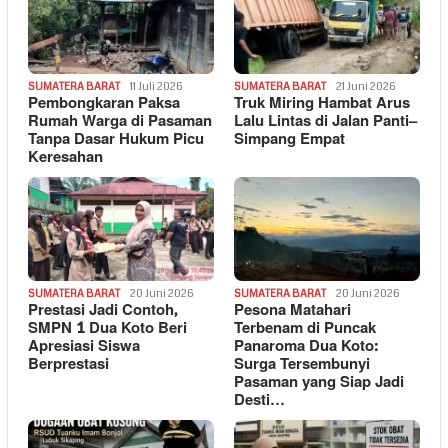
SUMATERA BARAT
11 Juli 2026
SUMATERA BARAT
21 Juni 2026
Pembongkaran Paksa
Truk Miring Hambat Arus
Rumah Warga di Pasaman
Lalu Lintas di Jalan Panti–
Tanpa Dasar Hukum Picu
Simpang Empat
Keresahan
SUMATERA BARAT
20 Juni 2026
SUMATERA BARAT
20 Juni 2026
Prestasi Jadi Contoh,
Pesona Matahari
SMPN 1 Dua Koto Beri
Terbenam di Puncak
Apresiasi Siswa
Panaroma Dua Koto:
Berprestasi
Surga Tersembunyi
Pasaman yang Siap Jadi
Desti…