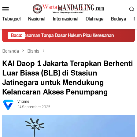
Loncat
Menu
ke
Mobile
konten
Tabagsel
Nasional
Internasional
Olahraga
Budaya
Po
man Tanpa Dasar Hukum Picu Keresahan
Baca:
Truk Miring Hamba
Beranda
Bisnis
KAI Daop 1 Jakarta Terapkan Berhenti
Luar Biasa (BLB) di Stasiun
Jatinegara untuk Mendukung
Kelancaran Akses Penumpang
Vritime
24 September 2025