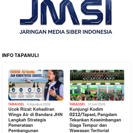
INFO TAPANULI
TABAGSEL
6 Agustus 2026
TABAGSEL
27 Juli 2026
Ucok Rizal: Kehadiran
Kunjungi Kodim
Wings Air di Bandara JHN
0212/Tapsel, Pangdam
Langkah Strategis
Tekankan Keseimbangan
Pemerataan
Siaga Tempur dan
Pembangunan
Wawasan Teritorial