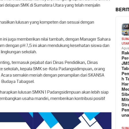
ari delapan SMK di Sumatera Utara yang telah menjalin
BERI
asilkan lulusan yang kompeten dan sesuai dengan
m ini juga memberikan nilai tambah, dengan Manager Sahara
SUM
UTA
um dengan pH 7,5 ini akan mendukung kesehatan siswa dan
Agus
lingkungan sekolah.
Rak
Per
penting, termasuk pejabat dari Dinas Pendidikan, Dinas
JM
Tab
te sekolah, kepala SMK se-Kota Padangsidimpuan, orang
Pem
h. Acara semakin meriah dengan penampilan dari SKANSA
h T
ri Budaya Tabagsel.
Har
Med
iharapkan lulusan SMKN 1 Padangsidimpuan akan lebih siap
Sib
embangkan usaha mandiri, memberikan kontribusi positif
Mit
Str
Pe
un
SUM