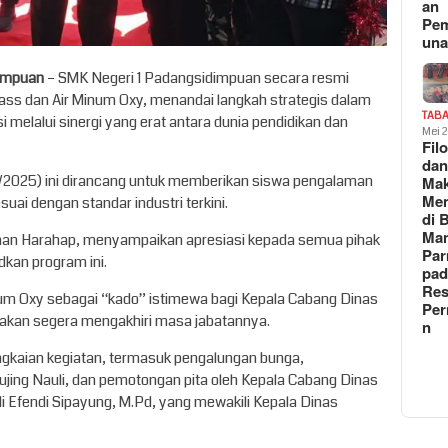
an
Pe
un
impuan
– SMK Negeri 1 Padangsidimpuan secara resmi
ass dan Air Minum Oxy, menandai langkah strategis dalam
TAB
 melalui sinergi yang erat antara dunia pendidikan dan
Mei 
Fil
da
/2025) ini dirancang untuk memberikan siswa pengalaman
Ma
Me
suai dengan standar industri terkini.
di 
Man
an Harahap, menyampaikan apresiasi kepada semua pihak
Pa
dkan program ini.
pad
Res
num Oxy sebagai “kado” istimewa bagi Kepala Cabang Dinas
Per
 akan segera mengakhiri masa jabatannya.
n
ngkaian kegiatan, termasuk pengalungan bunga,
ujing Nauli, dan pemotongan pita oleh Kepala Cabang Dinas
i Efendi Sipayung, M.Pd, yang mewakili Kepala Dinas