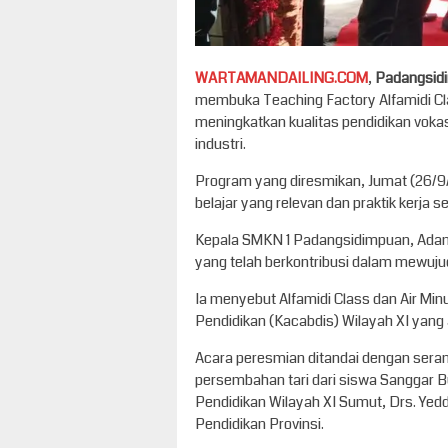
WARTAMANDAILING.COM
,
Padangsid
membuka Teaching Factory Alfamidi Cl
meningkatkan kualitas pendidikan vokasi
industri.
Program yang diresmikan, Jumat (26/9
belajar yang relevan dan praktik kerja se
Kepala SMKN 1 Padangsidimpuan, Adan
yang telah berkontribusi dalam mewuju
Ia menyebut Alfamidi Class dan Air Mi
Pendidikan (Kacabdis) Wilayah XI yang
Acara peresmian ditandai dengan sera
persembahan tari dari siswa Sanggar B
Pendidikan Wilayah XI Sumut, Drs. Yedd
Pendidikan Provinsi.