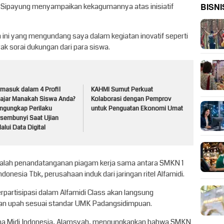
BISNI
 Sipayung menyampaikan kekagumannya atas inisiatif
h ini yang mengundang saya dalam kegiatan inovatif seperti
ak sorai dukungan dari para siswa.
rmasuk dalam 4 Profil
KAHMI Sumut Perkuat
lajar Manakah Siswa Anda?
Kolaborasi dengan Pemprov
ngungkap Perilaku
untuk Penguatan Ekonomi Umat
rsembunyi Saat Ujian
alui Data Digital
i adalah penandatanganan piagam kerja sama antara SMKN 1
nesia Tbk, perusahaan induk dari jaringan ritel Alfamidi.
erpartisipasi dalam Alfamidi Class akan langsung
ngan upah sesuai standar UMK Padangsidimpuan.
a Midi Indonesia, Alamsyah, mengungkapkan bahwa SMKN