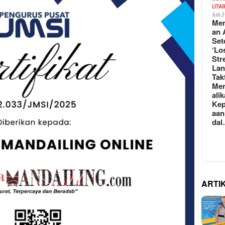
UTA
Juli 
Mem
an 
Set
‘Lo
Str
La
Tak
Me
ali
Kep
aan
da
ARTI