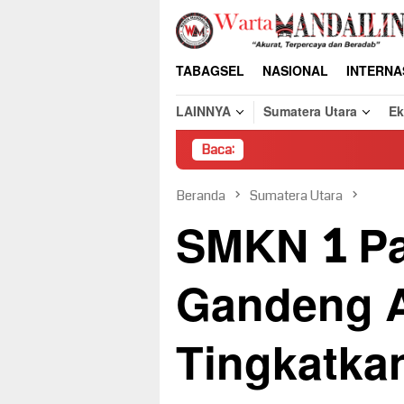
Loncat
ke
konten
TABAGSEL
NASIONAL
INTERNA
LAINNYA
Sumatera Utara
E
Baca:
Pemb
Beranda
Sumatera Utara
SMKN 1 P
Gandeng A
Tingkatkan