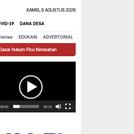
KAMIS, 6 AGUSTUS 2026
VID-19
DANA DESA
ristiwa
EDUKASI
ADVERTORIAL
u Keresahan
Truk Miring Hambat Arus Lalu Lintas di Jalan P
ar
00:00
00:13