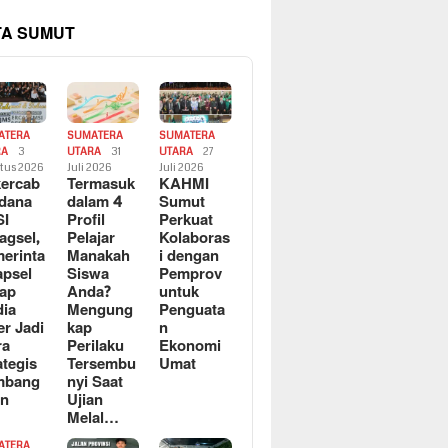
TA SUMUT
ATERA
SUMATERA
SUMATERA
RA
3
UTARA
31
UTARA
27
tus 2026
Juli 2026
Juli 2026
ercab
Termasuk
KAHMI
dana
dalam 4
Sumut
SI
Profil
Perkuat
agsel,
Pelajar
Kolaboras
erinta
Manakah
i dengan
apsel
Siswa
Pemprov
ap
Anda?
untuk
ia
Mengung
Penguata
er Jadi
kap
n
ra
Perilaku
Ekonomi
ategis
Tersembu
Umat
mbang
nyi Saat
an
Ujian
Melal…
ATERA