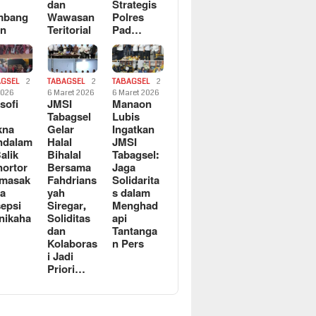
dan
Strategis
mbang
Wawasan
Polres
an
Teritorial
Pad…
AGSEL
2
TABAGSEL
2
TABAGSEL
2
2026
6 Maret 2026
6 Maret 2026
osofi
JMSI
Manaon
n
Tabagsel
Lubis
kna
Gelar
Ingatkan
ndalam
Halal
JMSI
Balik
Bihalal
Tabagsel:
ortor
Bersama
Jaga
rmasak
Fahdrians
Solidarita
a
yah
s dalam
epsi
Siregar,
Menghad
nikaha
Soliditas
api
dan
Tantanga
Kolaboras
n Pers
i Jadi
Priori…