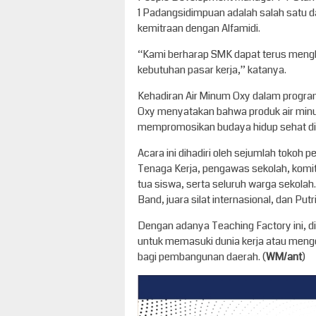
1 Padangsidimpuan adalah salah satu d
kemitraan dengan Alfamidi.
“Kami berharap SMK dapat terus mengh
kebutuhan pasar kerja,” katanya.
Kehadiran Air Minum Oxy dalam progra
Oxy menyatakan bahwa produk air min
mempromosikan budaya hidup sehat di 
Acara ini dihadiri oleh sejumlah tokoh 
Tenaga Kerja, pengawas sekolah, komi
tua siswa, serta seluruh warga sekola
Band, juara silat internasional, dan Put
Dengan adanya Teaching Factory ini, d
untuk memasuki dunia kerja atau meng
bagi pembangunan daerah. (
WM/ant
)