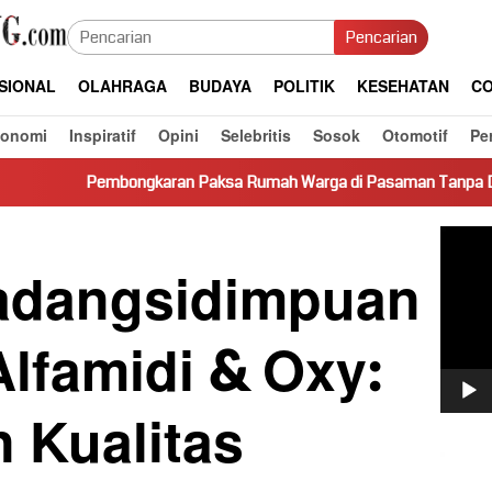
Pencarian
SIONAL
OLAHRAGA
BUDAYA
POLITIK
KESEHATAN
CO
konomi
Inspiratif
Opini
Selebritis
Sosok
Otomotif
Pe
ongkaran Paksa Rumah Warga di Pasaman Tanpa Dasar Hukum Pic
Pemut
Video
adangsidimpuan
lfamidi & Oxy:
 Kualitas