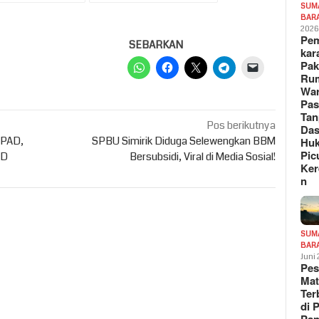
SUM
BAR
202
Pe
SEBARKAN
kar
Pak
Ru
War
Pa
Tan
Pos berikutnya
Das
 PAD,
SPBU Simirik Diduga Selewengkan BBM
Hu
Pic
PD
Bersubsidi, Viral di Media Sosial!
Ker
n
SUM
BAR
Juni
Pe
Mat
Te
di 