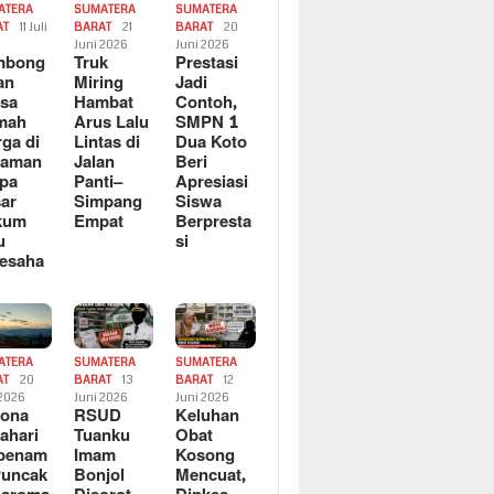
ATERA
SUMATERA
SUMATERA
AT
11 Juli
BARAT
21
BARAT
20
6
Juni 2026
Juni 2026
mbong
Truk
Prestasi
an
Miring
Jadi
sa
Hambat
Contoh,
mah
Arus Lalu
SMPN 1
ga di
Lintas di
Dua Koto
saman
Jalan
Beri
pa
Panti–
Apresiasi
ar
Simpang
Siswa
kum
Empat
Berpresta
u
si
esaha
ATERA
SUMATERA
SUMATERA
AT
20
BARAT
13
BARAT
12
 2026
Juni 2026
Juni 2026
sona
RSUD
Keluhan
ahari
Tuanku
Obat
rbenam
Imam
Kosong
Puncak
Bonjol
Mencuat,