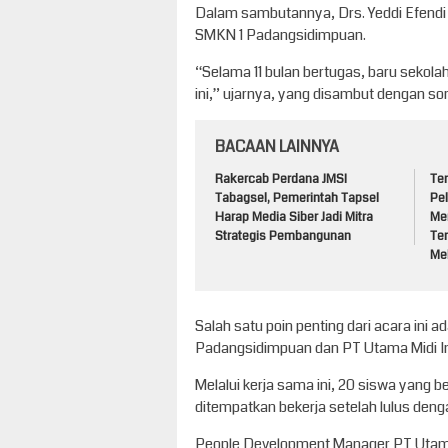
Dalam sambutannya, Drs. Yeddi Efendi
SMKN 1 Padangsidimpuan.
“Selama 11 bulan bertugas, baru sekola
ini,” ujarnya, yang disambut dengan sor
BACAAN LAINNYA
Rakercab Perdana JMSI
Te
Tabagsel, Pemerintah Tapsel
Pe
Harap Media Siber Jadi Mitra
Me
Strategis Pembangunan
Te
Mel
Salah satu poin penting dari acara in
Padangsidimpuan dan PT Utama Midi Indo
Melalui kerja sama ini, 20 siswa yang b
ditempatkan bekerja setelah lulus de
People Development Manager PT Utam