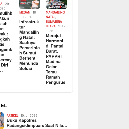
RA
20
2026
ulihk
MEDAN
18
MANDAILING
Akun
Juli 2026
NATAL
,
Infrastruk
SUMATERA
elah
tur
UTARA
18 Juli
se
Mandailin
2026
eak’:
Merajut
g Natal:
ngkah
Harmoni
Saatnya
tis
di Pantai
Pemerinta
ngemb
Barat,
h Sumut
kan
PAPPRI
Berhenti
ercay
Madina
Menunda
 Diri
Gelar
Solusi
l…
Temu
Ramah
Pengurus
KEL
ARTIKEL
10 Juli 2026
Buku Kapolres
Padangsidimpuan: Saat Nila…