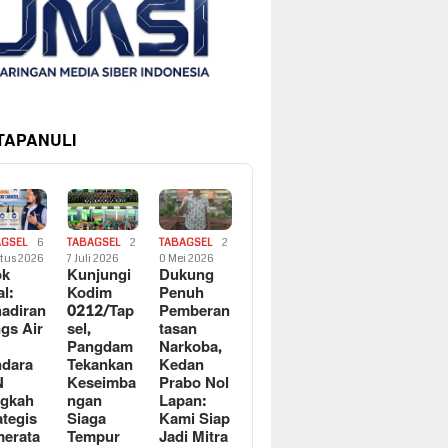
 TAPANULI
AGSEL
6
TABAGSEL
2
TABAGSEL
2
tus 2026
7 Juli 2026
0 Mei 2026
ok
Kunjungi
Dukung
al:
Kodim
Penuh
adiran
0212/Tap
Pemberan
gs Air
sel,
tasan
Pangdam
Narkoba,
dara
Tekankan
Kedan
N
Keseimba
Prabo Nol
ngkah
ngan
Lapan:
ategis
Siaga
Kami Siap
erata
Tempur
Jadi Mitra