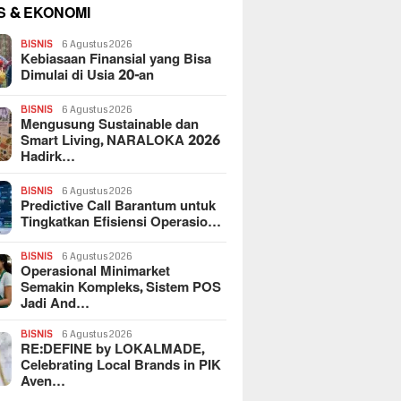
S & EKONOMI
BISNIS
6 Agustus 2026
Kebiasaan Finansial yang Bisa
Dimulai di Usia 20-an
BISNIS
6 Agustus 2026
Mengusung Sustainable dan
Smart Living, NARALOKA 2026
Hadirk…
BISNIS
6 Agustus 2026
Predictive Call Barantum untuk
Tingkatkan Efisiensi Operasio…
BISNIS
6 Agustus 2026
Operasional Minimarket
Semakin Kompleks, Sistem POS
Jadi And…
BISNIS
6 Agustus 2026
RE:DEFINE by LOKALMADE,
Celebrating Local Brands in PIK
Aven…