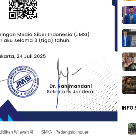
INFO
idikan Wilayah XI
SMKN 1 Padangsidimpuan