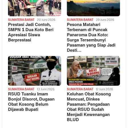
SUMATERA BARAT
20 Juni 2026
SUMATERA BARAT
20 Juni 2026
Prestasi Jadi Contoh,
Pesona Matahari
SMPN 1 Dua Koto Beri
Terbenam di Puncak
Apresiasi Siswa
Panaroma Dua Koto:
Berprestasi
Surga Tersembunyi
Pasaman yang Siap Jadi
Desti…
SUMATERA BARAT
13 Juni 2026
SUMATERA BARAT
12 Juni 2026
RSUD Tuanku Imam
Keluhan Obat Kosong
Bonjol Disorot, Dugaan
Mencuat, Dinkes
Obat Kosong Belum
Pasaman: Pengadaan
Dijawab Bupati
Obat RSUD Sudah
Menjadi Kewenangan
BLUD