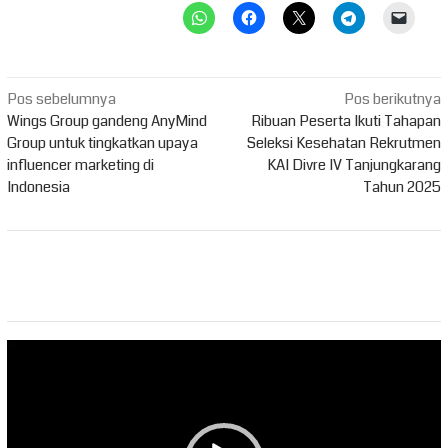
Navigasi
Pos sebelumnya
Pos berikutnya
pos
Wings Group gandeng AnyMind
Ribuan Peserta Ikuti Tahapan
Group untuk tingkatkan upaya
Seleksi Kesehatan Rekrutmen
influencer marketing di
KAI Divre IV Tanjungkarang
Indonesia
Tahun 2025
Pemutar
Video