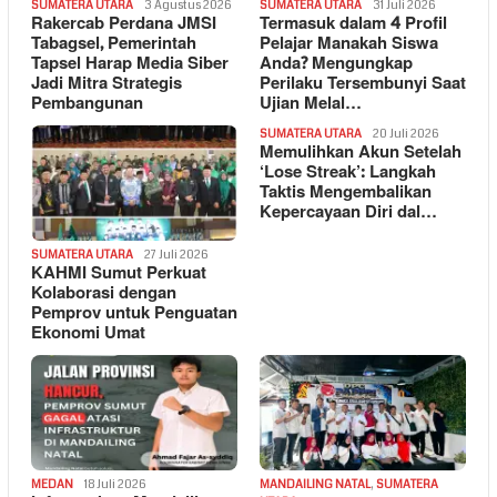
SUMATERA UTARA
3 Agustus 2026
SUMATERA UTARA
31 Juli 2026
Rakercab Perdana JMSI
Termasuk dalam 4 Profil
Tabagsel, Pemerintah
Pelajar Manakah Siswa
Tapsel Harap Media Siber
Anda? Mengungkap
Jadi Mitra Strategis
Perilaku Tersembunyi Saat
Pembangunan
Ujian Melal…
SUMATERA UTARA
20 Juli 2026
Memulihkan Akun Setelah
‘Lose Streak’: Langkah
Taktis Mengembalikan
Kepercayaan Diri dal…
SUMATERA UTARA
27 Juli 2026
KAHMI Sumut Perkuat
Kolaborasi dengan
Pemprov untuk Penguatan
Ekonomi Umat
MEDAN
18 Juli 2026
MANDAILING NATAL
,
SUMATERA