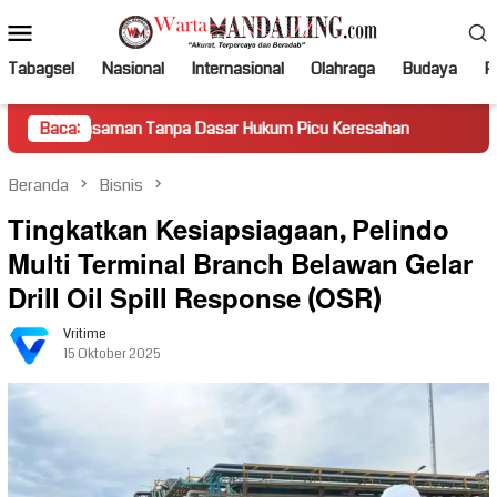
Loncat
Menu
ke
Mobile
konten
Tabagsel
Nasional
Internasional
Olahraga
Budaya
Po
man Tanpa Dasar Hukum Picu Keresahan
Baca:
Truk Miring Hamba
Beranda
Bisnis
Tingkatkan Kesiapsiagaan, Pelindo
Multi Terminal Branch Belawan Gelar
Drill Oil Spill Response (OSR)
Vritime
15 Oktober 2025