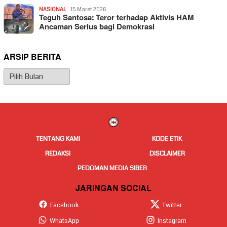
NASIONAL
15 Maret 2026
Teguh Santosa: Teror terhadap Aktivis HAM
Ancaman Serius bagi Demokrasi
ARSIP BERITA
Arsip
Berita
TENTANG KAMI
KODE ETIK
REDAKSI
DISCLAIMER
PEDOMAN MEDIA SIBER
JARINGAN SOCIAL
Facebook
Twitter
WhatsApp
Instagram