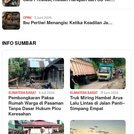
OPINI
5 Juni 2026
Ibu Pertiwi Menangis: Ketika Keadilan Ja…
INFO SUMBAR
SUMATERA BARAT
11 Juli 2026
SUMATERA BARAT
21 Juni 2026
Pembongkaran Paksa
Truk Miring Hambat Arus
Rumah Warga di Pasaman
Lalu Lintas di Jalan Panti–
Tanpa Dasar Hukum Picu
Simpang Empat
Keresahan