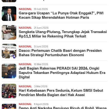
NASIONAL
19 Juli 2026
Gara-gara Ucapan “Lu Punya Otak Enggak?”, PWI
Kecam Sikap Merendahkan Hotman Paris
NASIONAL
21 Juni 2026
Sengketa Utang-Piutang, Terungkap Jejak Transaksi
Rp11,1 Miliar ke Rekening Pihak Terkait
NASIONAL
9 Juni 2026
Dasco: Pertemuan Chatib Basri dengan Presiden
Bahas Strategi Pertumbuhan Ekonomi
NASIONAL
10 Mei 2026
Jadi Bagian Rakernas PERADI SAI 2026, Ongki
Saputra Tekankan Pentingnya Adaptasi Hukum Era
Digital
NASIONAL
3 Mei 2026
Hari Kebebasan Pers Sedunia, Ketum SMSI Sebut
Pendirian Media Bagian dari Hak Asasi
NASIONAL
11 April 2026
Demo Anti Narkoba Berujung Ricuh di Rohil, Warga