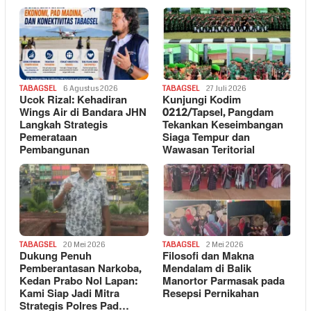
TABAGSEL
6 Agustus 2026
TABAGSEL
27 Juli 2026
Ucok Rizal: Kehadiran
Kunjungi Kodim
Wings Air di Bandara JHN
0212/Tapsel, Pangdam
Langkah Strategis
Tekankan Keseimbangan
Pemerataan
Siaga Tempur dan
Pembangunan
Wawasan Teritorial
TABAGSEL
20 Mei 2026
TABAGSEL
2 Mei 2026
Dukung Penuh
Filosofi dan Makna
Pemberantasan Narkoba,
Mendalam di Balik
Kedan Prabo Nol Lapan:
Manortor Parmasak pada
Kami Siap Jadi Mitra
Resepsi Pernikahan
Strategis Polres Pad…