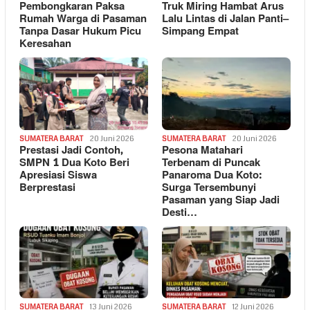
Pembongkaran Paksa
Truk Miring Hambat Arus
Rumah Warga di Pasaman
Lalu Lintas di Jalan Panti–
Tanpa Dasar Hukum Picu
Simpang Empat
Keresahan
SUMATERA BARAT
20 Juni 2026
SUMATERA BARAT
20 Juni 2026
Prestasi Jadi Contoh,
Pesona Matahari
SMPN 1 Dua Koto Beri
Terbenam di Puncak
Apresiasi Siswa
Panaroma Dua Koto:
Berprestasi
Surga Tersembunyi
Pasaman yang Siap Jadi
Desti…
SUMATERA BARAT
13 Juni 2026
SUMATERA BARAT
12 Juni 2026