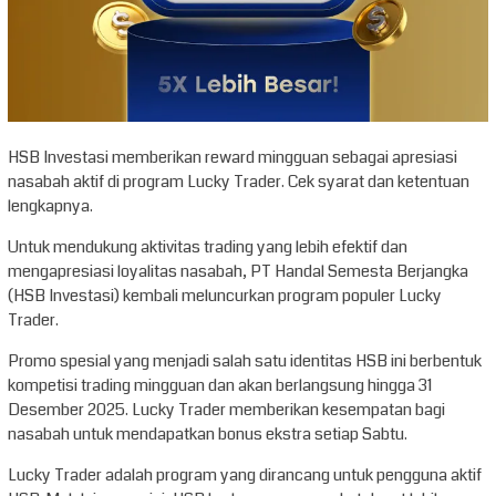
HSB Investasi memberikan reward mingguan sebagai apresiasi
nasabah aktif di program Lucky Trader. Cek syarat dan ketentuan
lengkapnya.
Untuk mendukung aktivitas trading yang lebih efektif dan
mengapresiasi loyalitas nasabah, PT Handal Semesta Berjangka
(HSB Investasi) kembali meluncurkan program populer Lucky
Trader.
Promo spesial yang menjadi salah satu identitas HSB ini berbentuk
kompetisi trading mingguan dan akan berlangsung hingga 31
Desember 2025. Lucky Trader memberikan kesempatan bagi
nasabah untuk mendapatkan bonus ekstra setiap Sabtu.
Lucky Trader adalah program yang dirancang untuk pengguna aktif