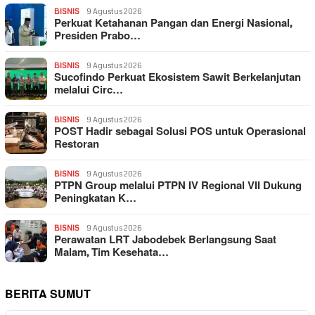
BISNIS
9 Agustus 2026
Perkuat Ketahanan Pangan dan Energi Nasional,
Presiden Prabo…
BISNIS
9 Agustus 2026
Sucofindo Perkuat Ekosistem Sawit Berkelanjutan
melalui Circ…
BISNIS
9 Agustus 2026
POST Hadir sebagai Solusi POS untuk Operasional
Restoran
BISNIS
9 Agustus 2026
PTPN Group melalui PTPN IV Regional VII Dukung
Peningkatan K…
BISNIS
9 Agustus 2026
Perawatan LRT Jabodebek Berlangsung Saat
Malam, Tim Kesehata…
BERITA SUMUT