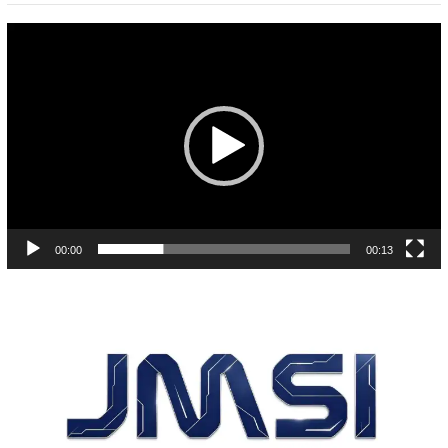
Pemutar
Video
00:00
00:13