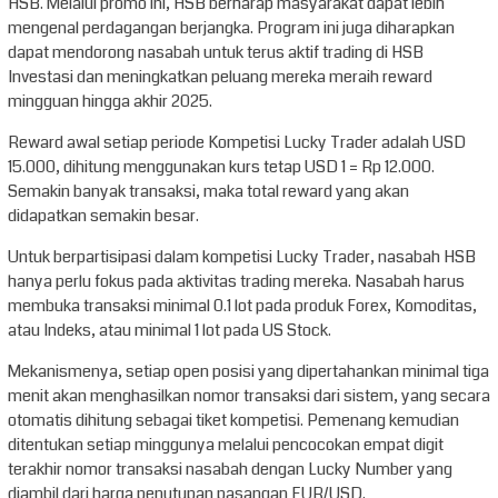
HSB. Melalui promo ini, HSB berharap masyarakat dapat lebih
mengenal perdagangan berjangka. Program ini juga diharapkan
dapat mendorong nasabah untuk terus aktif trading di HSB
Investasi dan meningkatkan peluang mereka meraih reward
mingguan hingga akhir 2025.
Reward awal setiap periode Kompetisi Lucky Trader adalah USD
15.000, dihitung menggunakan kurs tetap USD 1 = Rp 12.000.
Semakin banyak transaksi, maka total reward yang akan
didapatkan semakin besar.
Untuk berpartisipasi dalam kompetisi Lucky Trader, nasabah HSB
hanya perlu fokus pada aktivitas trading mereka. Nasabah harus
membuka transaksi minimal 0.1 lot pada produk Forex, Komoditas,
atau Indeks, atau minimal 1 lot pada US Stock.
Mekanismenya, setiap open posisi yang dipertahankan minimal tiga
menit akan menghasilkan nomor transaksi dari sistem, yang secara
otomatis dihitung sebagai tiket kompetisi. Pemenang kemudian
ditentukan setiap minggunya melalui pencocokan empat digit
terakhir nomor transaksi nasabah dengan Lucky Number yang
diambil dari harga penutupan pasangan EUR/USD.