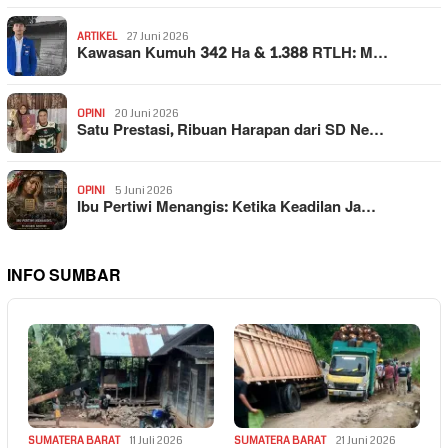
ARTIKEL
27 Juni 2026
Kawasan Kumuh 342 Ha & 1.388 RTLH: M…
OPINI
20 Juni 2026
Satu Prestasi, Ribuan Harapan dari SD Ne…
OPINI
5 Juni 2026
Ibu Pertiwi Menangis: Ketika Keadilan Ja…
INFO SUMBAR
SUMATERA BARAT
11 Juli 2026
SUMATERA BARAT
21 Juni 2026