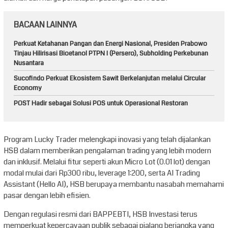
BACAAN LAINNYA
Perkuat Ketahanan Pangan dan Energi Nasional, Presiden Prabowo
Tinjau Hilirisasi Bioetanol PTPN I (Persero), Subholding Perkebunan
Nusantara
Sucofindo Perkuat Ekosistem Sawit Berkelanjutan melalui Circular
Economy
POST Hadir sebagai Solusi POS untuk Operasional Restoran
Program Lucky Trader melengkapi inovasi yang telah dijalankan
HSB dalam memberikan pengalaman trading yang lebih modern
dan inklusif. Melalui fitur seperti akun Micro Lot (0.01 lot) dengan
modal mulai dari Rp300 ribu, leverage 1:200, serta AI Trading
Assistant (Hello AI), HSB berupaya membantu nasabah memahami
pasar dengan lebih efisien.
Dengan regulasi resmi dari BAPPEBTI, HSB Investasi terus
memperkuat kepercayaan publik sebagai pialang berjangka yang