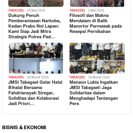
TABAGSEL
20 Mei 2026
TABAGSEL
2 Mei 2026
Dukung Penuh
Filosofi dan Makna
Pemberantasan Narkoba,
Mendalam di Balik
Kedan Prabo Nol Lapan:
Manortor Parmasak pada
Kami Siap Jadi Mitra
Resepsi Pernikahan
Strategis Polres Pad…
TABAGSEL
26 Maret 2026
TABAGSEL
26 Maret 2026
JMSI Tabagsel Gelar Halal
Manaon Lubis Ingatkan
Bihalal Bersama
JMSI Tabagsel: Jaga
Fahdriansyah Siregar,
Solidaritas dalam
Soliditas dan Kolaborasi
Menghadapi Tantangan
Jadi Priori…
Pers
BISNIS & EKONOMI