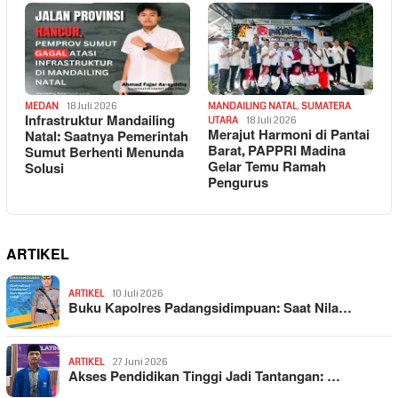
MEDAN
18 Juli 2026
MANDAILING NATAL
,
SUMATERA
Infrastruktur Mandailing
UTARA
18 Juli 2026
Merajut Harmoni di Pantai
Natal: Saatnya Pemerintah
Barat, PAPPRI Madina
Sumut Berhenti Menunda
Gelar Temu Ramah
Solusi
Pengurus
ARTIKEL
ARTIKEL
10 Juli 2026
Buku Kapolres Padangsidimpuan: Saat Nila…
ARTIKEL
27 Juni 2026
Akses Pendidikan Tinggi Jadi Tantangan: …