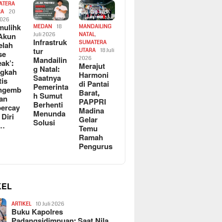
ATERA
RA
20
2026
ulihk
MEDAN
18
MANDAILING
Akun
Juli 2026
NATAL
,
Infrastruk
SUMATERA
elah
tur
UTARA
18 Juli
se
Mandailin
2026
eak’:
Merajut
g Natal:
ngkah
Harmoni
Saatnya
tis
di Pantai
Pemerinta
ngemb
Barat,
h Sumut
kan
PAPPRI
Berhenti
ercay
Madina
Menunda
 Diri
Gelar
Solusi
l…
Temu
Ramah
Pengurus
KEL
ARTIKEL
10 Juli 2026
Buku Kapolres
Padangsidimpuan: Saat Nila…