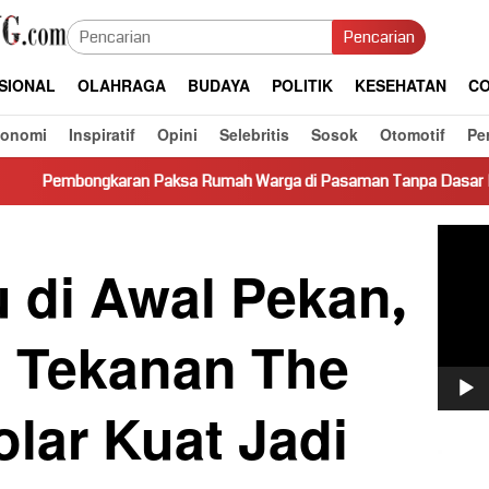
Pencarian
SIONAL
OLAHRAGA
BUDAYA
POLITIK
KESEHATAN
CO
konomi
Inspiratif
Opini
Selebritis
Sosok
Otomotif
Pe
n Paksa Rumah Warga di Pasaman Tanpa Dasar Hukum Picu Keres
Pemut
Video
 di Awal Pekan,
 Tekanan The
lar Kuat Jadi