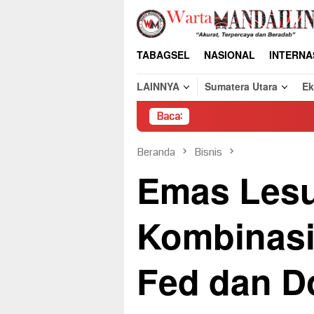
Loncat
ke
konten
TABAGSEL
NASIONAL
INTERNA
LAINNYA
Sumatera Utara
E
Baca:
Pembongkara
Beranda
Bisnis
Emas Lesu
Kombinasi
Fed dan Do