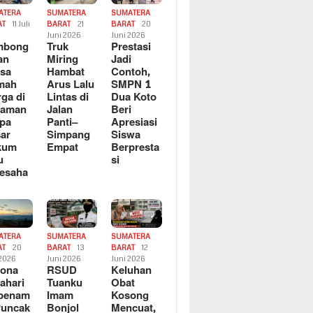
ATERA
SUMATERA
SUMATERA
AT
11 Juli
BARAT
21
BARAT
20
6
Juni 2026
Juni 2026
mbong
Truk
Prestasi
an
Miring
Jadi
sa
Hambat
Contoh,
mah
Arus Lalu
SMPN 1
ga di
Lintas di
Dua Koto
saman
Jalan
Beri
pa
Panti–
Apresiasi
ar
Simpang
Siswa
kum
Empat
Berpresta
u
si
esaha
ATERA
SUMATERA
SUMATERA
AT
20
BARAT
13
BARAT
12
 2026
Juni 2026
Juni 2026
sona
RSUD
Keluhan
ahari
Tuanku
Obat
rbenam
Imam
Kosong
Puncak
Bonjol
Mencuat,