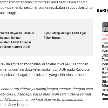
, sempat memangkas permintaan aset safe haven seperti
ti-hati menilai sejauh mana kesepakatan ini dapat bertahan
BERI
sih tinggi.
nnectX Rayakan Setahun
Tips Belanja dengan QRIS Agar
SUM
rjalanan Bangun
Tidak Boros
UTA
osistem Lewat Founder
Agus
Rak
n Builder Summit 2026
Per
JM
Tab
Pem
k dalam fase konsolidasi di sekitar level $4.000 dengan
h T
kini menunggu rilis data ketenagakerjaan ADP pada Rabu dan
Har
ir pekan sebagai petunjuk arah yang lebih jelas terhadap
Med
Sib
Mit
an cenderung sideways dalam jangka pendek, dengan area
Str
Pe
26–$4.060 sebagai batas atas. Arah selanjutnya sangat
un
mi AS mampu memperkuat atau justru melemahkan
 tutup Andy Nugraha.