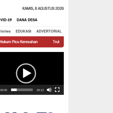
KAMIS, 6 AGUSTUS 2026
VID-19
DANA DESA
ristiwa
EDUKASI
ADVERTORIAL
ahan
Truk Miring Hambat Arus Lalu Lintas di Jalan Panti–Sim
ar
00:00
00:13