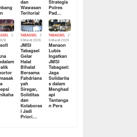
dan
Strategis
mbang
Wawasan
Polres
an
Teritorial
Pad…
AGSEL
2
TABAGSEL
2
TABAGSEL
2
2026
6 Maret 2026
6 Maret 2026
osofi
JMSI
Manaon
n
Tabagsel
Lubis
kna
Gelar
Ingatkan
ndalam
Halal
JMSI
Balik
Bihalal
Tabagsel:
ortor
Bersama
Jaga
rmasak
Fahdrians
Solidarita
a
yah
s dalam
epsi
Siregar,
Menghad
nikaha
Soliditas
api
dan
Tantanga
Kolaboras
n Pers
i Jadi
Priori…