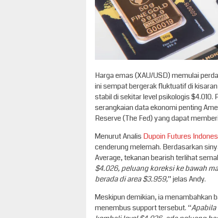
Harga emas (XAU/USD) memulai perdaga
ini sempat bergerak fluktuatif di kisa
stabil di sekitar level psikologis $4.0
serangkaian data ekonomi penting Ameri
Reserve (The Fed) yang dapat memberik
Menurut Analis
Dupoin Futures Indones
cenderung melemah. Berdasarkan sinyal 
Average, tekanan bearish terlihat semak
$4.026, peluang koreksi ke bawah masi
berada di area $3.959,
” jelas Andy.
Meskipun demikian, ia menambahkan bah
menembus support tersebut. “
Apabila