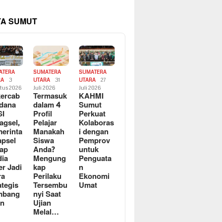
TA SUMUT
ATERA
SUMATERA
SUMATERA
RA
3
UTARA
31
UTARA
27
tus 2026
Juli 2026
Juli 2026
ercab
Termasuk
KAHMI
dana
dalam 4
Sumut
SI
Profil
Perkuat
agsel,
Pelajar
Kolaboras
erinta
Manakah
i dengan
apsel
Siswa
Pemprov
ap
Anda?
untuk
ia
Mengung
Penguata
er Jadi
kap
n
ra
Perilaku
Ekonomi
ategis
Tersembu
Umat
mbang
nyi Saat
an
Ujian
Melal…