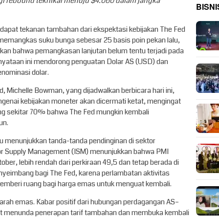
agi rebound teknikal menuju $4.060 dalam jangka
BISNI
dapat tekanan tambahan dari ekspektasi kebijakan The Fed
memangkas suku bunga sebesar 25 basis poin pekan lalu,
an bahwa pemangkasan lanjutan belum tentu terjadi pada
ataan ini mendorong penguatan Dolar AS (USD) dan
nominasi dolar.
ed, Michelle Bowman, yang dijadwalkan berbicara hari ini,
ngenai kebijakan moneter akan dicermati ketat, mengingat
ang sekitar 70% bahwa The Fed mungkin kembali
un.
aru menunjukkan tanda-tanda pendinginan di sektor
e for Supply Management (ISM) menunjukkan bahwa PMI
ber, lebih rendah dari perkiraan 49,5 dan tetap berada di
penyeimbang bagi The Fed, karena perlambatan aktivitas
memberi ruang bagi harga emas untuk menguat kembali.
arah emas. Kabar positif dari hubungan perdagangan AS–
kat menunda penerapan tarif tambahan dan membuka kembali