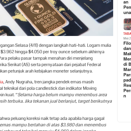
an
Pe
un
TAB
Mei 
Fil
ngan Selasa (4/11) dengan langkah hati-hati. Logam mulia
da
ran $3.962 hingga $4.050 per troy ounce sebelum akhirnya
Ma
10. Para pelaku pasar tampak menahan diri menjelang
Me
di 
ka Serikat (AS) serta pernyataan dari pejabat Federal
Man
an petunjuk arah kebijakan moneter selanjutnya.
Pa
pad
ia
, Andy Nugraha, tren jangka pendek emas masih
Res
teknikal dari pola candlestick dan indikator Moving
Per
in kuat. “
Selama harga belum mampu menembus area
n
h terbuka. Jika tekanan jual berlanjut, target berikutnya
wa peluang koreksi naik tetap ada apabila harga gagal
 emas mampu bertahan di atas $3.980 dan menembus