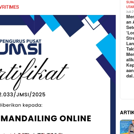
SUM
VRITIMES
UTA
Juli 
Mem
an 
Set
‘Lo
Str
La
Tak
Me
ali
Kep
aan
da
ARTI