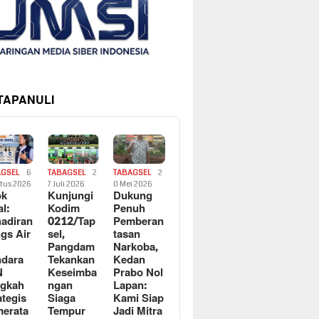
 TAPANULI
AGSEL
6
TABAGSEL
2
TABAGSEL
2
tus 2026
7 Juli 2026
0 Mei 2026
ok
Kunjungi
Dukung
al:
Kodim
Penuh
adiran
0212/Tap
Pemberan
gs Air
sel,
tasan
Pangdam
Narkoba,
dara
Tekankan
Kedan
N
Keseimba
Prabo Nol
ngkah
ngan
Lapan:
ategis
Siaga
Kami Siap
erata
Tempur
Jadi Mitra