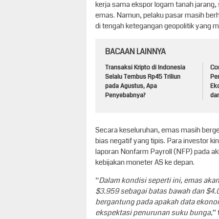
kerja sama ekspor logam tanah jarang
emas. Namun, pelaku pasar masih berha
di tengah ketegangan geopolitik yang ma
BACAAN LAINNYA
Transaksi Kripto di Indonesia
Co
Selalu Tembus Rp45 Triliun
Pe
pada Agustus, Apa
Ek
Penyebabnya?
da
Secara keseluruhan, emas masih bergera
bias negatif yang tipis. Para investor 
laporan Nonfarm Payroll (NFP) pada akh
kebijakan moneter AS ke depan.
“
Dalam kondisi seperti ini, emas ak
$3.959 sebagai batas bawah dan $4.0
bergantung pada apakah data ekono
ekspektasi penurunan suku bunga,
”