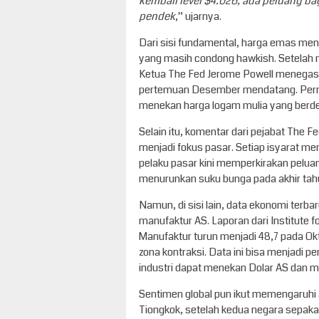
kembali level $4.026, ada peluang b
pendek
,” ujarnya.
Dari sisi fundamental, harga emas men
yang masih condong hawkish. Setelah 
Ketua The Fed Jerome Powell menegask
pertemuan Desember mendatang. Perny
menekan harga logam mulia yang berde
Selain itu, komentar dari pejabat The F
menjadi fokus pasar. Setiap isyarat me
pelaku pasar kini memperkirakan pelu
menurunkan suku bunga pada akhir tah
Namun, di sisi lain, data ekonomi terb
manufaktur AS. Laporan dari Institut
Manufaktur turun menjadi 48,7 pada Okto
zona kontraksi. Data ini bisa menjadi 
industri dapat menekan Dolar AS dan 
Sentimen global pun ikut memengaruhi 
Tiongkok, setelah kedua negara sepa