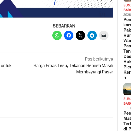
SUM
BAR
202
Pe
kar
SEBARKAN
Pak
Ru
War
Pa
Tan
Das
Pos berikutnya
Hu
 untuk
Harga Emas Lesu, Tekanan Bearish Masih
Pic
Ker
Membayangi Pasar
n
SUM
BAR
Juni
Pe
Mat
Te
di 