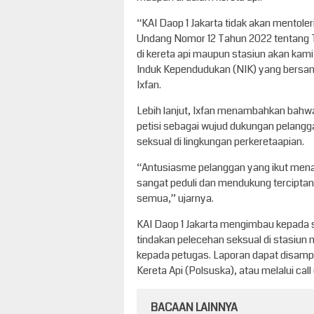
“KAI Daop 1 Jakarta tidak akan mentole
Undang Nomor 12 Tahun 2022 tentang T
di kereta api maupun stasiun akan kam
Induk Kependudukan (NIK) yang bersang
Ixfan.
Lebih lanjut, Ixfan menambahkan bahwa 
petisi sebagai wujud dukungan pelang
seksual di lingkungan perkeretaapian.
“Antusiasme pelanggan yang ikut mena
sangat peduli dan mendukung tercipta
semua,” ujarnya.
KAI Daop 1 Jakarta mengimbau kepada 
tindakan pelecehan seksual di stasiun
kepada petugas. Laporan dapat disampa
Kereta Api (Polsuska), atau melalui call c
BACAAN LAINNYA