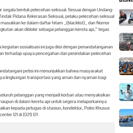
BISNI
rir segala bentuk pelecehan seksual. Sesuai dengan Undang-
indak Pidana Kekerasan Seksual, pelaku pelecehan seksual
i masukkan ke dalam daftar hitam _(blacklist)_ dan Nomor
kutan akan diblokir sebagai pelanggan kereta api,” tegas
kegiatan sosialisasi ini juga diisi dengan penandatanganan
gan terhadap upaya pencegahan dan penindakan pelecehan
ndatangani petisi ini menunjukkan bahwa masyarakat
nya lingkungan transportasi yang aman dan nyaman bagi
seluruh pelanggan yang menjadi korban atau menyaksikan
 maupun di dalam kereta api untuk segera melaporkannya
ikan kepada petugas di stasiun, kondektur, Polisi Khusus
enter 121 di (021) 121.