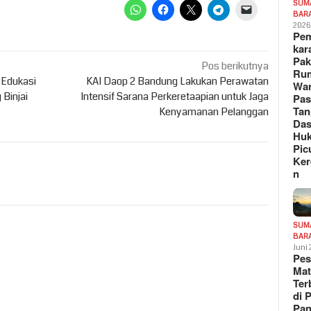
SUM
BAR
202
Pe
kar
Pak
Pos berikutnya
Ru
 Edukasi
KAI Daop 2 Bandung Lakukan Perawatan
War
 Binjai
Intensif Sarana Perkeretaapian untuk Jaga
Pa
Tan
Kenyamanan Pelanggan
Das
Hu
Pic
Ker
n
SUM
BAR
Juni
Pe
Mat
Te
di 
Pa