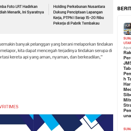
mba Foto LRT Hadirkan
Holding Perkebunan Nusantara
BERI
iah Menarik, Ini Syaratnya
Dukung Penciptaan Lapangan
Kerja, PTPN I Serap 15–20 Ribu
Pekerja di Pabrik Tembakau
SUM
i, semakin banyak pelanggan yang berani melaporkan tindakan
UTA
Agus
melapor, kita dapat mencegah terjadinya tindakan serupa di
Rak
tasi kereta api yang aman, nyaman, dan berkeadilan,”
Per
JM
Tab
Pem
h T
Har
Med
Sib
Mit
Str
VRITIMES
Pe
un
SUM