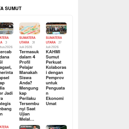
TA SUMUT
ATERA
SUMATERA
SUMATERA
RA
3
UTARA
31
UTARA
27
tus 2026
Juli 2026
Juli 2026
ercab
Termasuk
KAHMI
dana
dalam 4
Sumut
SI
Profil
Perkuat
agsel,
Pelajar
Kolaboras
erinta
Manakah
i dengan
apsel
Siswa
Pemprov
ap
Anda?
untuk
ia
Mengung
Penguata
er Jadi
kap
n
ra
Perilaku
Ekonomi
ategis
Tersembu
Umat
mbang
nyi Saat
an
Ujian
Melal…
ATERA