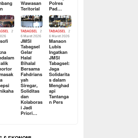
mbang
Wawasan
Polres
an
Teritorial
Pad…
AGSEL
2
TABAGSEL
2
TABAGSEL
2
2026
6 Maret 2026
6 Maret 2026
osofi
JMSI
Manaon
n
Tabagsel
Lubis
kna
Gelar
Ingatkan
ndalam
Halal
JMSI
Balik
Bihalal
Tabagsel:
ortor
Bersama
Jaga
rmasak
Fahdrians
Solidarita
a
yah
s dalam
epsi
Siregar,
Menghad
nikaha
Soliditas
api
dan
Tantanga
Kolaboras
n Pers
i Jadi
Priori…