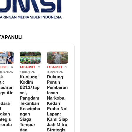
 TAPANULI
AGSEL
6
TABAGSEL
2
TABAGSEL
2
tus 2026
7 Juli 2026
0 Mei 2026
ok
Kunjungi
Dukung
al:
Kodim
Penuh
adiran
0212/Tap
Pemberan
gs Air
sel,
tasan
Pangdam
Narkoba,
dara
Tekankan
Kedan
N
Keseimba
Prabo Nol
ngkah
ngan
Lapan:
ategis
Siaga
Kami Siap
erata
Tempur
Jadi Mitra
dan
Strategis