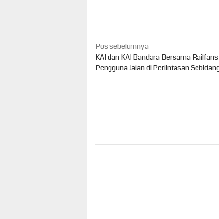
Navigasi
Pos sebelumnya
pos
KAI dan KAI Bandara Bersama Railfans
Pengguna Jalan di Perlintasan Sebidang