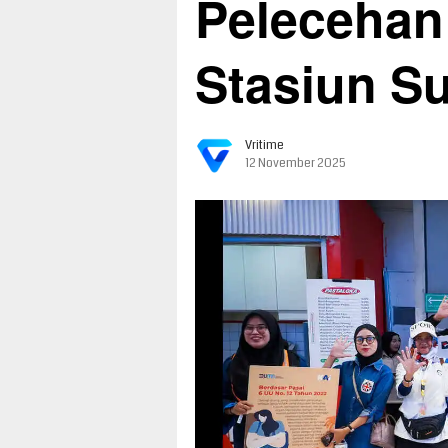
Pelecehan
Stasiun S
Vritime
12 November 2025