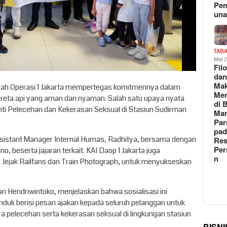
Pe
un
TAB
Mei 
Fil
da
Ma
erah Operasi 1 Jakarta mempertegas komitmennya dalam
Me
ereta api yang aman dan nyaman. Salah satu upaya nyata
di 
nti Pelecehan dan Kekerasan Seksual di Stasiun Sudirman
Man
Pa
pad
 Assistant Manager Internal Humas, Radhitya, bersama dengan
Res
Per
, beserta jajaran terkait. KAI Daop 1 Jakarta juga
n
 Jejak Railfans dan Train Photograph, untuk menyukseskan
n Hendriwintoko, menjelaskan bahwa sosialisasi ini
uk berisi pesan ajakan kepada seluruh pelanggan untuk
a pelecehan serta kekerasan seksual di lingkungan stasiun