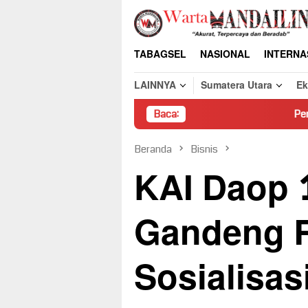
Loncat
ke
konten
TABAGSEL
NASIONAL
INTERNA
LAINNYA
Sumatera Utara
E
Baca:
Pembongkaran Paksa R
Beranda
Bisnis
KAI Daop 
Gandeng R
Sosialisas