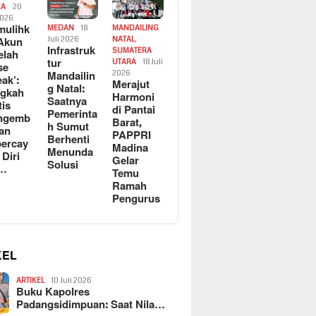
RA
20
2026
ulihk
MEDAN
18
MANDAILING
Akun
Juli 2026
NATAL
,
Infrastruk
SUMATERA
elah
tur
UTARA
18 Juli
se
Mandailin
2026
eak’:
Merajut
g Natal:
ngkah
Harmoni
Saatnya
tis
di Pantai
Pemerinta
ngemb
Barat,
h Sumut
kan
PAPPRI
Berhenti
ercay
Madina
Menunda
 Diri
Gelar
Solusi
l…
Temu
Ramah
Pengurus
KEL
ARTIKEL
10 Juli 2026
Buku Kapolres
Padangsidimpuan: Saat Nila…