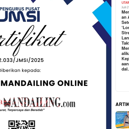
UTA
Juli 
Mem
an 
Set
‘Lo
Str
La
Tak
Me
ali
Kep
aan
da
ARTI