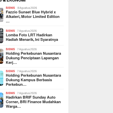
S & EKONOMI
BISNIS
8 Agustus 2026
Fazzio Sunset Blue Hybrid x
Alkateri, Motor Limited Edition
…
BISNIS
7 Agustus 2026
Lomba Foto LRT Hadirkan
Hadiah Menarik, Ini Syaratnya
BISNIS
7 Agustus 2026
Holding Perkebunan Nusantara
Dukung Penciptaan Lapangan
Kerj…
BISNIS
7 Agustus 2026
Holding Perkebunan Nusantara
Dukung Kampus Berbasis
Perkebun…
BISNIS
7 Agustus 2026
Hadirkan BRIF Sunday Auto
Corner, BRI Finance Mudahkan
Warga…