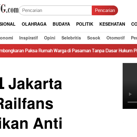
Pencarian
SIONAL
OLAHRAGA
BUDAYA
POLITIK
KESEHATAN
CO
konomi
Inspiratif
Opini
Selebritis
Sosok
Otomotif
Pe
umah Warga di Pasaman Tanpa Dasar Hukum Picu Keresahan
1 Jakarta
ailfans
ikan Anti