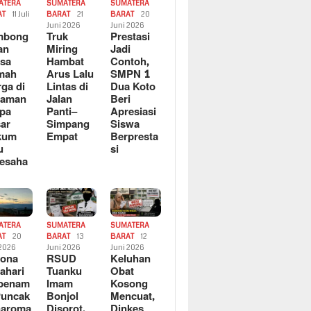
ATERA
SUMATERA
SUMATERA
AT
11 Juli
BARAT
21
BARAT
20
6
Juni 2026
Juni 2026
mbong
Truk
Prestasi
an
Miring
Jadi
sa
Hambat
Contoh,
mah
Arus Lalu
SMPN 1
ga di
Lintas di
Dua Koto
saman
Jalan
Beri
pa
Panti–
Apresiasi
ar
Simpang
Siswa
kum
Empat
Berpresta
u
si
esaha
ATERA
SUMATERA
SUMATERA
AT
20
BARAT
13
BARAT
12
 2026
Juni 2026
Juni 2026
sona
RSUD
Keluhan
ahari
Tuanku
Obat
rbenam
Imam
Kosong
Puncak
Bonjol
Mencuat,
naroma
Disorot,
Dinkes