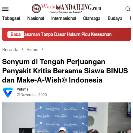
Loncat
Menu
ke
Mobile
konten
Tabagsel
Nasional
Internasional
Olahraga
Budaya
Po
man Tanpa Dasar Hukum Picu Keresahan
Baca:
Truk Miring Hamba
Beranda
Bisnis
Senyum di Tengah Perjuangan
Penyakit Kritis Bersama Siswa BINUS
dan Make-A-Wish® Indonesia
Vritime
21 November 2025