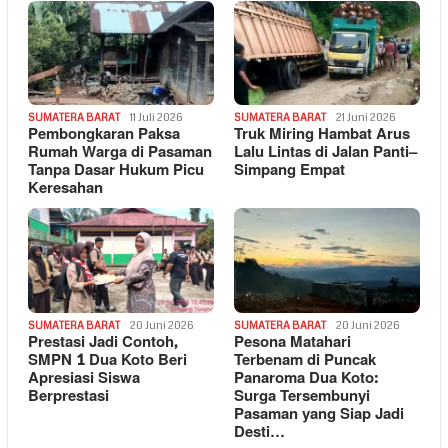
SUMATERA BARAT
11 Juli 2026
SUMATERA BARAT
21 Juni 2026
Pembongkaran Paksa
Truk Miring Hambat Arus
Rumah Warga di Pasaman
Lalu Lintas di Jalan Panti–
Tanpa Dasar Hukum Picu
Simpang Empat
Keresahan
SUMATERA BARAT
20 Juni 2026
SUMATERA BARAT
20 Juni 2026
Prestasi Jadi Contoh,
Pesona Matahari
SMPN 1 Dua Koto Beri
Terbenam di Puncak
Apresiasi Siswa
Panaroma Dua Koto:
Berprestasi
Surga Tersembunyi
Pasaman yang Siap Jadi
Desti…