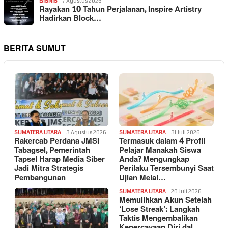
BISNIS
7 Agustus 2026
Rayakan 10 Tahun Perjalanan, Inspire Artistry
Hadirkan Block…
BERITA SUMUT
SUMATERA UTARA
3 Agustus 2026
SUMATERA UTARA
31 Juli 2026
Rakercab Perdana JMSI
Termasuk dalam 4 Profil
Tabagsel, Pemerintah
Pelajar Manakah Siswa
Tapsel Harap Media Siber
Anda? Mengungkap
Jadi Mitra Strategis
Perilaku Tersembunyi Saat
Pembangunan
Ujian Melal…
SUMATERA UTARA
20 Juli 2026
Memulihkan Akun Setelah
‘Lose Streak’: Langkah
Taktis Mengembalikan
Kepercayaan Diri dal…