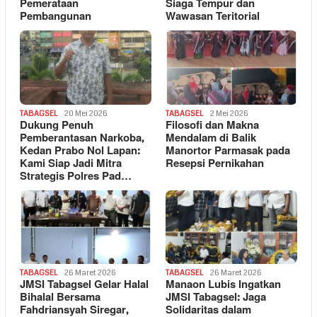
Pemerataan
Siaga Tempur dan
Pembangunan
Wawasan Teritorial
TABAGSEL
20 Mei 2026
TABAGSEL
2 Mei 2026
Dukung Penuh
Filosofi dan Makna
Pemberantasan Narkoba,
Mendalam di Balik
Kedan Prabo Nol Lapan:
Manortor Parmasak pada
Kami Siap Jadi Mitra
Resepsi Pernikahan
Strategis Polres Pad…
TABAGSEL
26 Maret 2026
TABAGSEL
26 Maret 2026
JMSI Tabagsel Gelar Halal
Manaon Lubis Ingatkan
Bihalal Bersama
JMSI Tabagsel: Jaga
Fahdriansyah Siregar,
Solidaritas dalam