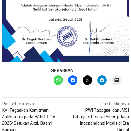
SEBARKAN
Navigasi
Pos sebelumnya
Pos berikutnya
pos
KAI Tegaskan Komitmen
PWI Tabagsel dan JMSI
Antikorupsi pada HAKORDIA
Tabagsel Pererat Sinergi: Jaga
2025: Satukan Aksi, Basmi
Independensi Media di Era
Korupsi
Digital