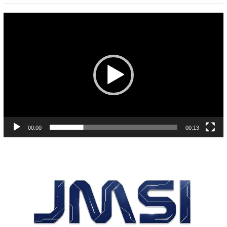
Pemutar
Video
00:00
00:13