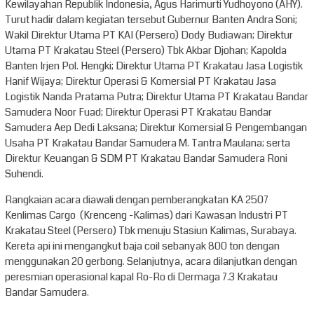
Kewilayahan Republik Indonesia, Agus Harimurti Yudhoyono (AHY).
Turut hadir dalam kegiatan tersebut Gubernur Banten Andra Soni;
Wakil Direktur Utama PT KAI (Persero) Dody Budiawan; Direktur
Utama PT Krakatau Steel (Persero) Tbk Akbar Djohan; Kapolda
Banten Irjen Pol. Hengki; Direktur Utama PT Krakatau Jasa Logistik
Hanif Wijaya; Direktur Operasi & Komersial PT Krakatau Jasa
Logistik Nanda Pratama Putra; Direktur Utama PT Krakatau Bandar
Samudera Noor Fuad; Direktur Operasi PT Krakatau Bandar
Samudera Aep Dedi Laksana; Direktur Komersial & Pengembangan
Usaha PT Krakatau Bandar Samudera M. Tantra Maulana; serta
Direktur Keuangan & SDM PT Krakatau Bandar Samudera Roni
Suhendi.
Rangkaian acara diawali dengan pemberangkatan KA 2507
Kenlimas Cargo (Krenceng -Kalimas) dari Kawasan Industri PT
Krakatau Steel (Persero) Tbk menuju Stasiun Kalimas, Surabaya.
Kereta api ini mengangkut baja coil sebanyak 800 ton dengan
menggunakan 20 gerbong. Selanjutnya, acara dilanjutkan dengan
peresmian operasional kapal Ro-Ro di Dermaga 7.3 Krakatau
Bandar Samudera.