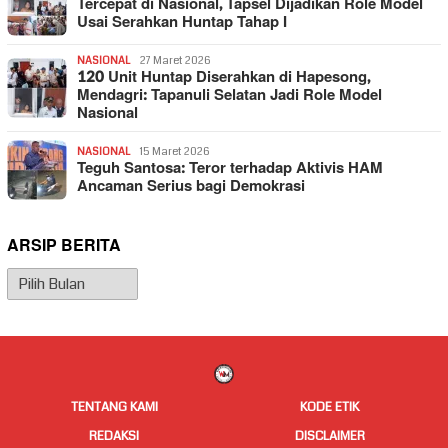
Tercepat di Nasional, Tapsel Dijadikan Role Model
Usai Serahkan Huntap Tahap I
NASIONAL
27 Maret 2026
120 Unit Huntap Diserahkan di Hapesong,
Mendagri: Tapanuli Selatan Jadi Role Model
Nasional
NASIONAL
15 Maret 2026
Teguh Santosa: Teror terhadap Aktivis HAM
Ancaman Serius bagi Demokrasi
ARSIP BERITA
Arsip
Berita
TENTANG KAMI
KODE ETIK
REDAKSI
DISCLAIMER