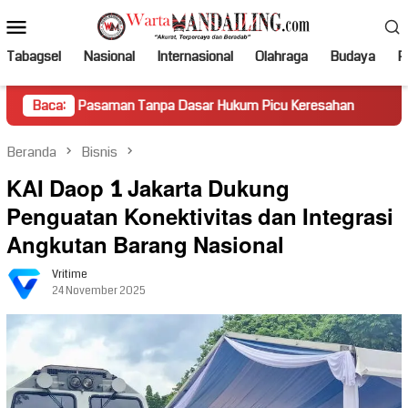
Loncat
Menu
ke
Mobile
konten
Tabagsel
Nasional
Internasional
Olahraga
Budaya
Po
asaman Tanpa Dasar Hukum Picu Keresahan
Baca:
Truk Miring Ha
Beranda
Bisnis
KAI Daop 1 Jakarta Dukung
Penguatan Konektivitas dan Integrasi
Angkutan Barang Nasional
Vritime
24 November 2025