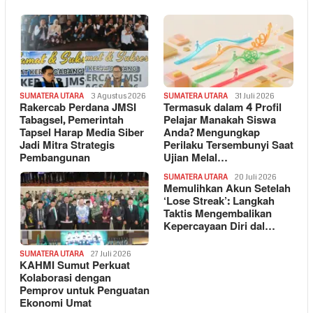
SUMATERA UTARA
3 Agustus 2026
SUMATERA UTARA
31 Juli 2026
Rakercab Perdana JMSI
Termasuk dalam 4 Profil
Tabagsel, Pemerintah
Pelajar Manakah Siswa
Tapsel Harap Media Siber
Anda? Mengungkap
Jadi Mitra Strategis
Perilaku Tersembunyi Saat
Pembangunan
Ujian Melal…
SUMATERA UTARA
20 Juli 2026
Memulihkan Akun Setelah
‘Lose Streak’: Langkah
Taktis Mengembalikan
Kepercayaan Diri dal…
SUMATERA UTARA
27 Juli 2026
KAHMI Sumut Perkuat
Kolaborasi dengan
Pemprov untuk Penguatan
Ekonomi Umat