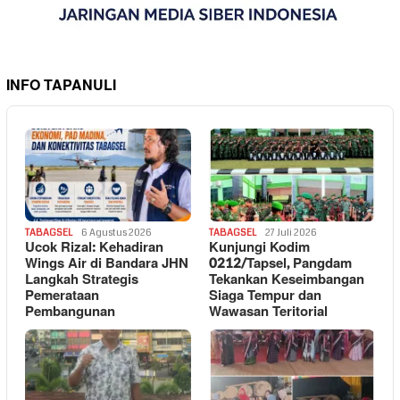
INFO TAPANULI
TABAGSEL
6 Agustus 2026
TABAGSEL
27 Juli 2026
Ucok Rizal: Kehadiran
Kunjungi Kodim
Wings Air di Bandara JHN
0212/Tapsel, Pangdam
Langkah Strategis
Tekankan Keseimbangan
Pemerataan
Siaga Tempur dan
Pembangunan
Wawasan Teritorial