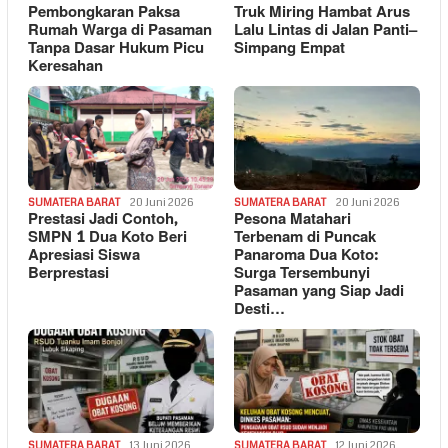
Pembongkaran Paksa
Truk Miring Hambat Arus
Rumah Warga di Pasaman
Lalu Lintas di Jalan Panti–
Tanpa Dasar Hukum Picu
Simpang Empat
Keresahan
SUMATERA BARAT
20 Juni 2026
SUMATERA BARAT
20 Juni 2026
Prestasi Jadi Contoh,
Pesona Matahari
SMPN 1 Dua Koto Beri
Terbenam di Puncak
Apresiasi Siswa
Panaroma Dua Koto:
Berprestasi
Surga Tersembunyi
Pasaman yang Siap Jadi
Desti…
SUMATERA BARAT
13 Juni 2026
SUMATERA BARAT
12 Juni 2026