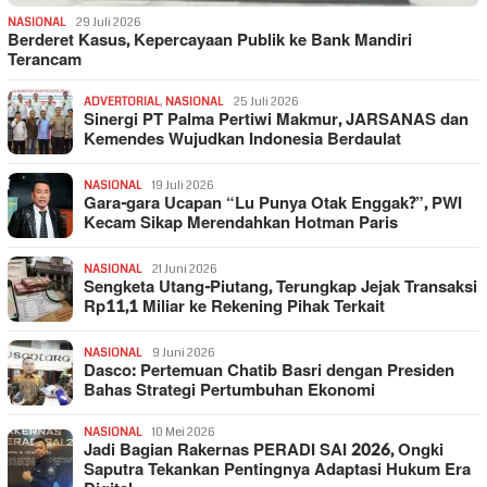
NASIONAL
29 Juli 2026
Berderet Kasus, Kepercayaan Publik ke Bank Mandiri
Terancam
ADVERTORIAL
,
NASIONAL
25 Juli 2026
Sinergi PT Palma Pertiwi Makmur, JARSANAS dan
Kemendes Wujudkan Indonesia Berdaulat
NASIONAL
19 Juli 2026
Gara-gara Ucapan “Lu Punya Otak Enggak?”, PWI
Kecam Sikap Merendahkan Hotman Paris
NASIONAL
21 Juni 2026
Sengketa Utang-Piutang, Terungkap Jejak Transaksi
Rp11,1 Miliar ke Rekening Pihak Terkait
NASIONAL
9 Juni 2026
Dasco: Pertemuan Chatib Basri dengan Presiden
Bahas Strategi Pertumbuhan Ekonomi
NASIONAL
10 Mei 2026
Jadi Bagian Rakernas PERADI SAI 2026, Ongki
Saputra Tekankan Pentingnya Adaptasi Hukum Era