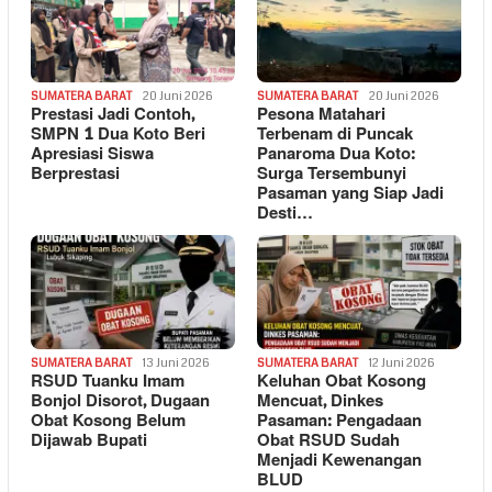
SUMATERA BARAT
20 Juni 2026
SUMATERA BARAT
20 Juni 2026
Prestasi Jadi Contoh,
Pesona Matahari
SMPN 1 Dua Koto Beri
Terbenam di Puncak
Apresiasi Siswa
Panaroma Dua Koto:
Berprestasi
Surga Tersembunyi
Pasaman yang Siap Jadi
Desti…
SUMATERA BARAT
13 Juni 2026
SUMATERA BARAT
12 Juni 2026
RSUD Tuanku Imam
Keluhan Obat Kosong
Bonjol Disorot, Dugaan
Mencuat, Dinkes
Obat Kosong Belum
Pasaman: Pengadaan
Dijawab Bupati
Obat RSUD Sudah
Menjadi Kewenangan
BLUD