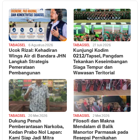
TABAGSEL
6 Agustus 2026
TABAGSEL
27 Juli 2026
Ucok Rizal: Kehadiran
Kunjungi Kodim
Wings Air di Bandara JHN
0212/Tapsel, Pangdam
Langkah Strategis
Tekankan Keseimbangan
Pemerataan
Siaga Tempur dan
Pembangunan
Wawasan Teritorial
TABAGSEL
20 Mei 2026
TABAGSEL
2 Mei 2026
Dukung Penuh
Filosofi dan Makna
Pemberantasan Narkoba,
Mendalam di Balik
Kedan Prabo Nol Lapan:
Manortor Parmasak pada
Kami Siap Jadi Mitra
Resepsi Pernikahan