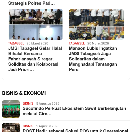
Strategis Polres Pad…
TABAGSEL
26 Maret 2026
TABAGSEL
26 Maret 2026
JMSI Tabagsel Gelar Halal
Manaon Lubis Ingatkan
Bihalal Bersama
JMSI Tabagsel: Jaga
Fahdriansyah Siregar,
Solidaritas dalam
Soliditas dan Kolaborasi
Menghadapi Tantangan
Jadi Priori…
Pers
BISNIS & EKONOMI
BISNIS
9 Agustus 2026
Sucofindo Perkuat Ekosistem Sawit Berkelanjutan
melalui Circ…
BISNIS
9 Agustus 2026
POST Hadir sebagai Solusi POS untuk Operasional