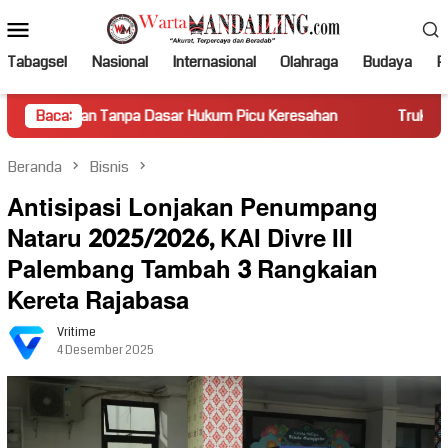
Loncat
Menu
ke
Mobile
konten
Tabagsel
Nasional
Internasional
Olahraga
Budaya
Po
Tanpa Dasar Hukum Picu Keresahan
Baca:
Truk Miring Hambat Ar
Beranda
Bisnis
Antisipasi Lonjakan Penumpang
Nataru 2025/2026, KAI Divre III
Palembang Tambah 3 Rangkaian
Kereta Rajabasa
Vritime
4 Desember 2025