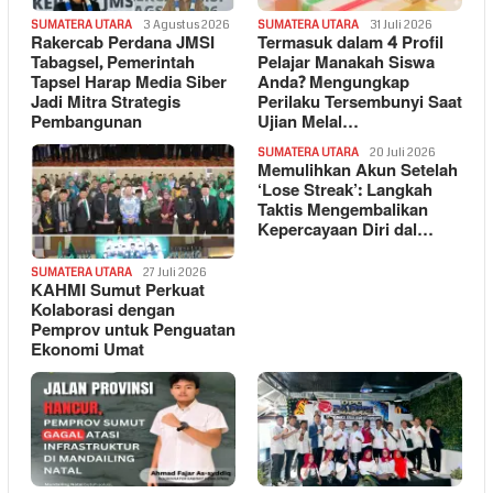
SUMATERA UTARA
3 Agustus 2026
SUMATERA UTARA
31 Juli 2026
Rakercab Perdana JMSI
Termasuk dalam 4 Profil
Tabagsel, Pemerintah
Pelajar Manakah Siswa
Tapsel Harap Media Siber
Anda? Mengungkap
Jadi Mitra Strategis
Perilaku Tersembunyi Saat
Pembangunan
Ujian Melal…
SUMATERA UTARA
20 Juli 2026
Memulihkan Akun Setelah
‘Lose Streak’: Langkah
Taktis Mengembalikan
Kepercayaan Diri dal…
SUMATERA UTARA
27 Juli 2026
KAHMI Sumut Perkuat
Kolaborasi dengan
Pemprov untuk Penguatan
Ekonomi Umat