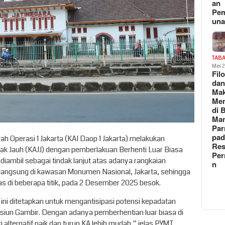
an
Pe
un
TAB
Mei 
Fil
da
Ma
Me
di 
Man
Pa
pad
ah Operasi 1 Jakarta (KAI Daop 1 Jakarta) melakukan
Res
rak Jauh (KAJJ) dengan pemberlakuan Berhenti Luar Biasa
Per
i diambil sebagai tindak lanjut atas adanya rangkaian
n
rlangsung di kawasan Monumen Nasional, Jakarta, sehingga
tas di beberapa titik, pada 2 Desember 2025 besok.
ini ditetapkan untuk mengantisipasi potensi kepadatan
tasiun Gambir. Dengan adanya pemberhentian luar biasa di
 alternatif naik dan turun KA lebih mudah,” jelas PYMT