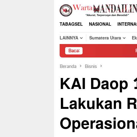
Loncat
ke
konten
TABAGSEL
NASIONAL
INTERNA
LAINNYA
Sumatera Utara
E
Baca:
Pembongkaran Paksa
Beranda
Bisnis
KAI Daop 
Lakukan R
Operasion