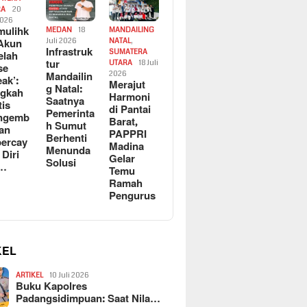
RA
20
2026
ulihk
MEDAN
18
MANDAILING
Akun
Juli 2026
NATAL
,
Infrastruk
SUMATERA
elah
tur
UTARA
18 Juli
se
Mandailin
2026
eak’:
Merajut
g Natal:
ngkah
Harmoni
Saatnya
tis
di Pantai
Pemerinta
ngemb
Barat,
h Sumut
kan
PAPPRI
Berhenti
ercay
Madina
Menunda
 Diri
Gelar
Solusi
l…
Temu
Ramah
Pengurus
KEL
ARTIKEL
10 Juli 2026
Buku Kapolres
Padangsidimpuan: Saat Nila…