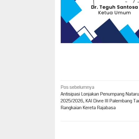
Navigasi
Pos sebelumnya
pos
Antisipasi Lonjakan Penumpang Natar
2025/2026, KAI Divre III Palembang T
Rangkaian Kereta Rajabasa