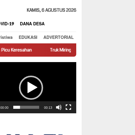
KAMIS, 6 AGUSTUS 2026
VID-19
DANA DESA
ristiwa
EDUKASI
ADVERTORIAL
Truk Miring Hambat Arus Lalu Lintas di Jalan Panti–Simpang Em
ar
00:00
00:13