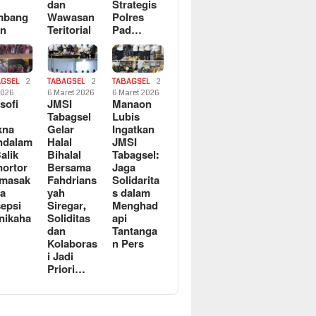
dan
Strategis
mbang
Wawasan
Polres
an
Teritorial
Pad…
AGSEL
2
TABAGSEL
2
TABAGSEL
2
2026
6 Maret 2026
6 Maret 2026
osofi
JMSI
Manaon
n
Tabagsel
Lubis
kna
Gelar
Ingatkan
ndalam
Halal
JMSI
Balik
Bihalal
Tabagsel:
ortor
Bersama
Jaga
rmasak
Fahdrians
Solidarita
a
yah
s dalam
epsi
Siregar,
Menghad
nikaha
Soliditas
api
dan
Tantanga
Kolaboras
n Pers
i Jadi
Priori…