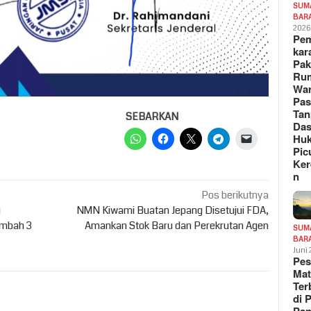
SUM
BAR
202
Pe
kar
Pak
Ru
War
Pa
Tan
SEBARKAN
Das
Hu
Pic
Ker
n
Pos berikutnya
u
NMN Kiwami Buatan Jepang Disetujui FDA,
ambah 3
Amankan Stok Baru dan Perekrutan Agen
SUM
BAR
Juni
Pe
Mat
Te
di 