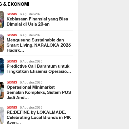
S & EKONOMI
BISNIS
6 Agustus 2026
Kebiasaan Finansial yang Bisa
Dimulai di Usia 20-an
BISNIS
6 Agustus 2026
Mengusung Sustainable dan
Smart Living, NARALOKA 2026
Hadirk…
BISNIS
6 Agustus 2026
Predictive Call Barantum untuk
Tingkatkan Efisiensi Operasio…
BISNIS
6 Agustus 2026
Operasional Minimarket
Semakin Kompleks, Sistem POS
Jadi And…
BISNIS
6 Agustus 2026
RE:DEFINE by LOKALMADE,
Celebrating Local Brands in PIK
Aven…