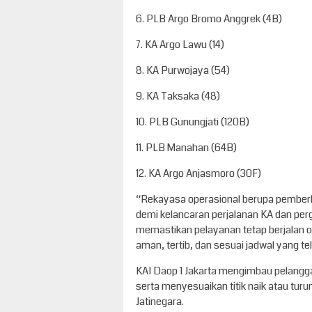
6. PLB Argo Bromo Anggrek (4B)
7. KA Argo Lawu (14)
8. KA Purwojaya (54)
9. KA Taksaka (48)
10. PLB Gunungjati (120B)
11. PLB Manahan (64B)
12. KA Argo Anjasmoro (30F)
“Rekayasa operasional berupa pemberhen
demi kelancaran perjalanan KA dan per
memastikan pelayanan tetap berjalan 
aman, tertib, dan sesuai jadwal yang te
KAI Daop 1 Jakarta mengimbau pelangg
serta menyesuaikan titik naik atau t
Jatinegara.