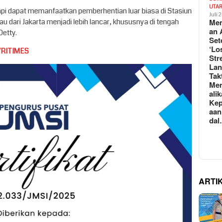
UTA
pi dapat memanfaatkan pemberhentian luar biasa di Stasiun
Juli 
Mem
tau dari Jakarta menjadi lebih lancar, khususnya di tengah
an 
Detty.
Set
‘Lo
VRITIMES
Str
La
Tak
Me
ali
Kep
aan
da
ARTI