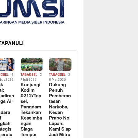
 TAPANULI
AGSEL
6
TABAGSEL
2
TABAGSEL
2
tus 2026
7 Juli 2026
0 Mei 2026
ok
Kunjungi
Dukung
al:
Kodim
Penuh
adiran
0212/Tap
Pemberan
gs Air
sel,
tasan
Pangdam
Narkoba,
dara
Tekankan
Kedan
N
Keseimba
Prabo Nol
ngkah
ngan
Lapan:
ategis
Siaga
Kami Siap
erata
Tempur
Jadi Mitra