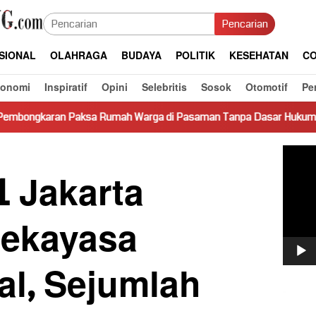
Pencarian
SIONAL
OLAHRAGA
BUDAYA
POLITIK
KESEHATAN
CO
konomi
Inspiratif
Opini
Selebritis
Sosok
Otomotif
Pe
 Rumah Warga di Pasaman Tanpa Dasar Hukum Picu Keresahan
Pemut
Video
1 Jakarta
ekayasa
al, Sejumlah