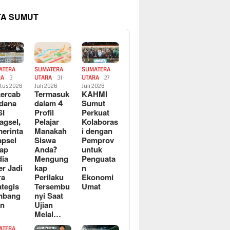
TA SUMUT
ATERA
SUMATERA
SUMATERA
RA
3
UTARA
31
UTARA
27
tus 2026
Juli 2026
Juli 2026
ercab
Termasuk
KAHMI
dana
dalam 4
Sumut
SI
Profil
Perkuat
agsel,
Pelajar
Kolaboras
erinta
Manakah
i dengan
apsel
Siswa
Pemprov
ap
Anda?
untuk
ia
Mengung
Penguata
er Jadi
kap
n
ra
Perilaku
Ekonomi
ategis
Tersembu
Umat
mbang
nyi Saat
an
Ujian
Melal…
ATERA