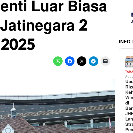
enti Luar Biasa
 Jatinegara 2
 2025
INFO
TAB
Agus
Uc
Riz
Keh
Win
di
Ban
JH
La
Str
Pem