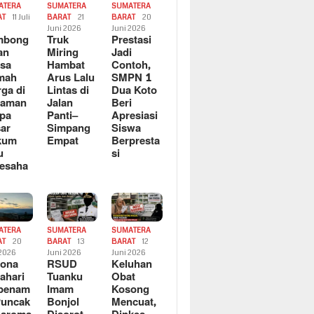
ATERA
SUMATERA
SUMATERA
AT
11 Juli
BARAT
21
BARAT
20
6
Juni 2026
Juni 2026
mbong
Truk
Prestasi
an
Miring
Jadi
sa
Hambat
Contoh,
mah
Arus Lalu
SMPN 1
ga di
Lintas di
Dua Koto
saman
Jalan
Beri
pa
Panti–
Apresiasi
ar
Simpang
Siswa
kum
Empat
Berpresta
u
si
esaha
ATERA
SUMATERA
SUMATERA
AT
20
BARAT
13
BARAT
12
 2026
Juni 2026
Juni 2026
sona
RSUD
Keluhan
ahari
Tuanku
Obat
rbenam
Imam
Kosong
Puncak
Bonjol
Mencuat,