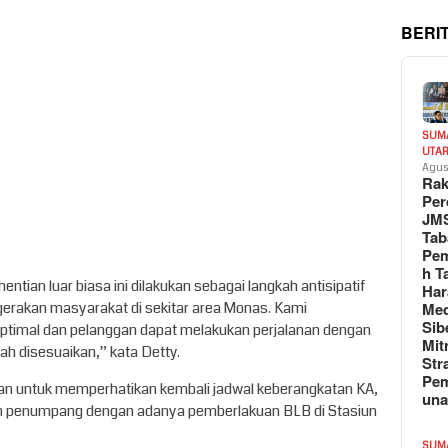
BERI
SUM
UTA
Agus
Rak
Per
JM
Tab
Pem
h T
tian luar biasa ini dilakukan sebagai langkah antisipatif
Har
Med
gerakan masyarakat di sekitar area Monas. Kami
Sib
optimal dan pelanggan dapat melakukan perjalanan dengan
Mit
lah disesuaikan,” kata Detty.
Str
Pe
an untuk memperhatikan kembali jadwal keberangkatan KA,
un
urun penumpang dengan adanya pemberlakuan BLB di Stasiun
SUM