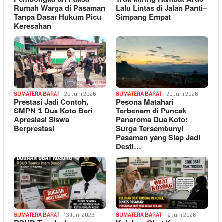
Rumah Warga di Pasaman
Lalu Lintas di Jalan Panti–
Tanpa Dasar Hukum Picu
Simpang Empat
Keresahan
SUMATERA BARAT
20 Juni 2026
SUMATERA BARAT
20 Juni 2026
Prestasi Jadi Contoh,
Pesona Matahari
SMPN 1 Dua Koto Beri
Terbenam di Puncak
Apresiasi Siswa
Panaroma Dua Koto:
Berprestasi
Surga Tersembunyi
Pasaman yang Siap Jadi
Desti…
SUMATERA BARAT
13 Juni 2026
SUMATERA BARAT
12 Juni 2026