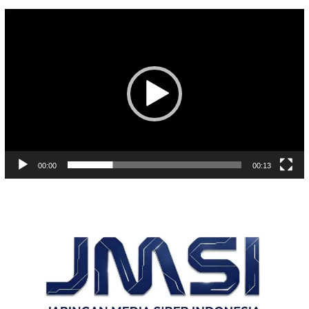
Pemutar
Video
00:00
00:13