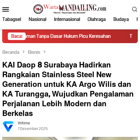
Loncat
Menu
ke
Mobile
konten
Tabagsel
Nasional
Internasional
Olahraga
Budaya
Po
an Tanpa Dasar Hukum Picu Keresahan
Baca:
Truk Miring Hambat 
Beranda
Bisnis
KAI Daop 8 Surabaya Hadirkan
Rangkaian Stainless Steel New
Generation untuk KA Argo Wilis dan
KA Turangga, Wujudkan Pengalaman
Perjalanan Lebih Modern dan
Berkelas
Vritime
7 Desember 2025