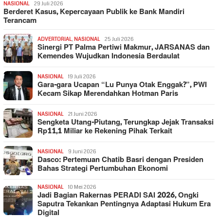
NASIONAL
29 Juli 2026
Berderet Kasus, Kepercayaan Publik ke Bank Mandiri
Terancam
ADVERTORIAL
,
NASIONAL
25 Juli 2026
Sinergi PT Palma Pertiwi Makmur, JARSANAS dan
Kemendes Wujudkan Indonesia Berdaulat
NASIONAL
19 Juli 2026
Gara-gara Ucapan “Lu Punya Otak Enggak?”, PWI
Kecam Sikap Merendahkan Hotman Paris
NASIONAL
21 Juni 2026
Sengketa Utang-Piutang, Terungkap Jejak Transaksi
Rp11,1 Miliar ke Rekening Pihak Terkait
NASIONAL
9 Juni 2026
Dasco: Pertemuan Chatib Basri dengan Presiden
Bahas Strategi Pertumbuhan Ekonomi
NASIONAL
10 Mei 2026
Jadi Bagian Rakernas PERADI SAI 2026, Ongki
Saputra Tekankan Pentingnya Adaptasi Hukum Era
Digital