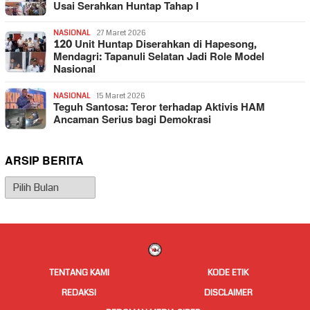
Usai Serahkan Huntap Tahap I
NASIONAL
27 Maret 2026
120 Unit Huntap Diserahkan di Hapesong,
Mendagri: Tapanuli Selatan Jadi Role Model
Nasional
NASIONAL
15 Maret 2026
Teguh Santosa: Teror terhadap Aktivis HAM
Ancaman Serius bagi Demokrasi
ARSIP BERITA
Arsip
Berita
TENTANG KAMI
KODE ETIK
REDAKSI
DISCLAIMER