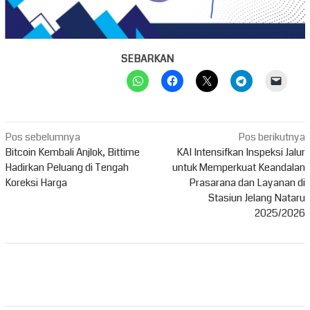
SEBARKAN
Navigasi
Pos sebelumnya
Pos berikutnya
pos
Bitcoin Kembali Anjlok, Bittime
KAI Intensifkan Inspeksi Jalur
Hadirkan Peluang di Tengah
untuk Memperkuat Keandalan
Koreksi Harga
Prasarana dan Layanan di
Stasiun Jelang Nataru
2025/2026