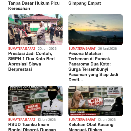
Tanpa Dasar Hukum Picu
Simpang Empat
Keresahan
SUMATERA BARAT
20 Juni 2026
SUMATERA BARAT
20 Juni 2026
Prestasi Jadi Contoh,
Pesona Matahari
SMPN 1 Dua Koto Beri
Terbenam di Puncak
Apresiasi Siswa
Panaroma Dua Koto:
Berprestasi
Surga Tersembunyi
Pasaman yang Siap Jadi
Desti…
SUMATERA BARAT
13 Juni 2026
SUMATERA BARAT
12 Juni 2026
RSUD Tuanku Imam
Keluhan Obat Kosong
Bonjol Disorot, Dugaan
Mencuat, Dinkes