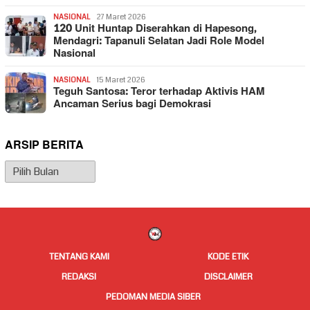
NASIONAL
27 Maret 2026
120 Unit Huntap Diserahkan di Hapesong,
Mendagri: Tapanuli Selatan Jadi Role Model
Nasional
NASIONAL
15 Maret 2026
Teguh Santosa: Teror terhadap Aktivis HAM
Ancaman Serius bagi Demokrasi
ARSIP BERITA
Arsip
Berita
TENTANG KAMI
KODE ETIK
REDAKSI
DISCLAIMER
PEDOMAN MEDIA SIBER