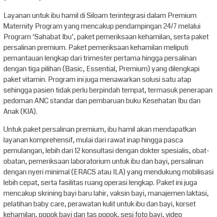
Layanan untuk ibu hamil di Siloam terintegrasi dalam Premium
Maternity Program yang mencakup pendampingan 24/7 melalui
Program ‘Sahabat Ibu’, paket pemeriksaan kehamilan, serta paket
persalinan premium. Paket pemeriksaan kehamilan meliputi
pemantauan lengkap dari trimester pertama hingga persalinan
dengan tiga pilihan (Basic, Essential, Premium) yang dilengkapi
paket vitamin. Program ini juga menawarkan solusi satu atap
sehingga pasien tidak perlu berpindah tempat, termasuk penerapan
pedoman ANC standar dan pembaruan buku Kesehatan Ibu dan
Anak (KIA).
Untuk paket persalinan premium, ibu hamil akan mendapatkan
layanan komprehensif, mulai dari rawat inap hingga pasca
pemulangan, lebih dari 12 konsultasi dengan dokter spesialis, obat-
obatan, pemeriksaan laboratorium untuk ibu dan bayi, persalinan
dengan nyeri minimal (ERACS atau ILA) yang mendukung mobilisasi
lebih cepat, serta fasilitas ruang operasi lengkap. Paket ini juga
mencakup skrining bayi baru lahir, vaksin bayi, manajemen laktasi,
pelatihan baby care, perawatan kulit untuk ibu dan bayi, korset
kehamilan, popok bayi dan tas popok, sesi foto bayi, video