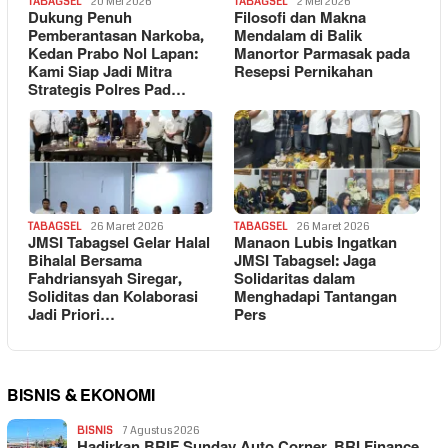
TABAGSEL
20 Mei 2026
TABAGSEL
2 Mei 2026
Dukung Penuh
Filosofi dan Makna
Pemberantasan Narkoba,
Mendalam di Balik
Kedan Prabo Nol Lapan:
Manortor Parmasak pada
Kami Siap Jadi Mitra
Resepsi Pernikahan
Strategis Polres Pad…
TABAGSEL
26 Maret 2026
TABAGSEL
26 Maret 2026
JMSI Tabagsel Gelar Halal
Manaon Lubis Ingatkan
Bihalal Bersama
JMSI Tabagsel: Jaga
Fahdriansyah Siregar,
Solidaritas dalam
Soliditas dan Kolaborasi
Menghadapi Tantangan
Jadi Priori…
Pers
BISNIS & EKONOMI
BISNIS
7 Agustus 2026
Hadirkan BRIF Sunday Auto Corner, BRI Finance