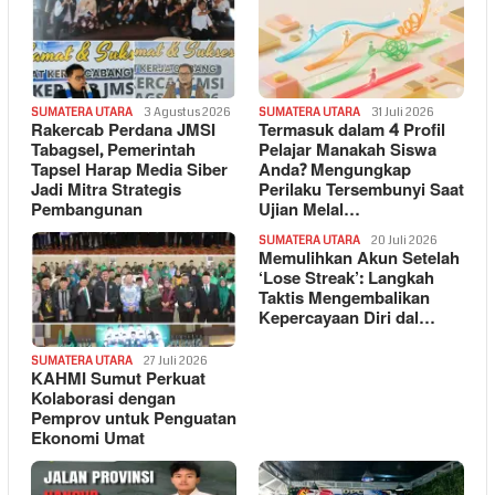
SUMATERA UTARA
3 Agustus 2026
SUMATERA UTARA
31 Juli 2026
Rakercab Perdana JMSI
Termasuk dalam 4 Profil
Tabagsel, Pemerintah
Pelajar Manakah Siswa
Tapsel Harap Media Siber
Anda? Mengungkap
Jadi Mitra Strategis
Perilaku Tersembunyi Saat
Pembangunan
Ujian Melal…
SUMATERA UTARA
20 Juli 2026
Memulihkan Akun Setelah
‘Lose Streak’: Langkah
Taktis Mengembalikan
Kepercayaan Diri dal…
SUMATERA UTARA
27 Juli 2026
KAHMI Sumut Perkuat
Kolaborasi dengan
Pemprov untuk Penguatan
Ekonomi Umat