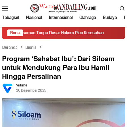
Loncat
Menu
ke
Mobile
konten
Tabagsel
Nasional
Internasional
Olahraga
Budaya
Po
 Tanpa Dasar Hukum Picu Keresahan
Baca:
Truk Miring Hambat A
Beranda
Bisnis
Program ‘Sahabat Ibu’: Dari Siloam
untuk Mendukung Para Ibu Hamil
Hingga Persalinan
Vritime
20 Desember 2025