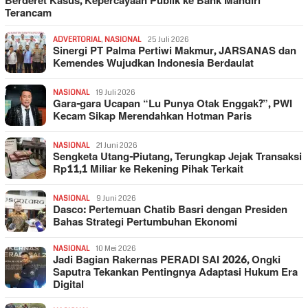
Berderet Kasus, Kepercayaan Publik ke Bank Mandiri
Terancam
ADVERTORIAL
,
NASIONAL
25 Juli 2026
Sinergi PT Palma Pertiwi Makmur, JARSANAS dan
Kemendes Wujudkan Indonesia Berdaulat
NASIONAL
19 Juli 2026
Gara-gara Ucapan “Lu Punya Otak Enggak?”, PWI
Kecam Sikap Merendahkan Hotman Paris
NASIONAL
21 Juni 2026
Sengketa Utang-Piutang, Terungkap Jejak Transaksi
Rp11,1 Miliar ke Rekening Pihak Terkait
NASIONAL
9 Juni 2026
Dasco: Pertemuan Chatib Basri dengan Presiden
Bahas Strategi Pertumbuhan Ekonomi
NASIONAL
10 Mei 2026
Jadi Bagian Rakernas PERADI SAI 2026, Ongki
Saputra Tekankan Pentingnya Adaptasi Hukum Era
Digital