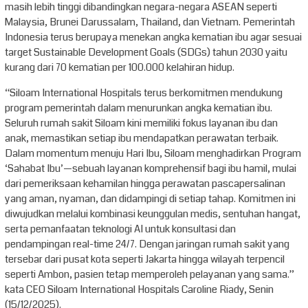
masih lebih tinggi dibandingkan negara-negara ASEAN seperti
Malaysia, Brunei Darussalam, Thailand, dan Vietnam. Pemerintah
Indonesia terus berupaya menekan angka kematian ibu agar sesuai
target Sustainable Development Goals (SDGs) tahun 2030 yaitu
kurang dari 70 kematian per 100.000 kelahiran hidup.
“Siloam International Hospitals terus berkomitmen mendukung
program pemerintah dalam menurunkan angka kematian ibu.
Seluruh rumah sakit Siloam kini memiliki fokus layanan ibu dan
anak, memastikan setiap ibu mendapatkan perawatan terbaik.
Dalam momentum menuju Hari Ibu, Siloam menghadirkan Program
‘Sahabat Ibu’—sebuah layanan komprehensif bagi ibu hamil, mulai
dari pemeriksaan kehamilan hingga perawatan pascapersalinan
yang aman, nyaman, dan didampingi di setiap tahap. Komitmen ini
diwujudkan melalui kombinasi keunggulan medis, sentuhan hangat,
serta pemanfaatan teknologi AI untuk konsultasi dan
pendampingan real-time 24/7. Dengan jaringan rumah sakit yang
tersebar dari pusat kota seperti Jakarta hingga wilayah terpencil
seperti Ambon, pasien tetap memperoleh pelayanan yang sama.”
kata CEO Siloam International Hospitals Caroline Riady, Senin
(15/12/2025).