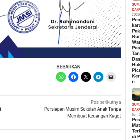
SUM
BAR
202
Pe
kar
Pak
Ru
War
Pa
Tan
Das
Hu
SEBARKAN
Pic
Ker
n
Pos berikutnya
SUM
i
Persiapan Musim Sekolah Anak Tanpa
BAR
Juni
Membuat Keuangan Kaget
Pe
Mat
Te
di 