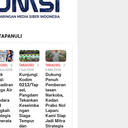
 TAPANULI
AGSEL
6
TABAGSEL
2
TABAGSEL
2
tus 2026
7 Juli 2026
0 Mei 2026
ok
Kunjungi
Dukung
al:
Kodim
Penuh
adiran
0212/Tap
Pemberan
gs Air
sel,
tasan
Pangdam
Narkoba,
dara
Tekankan
Kedan
N
Keseimba
Prabo Nol
ngkah
ngan
Lapan:
ategis
Siaga
Kami Siap
erata
Tempur
Jadi Mitra
dan
Strategis