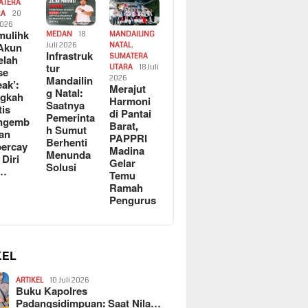
ATERA
RA
20
2026
ulihk
MEDAN
18
MANDAILING
Akun
Juli 2026
NATAL
,
Infrastruk
SUMATERA
elah
tur
UTARA
18 Juli
se
Mandailin
2026
eak’:
Merajut
g Natal:
ngkah
Harmoni
Saatnya
tis
di Pantai
Pemerinta
ngemb
Barat,
h Sumut
kan
PAPPRI
Berhenti
ercay
Madina
Menunda
 Diri
Gelar
Solusi
l…
Temu
Ramah
Pengurus
KEL
ARTIKEL
10 Juli 2026
Buku Kapolres
Padangsidimpuan: Saat Nila…