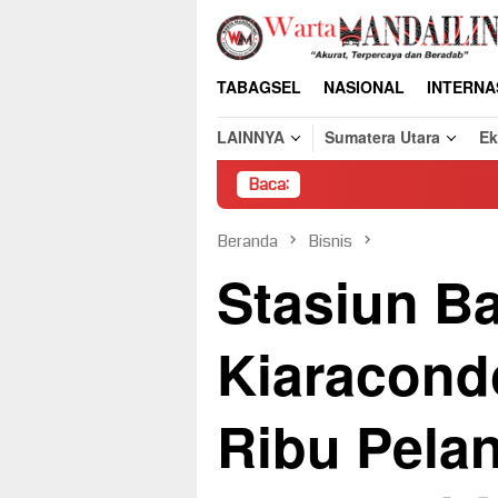
Loncat
ke
konten
TABAGSEL
NASIONAL
INTERNA
LAINNYA
Sumatera Utara
E
Baca:
Pembo
Beranda
Bisnis
Stasiun B
Kiaracond
Ribu Pela