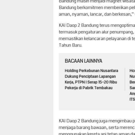
Bandung masih menjadi magnet wisata 
Bandung berkomitmen memberikan pela
aman, nyaman, lancar, dan berkesan,” 
KAI Daop 2 Bandung terus mengoptimal
termasuk pengaturan alur penumpang, ke
memastikan kelancaran pelayanan di te
Tahun Baru.
BACAAN LAINNYA
Holding Perkebunan Nusantara
Ho
Dukung Penciptaan Lapangan
Nu
Kerja, PTPN I Serap 15–20 Ribu
Be
Pekerja di Pabrik Tembakau
Sa
An
ITS
KAI Daop 2 Bandung juga mengimbau pa
menjaga barang bawaan, serta merenc
menggunakan kereta api tetap aman d