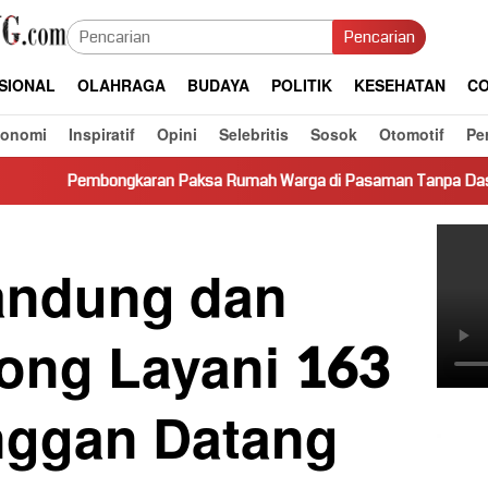
Pencarian
SIONAL
OLAHRAGA
BUDAYA
POLITIK
KESEHATAN
CO
konomi
Inspiratif
Opini
Selebritis
Sosok
Otomotif
Pe
ngkaran Paksa Rumah Warga di Pasaman Tanpa Dasar Hukum Picu
andung dan
ong Layani 163
nggan Datang