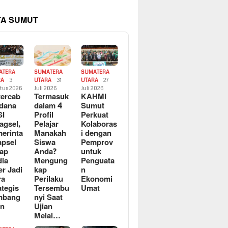
TA SUMUT
ATERA
SUMATERA
SUMATERA
RA
3
UTARA
31
UTARA
27
tus 2026
Juli 2026
Juli 2026
ercab
Termasuk
KAHMI
dana
dalam 4
Sumut
SI
Profil
Perkuat
agsel,
Pelajar
Kolaboras
erinta
Manakah
i dengan
apsel
Siswa
Pemprov
ap
Anda?
untuk
ia
Mengung
Penguata
er Jadi
kap
n
ra
Perilaku
Ekonomi
ategis
Tersembu
Umat
mbang
nyi Saat
an
Ujian
Melal…