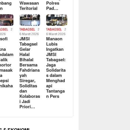
mbang
Wawasan
Polres
an
Teritorial
Pad…
AGSEL
2
TABAGSEL
2
TABAGSEL
2
2026
6 Maret 2026
6 Maret 2026
osofi
JMSI
Manaon
n
Tabagsel
Lubis
kna
Gelar
Ingatkan
ndalam
Halal
JMSI
Balik
Bihalal
Tabagsel:
ortor
Bersama
Jaga
rmasak
Fahdrians
Solidarita
a
yah
s dalam
epsi
Siregar,
Menghad
nikaha
Soliditas
api
dan
Tantanga
Kolaboras
n Pers
i Jadi
Priori…