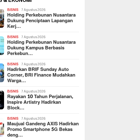
S & EKONOMI
BISNIS
7 Agustus 2026
Holding Perkebunan Nusantara
Dukung Penciptaan Lapangan
Kerj…
BISNIS
7 Agustus 2026
Holding Perkebunan Nusantara
Dukung Kampus Berbasis
Perkebun…
BISNIS
7 Agustus 2026
Hadirkan BRIF Sunday Auto
Corner, BRI Finance Mudahkan
Warga…
BISNIS
7 Agustus 2026
Rayakan 10 Tahun Perjalanan,
Inspire Artistry Hadirkan
Block…
BISNIS
7 Agustus 2026
Maujual Gandeng AXIS Hadirkan
Promo Smartphone 5G Bekas
deng…