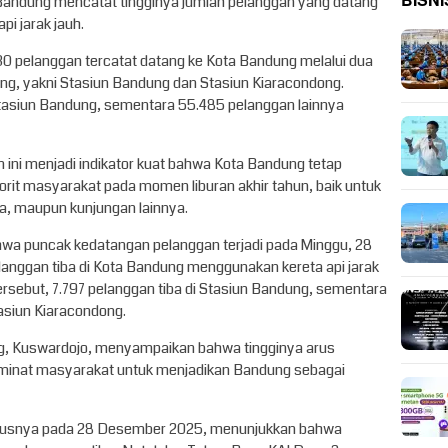
BISNI
 Bandung mencatat tingginya jumlah pelanggan yang datang
i jarak jauh.
30 pelanggan tercatat datang ke Kota Bandung melalui dua
ng, yakni Stasiun Bandung dan Stasiun Kiaracondong.
 Stasiun Bandung, sementara 55.485 pelanggan lainnya
 ini menjadi indikator kuat bahwa Kota Bandung tetap
vorit masyarakat pada momen liburan akhir tahun, baik untuk
ga, maupun kunjungan lainnya.
wa puncak kedatangan pelanggan terjadi pada Minggu, 28
langgan tiba di Kota Bandung menggunakan kereta api jarak
tersebut, 7.797 pelanggan tiba di Stasiun Bandung, sementara
tasiun Kiaracondong.
, Kuswardojo, menyampaikan bahwa tingginya arus
 minat masyarakat untuk menjadikan Bandung sebagai
ususnya pada 28 Desember 2025, menunjukkan bahwa