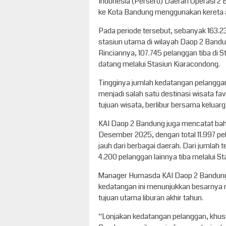
Indonesia (Persero) Daerah Operasi 2
ke Kota Bandung menggunakan kereta ap
Pada periode tersebut, sebanyak 163.2
stasiun utama di wilayah Daop 2 Bandu
Rinciannya, 107.745 pelanggan tiba di
datang melalui Stasiun Kiaracondong.
Tingginya jumlah kedatangan pelanggan
menjadi salah satu destinasi wisata fa
tujuan wisata, berlibur bersama keluar
KAI Daop 2 Bandung juga mencatat bah
Desember 2025, dengan total 11.997 pe
jauh dari berbagai daerah. Dari jumlah 
4.200 pelanggan lainnya tiba melalui S
Manager Humasda KAI Daop 2 Bandung
kedatangan ini menunjukkan besarnya
tujuan utama liburan akhir tahun.
“Lonjakan kedatangan pelanggan, kh