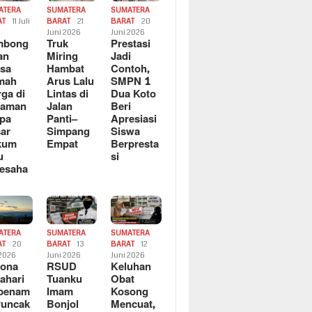
ATERA
SUMATERA
SUMATERA
AT
11 Juli
BARAT
21
BARAT
20
6
Juni 2026
Juni 2026
mbong
Truk
Prestasi
an
Miring
Jadi
sa
Hambat
Contoh,
mah
Arus Lalu
SMPN 1
ga di
Lintas di
Dua Koto
saman
Jalan
Beri
pa
Panti–
Apresiasi
ar
Simpang
Siswa
kum
Empat
Berpresta
u
si
esaha
ATERA
SUMATERA
SUMATERA
AT
20
BARAT
13
BARAT
12
 2026
Juni 2026
Juni 2026
sona
RSUD
Keluhan
ahari
Tuanku
Obat
rbenam
Imam
Kosong
Puncak
Bonjol
Mencuat,