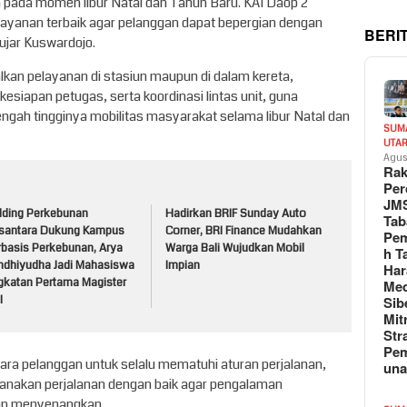
pada momen libur Natal dan Tahun Baru. KAI Daop 2
yanan terbaik agar pelanggan dapat bepergian dengan
BERI
ujar Kuswardojo.
kan pelayanan di stasiun maupun di dalam kereta,
siapan petugas, serta koordinasi lintas unit, guna
ngah tingginya mobilitas masyarakat selama libur Natal dan
SUM
UTA
Agus
Rak
Per
JM
lding Perkebunan
Hadirkan BRIF Sunday Auto
Tab
santara Dukung Kampus
Corner, BRI Finance Mudahkan
Pem
rbasis Perkebunan, Arya
Warga Bali Wujudkan Mobil
h T
ndhiyudha Jadi Mahasiswa
Impian
Har
gkatan Pertama Magister
Med
Sib
I
Mit
Str
Pe
ra pelanggan untuk selalu mematuhi aturan perjalanan,
un
anakan perjalanan dengan baik agar pengalaman
an menyenangkan.