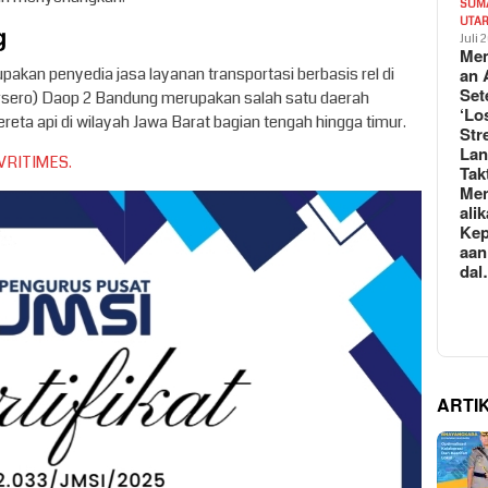
SUM
UTA
g
Juli 
Mem
pakan penyedia jasa layanan transportasi berbasis rel di
an 
Set
ersero) Daop 2 Bandung merupakan salah satu daerah
‘Lo
reta api di wilayah Jawa Barat bagian tengah hingga timur.
Str
La
VRITIMES.
Tak
Me
ali
Kep
aan
da
ARTI