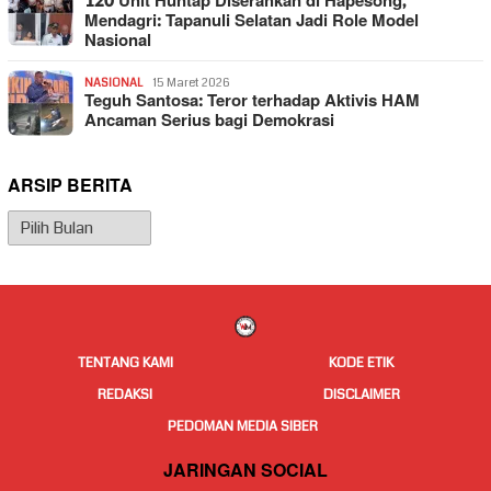
120 Unit Huntap Diserahkan di Hapesong,
Mendagri: Tapanuli Selatan Jadi Role Model
Nasional
NASIONAL
15 Maret 2026
Teguh Santosa: Teror terhadap Aktivis HAM
Ancaman Serius bagi Demokrasi
ARSIP BERITA
Arsip
Berita
TENTANG KAMI
KODE ETIK
REDAKSI
DISCLAIMER
PEDOMAN MEDIA SIBER
JARINGAN SOCIAL