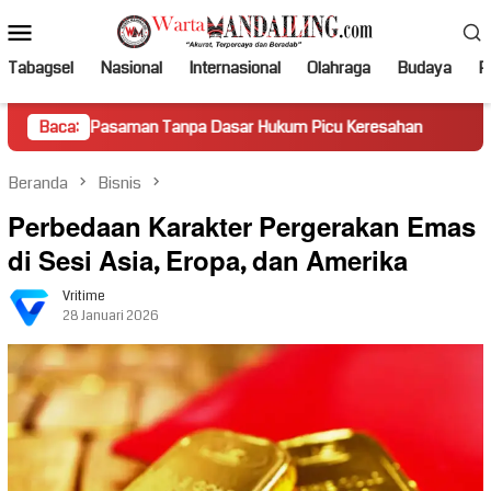
Loncat
Menu
ke
Mobile
konten
Tabagsel
Nasional
Internasional
Olahraga
Budaya
Po
saman Tanpa Dasar Hukum Picu Keresahan
Baca:
Truk Miring Ham
Beranda
Bisnis
Perbedaan Karakter Pergerakan Emas
di Sesi Asia, Eropa, dan Amerika
Vritime
28 Januari 2026