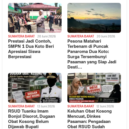
SUMATERA BARAT
20 Juni 2026
SUMATERA BARAT
20 Juni 2026
Prestasi Jadi Contoh,
Pesona Matahari
SMPN 1 Dua Koto Beri
Terbenam di Puncak
Apresiasi Siswa
Panaroma Dua Koto:
Berprestasi
Surga Tersembunyi
Pasaman yang Siap Jadi
Desti…
SUMATERA BARAT
13 Juni 2026
SUMATERA BARAT
12 Juni 2026
RSUD Tuanku Imam
Keluhan Obat Kosong
Bonjol Disorot, Dugaan
Mencuat, Dinkes
Obat Kosong Belum
Pasaman: Pengadaan
Dijawab Bupati
Obat RSUD Sudah