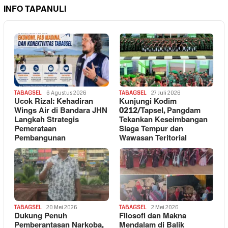
INFO TAPANULI
TABAGSEL
6 Agustus 2026
TABAGSEL
27 Juli 2026
Ucok Rizal: Kehadiran
Kunjungi Kodim
Wings Air di Bandara JHN
0212/Tapsel, Pangdam
Langkah Strategis
Tekankan Keseimbangan
Pemerataan
Siaga Tempur dan
Pembangunan
Wawasan Teritorial
TABAGSEL
20 Mei 2026
TABAGSEL
2 Mei 2026
Dukung Penuh
Filosofi dan Makna
Pemberantasan Narkoba,
Mendalam di Balik