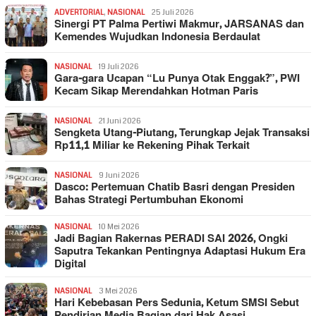
ADVERTORIAL
,
NASIONAL
25 Juli 2026
Sinergi PT Palma Pertiwi Makmur, JARSANAS dan
Kemendes Wujudkan Indonesia Berdaulat
NASIONAL
19 Juli 2026
Gara-gara Ucapan “Lu Punya Otak Enggak?”, PWI
Kecam Sikap Merendahkan Hotman Paris
NASIONAL
21 Juni 2026
Sengketa Utang-Piutang, Terungkap Jejak Transaksi
Rp11,1 Miliar ke Rekening Pihak Terkait
NASIONAL
9 Juni 2026
Dasco: Pertemuan Chatib Basri dengan Presiden
Bahas Strategi Pertumbuhan Ekonomi
NASIONAL
10 Mei 2026
Jadi Bagian Rakernas PERADI SAI 2026, Ongki
Saputra Tekankan Pentingnya Adaptasi Hukum Era
Digital
NASIONAL
3 Mei 2026
Hari Kebebasan Pers Sedunia, Ketum SMSI Sebut
Pendirian Media Bagian dari Hak Asasi