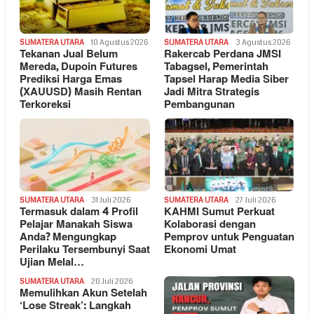
SUMATERA UTARA
10 Agustus 2026
SUMATERA UTARA
3 Agustus 2026
Tekanan Jual Belum
Rakercab Perdana JMSI
Mereda, Dupoin Futures
Tabagsel, Pemerintah
Prediksi Harga Emas
Tapsel Harap Media Siber
(XAUUSD) Masih Rentan
Jadi Mitra Strategis
Terkoreksi
Pembangunan
SUMATERA UTARA
31 Juli 2026
SUMATERA UTARA
27 Juli 2026
Termasuk dalam 4 Profil
KAHMI Sumut Perkuat
Pelajar Manakah Siswa
Kolaborasi dengan
Anda? Mengungkap
Pemprov untuk Penguatan
Perilaku Tersembunyi Saat
Ekonomi Umat
Ujian Melal…
SUMATERA UTARA
20 Juli 2026
Memulihkan Akun Setelah
‘Lose Streak’: Langkah