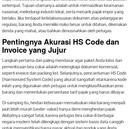
setempat. Tujuan utamanya adalah untuk memastikan keamanan
nasional, melindungi industri lokal, serta menarik pajak impor yang
berlaku. Jika terdapat ketidaksesuaian dokumen atau pelanggaran
regulasi, barang Anda memiliki risiko besar untuk ditahan, dikenakan
denda yang mahal, atau bahkan dimusnahkan oleh petugas.
Pentingnya Akurasi HS Code dan
Invoice yang Jujur
Langkah pertama dan paling mendasar agar paket Anda lolos dari
pemeriksaan bea cukai adalah melengkapi dokumen komersial,
seperti invoice dan packing list. Selanjutnya, pencantuman HS Code
(Harmonized System Code) yang akurat sangatlah vital karena kode
inilah yang digunakan oleh petugas untuk mengklasifikasikan jenis
barang dan menentukan persentase tarif pajak yang harus dibayar.
Di samping itu, hindari kebiasaan memalsukan nilai barang menjadi
jauh lebih murah (under-value) hanya demi menghindari pajak.
Akibatnya sangat fatal, karena petugas bea cukai di berbagai
negara modern telah dilengkapi dengan sistem basis data canggih
untuk memverifikasi harga pasar aktual dari produk yang Anda