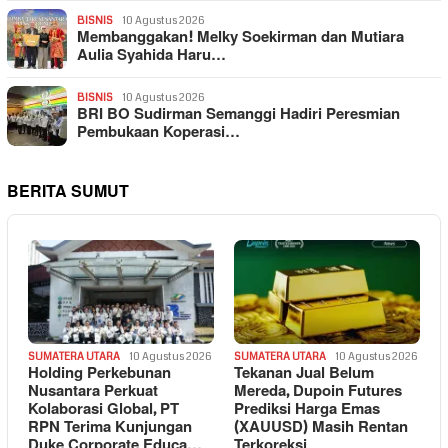
BISNIS
10 Agustus 2026
Membanggakan! Melky Soekirman dan Mutiara
Aulia Syahida Haru…
BISNIS
10 Agustus 2026
BRI BO Sudirman Semanggi Hadiri Peresmian
Pembukaan Koperasi…
BERITA SUMUT
SUMATERA UTARA
10 Agustus 2026
SUMATERA UTARA
10 Agustus 2026
Holding Perkebunan
Tekanan Jual Belum
Nusantara Perkuat
Mereda, Dupoin Futures
Kolaborasi Global, PT
Prediksi Harga Emas
RPN Terima Kunjungan
(XAUUSD) Masih Rentan
Duke Corporate Educa…
Terkoreksi