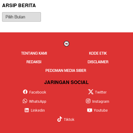
ARSIP BERITA
Arsip
Berita
TENTANG KAMI
KODE ETIK
REDAKSI
DISCLAIMER
PEDOMAN MEDIA SIBER
JARINGAN SOCIAL
Facebook
Twitter
WhatsApp
Instagram
Linkedin
Youtube
Tiktok