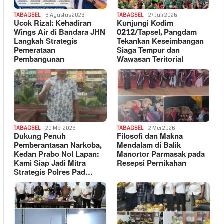
TABAGSEL
6 Agustus 2026
TABAGSEL
27 Juli 2026
Ucok Rizal: Kehadiran
Kunjungi Kodim
Wings Air di Bandara JHN
0212/Tapsel, Pangdam
Langkah Strategis
Tekankan Keseimbangan
Pemerataan
Siaga Tempur dan
Pembangunan
Wawasan Teritorial
TABAGSEL
20 Mei 2026
TABAGSEL
2 Mei 2026
Dukung Penuh
Filosofi dan Makna
Pemberantasan Narkoba,
Mendalam di Balik
Kedan Prabo Nol Lapan:
Manortor Parmasak pada
Kami Siap Jadi Mitra
Resepsi Pernikahan
Strategis Polres Pad…