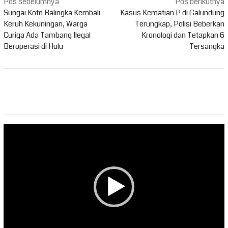
Navigasi
Pos sebelumnya
Pos berikutnya
pos
Sungai Koto Balingka Kembali
Kasus Kematian P di Galundung
Keruh Kekuningan, Warga
Terungkap, Polisi Beberkan
Curiga Ada Tambang Ilegal
Kronologi dan Tetapkan 6
Beroperasi di Hulu
Tersangka
Pemutar
Video