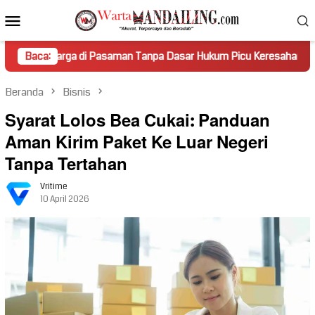
Loncat
Menu
ke
Mobile
konten
a di Pasaman Tanpa Dasar Hukum Picu Keresahan
Baca:
Truk Mir
Beranda
Bisnis
Syarat Lolos Bea Cukai: Panduan
Aman Kirim Paket Ke Luar Negeri
Tanpa Tertahan
Vritime
10 April 2026