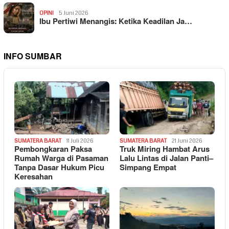
OPINI
5 Juni 2026
Ibu Pertiwi Menangis: Ketika Keadilan Ja…
INFO SUMBAR
SUMATERA BARAT
11 Juli 2026
SUMATERA BARAT
21 Juni 2026
Pembongkaran Paksa
Truk Miring Hambat Arus
Rumah Warga di Pasaman
Lalu Lintas di Jalan Panti–
Tanpa Dasar Hukum Picu
Simpang Empat
Keresahan