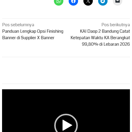
Navigasi
Pos sebelumnya
Pos berikutnya
pos
Panduan Lengkap Opsi Finishing
KAI Daop 2 Bandung Catat
Banner di Supplier X Banner
Ketepatan Waktu KA Berangkat
99,80% di Lebaran 2026
Pemutar
Video