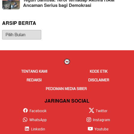
Teguh Santosa: Teror terhadap Aktivis HAM
Ancaman Serius bagi Demokrasi
ARSIP BERITA
Arsip
Berita
TENTANG KAMI
KODE ETIK
REDAKSI
DISCLAIMER
PEDOMAN MEDIA SIBER
JARINGAN SOCIAL
Facebook
Twitter
WhatsApp
Instagram
Linkedin
Youtube