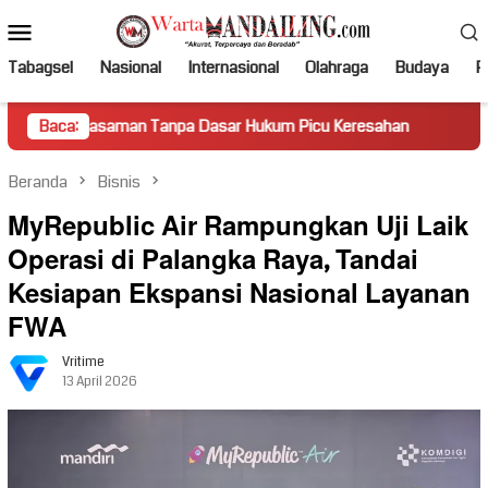
Loncat
Menu
ke
Mobile
konten
Tabagsel
Nasional
Internasional
Olahraga
Budaya
Po
aman Tanpa Dasar Hukum Picu Keresahan
Baca:
Truk Miring Hamba
Beranda
Bisnis
MyRepublic Air Rampungkan Uji Laik
Operasi di Palangka Raya, Tandai
Kesiapan Ekspansi Nasional Layanan
FWA
Vritime
13 April 2026