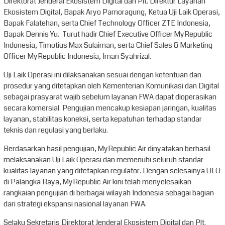
Direktorat Jenderal Ekosistem Digital dan Plt. Direktur Layanan
Ekosistem Digital, Bapak Aryo Pamoragung, Ketua Uji Laik Operasi,
Bapak Falatehan, serta Chief Technology Officer ZTE Indonesia,
Bapak Dennis Yu. Turut hadir Chief Executive Officer MyRepublic
Indonesia, Timotius Max Sulaiman, serta Chief Sales & Marketing
Officer MyRepublic Indonesia, Iman Syahrizal.
Uji Laik Operasi ini dilaksanakan sesuai dengan ketentuan dan
prosedur yang ditetapkan oleh Kementerian Komunikasi dan Digital
sebagai prasyarat wajib sebelum layanan FWA dapat dioperasikan
secara komersial. Pengujian mencakup kesiapan jaringan, kualitas
layanan, stabilitas koneksi, serta kepatuhan terhadap standar
teknis dan regulasi yang berlaku.
Berdasarkan hasil pengujian, MyRepublic Air dinyatakan berhasil
melaksanakan Uji Laik Operasi dan memenuhi seluruh standar
kualitas layanan yang ditetapkan regulator. Dengan selesainya ULO
di Palangka Raya, MyRepublic Air kini telah menyelesaikan
rangkaian pengujian di berbagai wilayah Indonesia sebagai bagian
dari strategi ekspansi nasional layanan FWA.
Selaku Sekretaris Direktorat Jenderal Ekosistem Digital dan Plt.