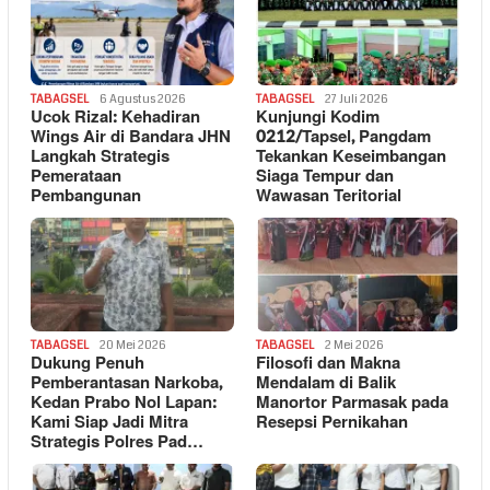
TABAGSEL
6 Agustus 2026
TABAGSEL
27 Juli 2026
Ucok Rizal: Kehadiran
Kunjungi Kodim
Wings Air di Bandara JHN
0212/Tapsel, Pangdam
Langkah Strategis
Tekankan Keseimbangan
Pemerataan
Siaga Tempur dan
Pembangunan
Wawasan Teritorial
TABAGSEL
20 Mei 2026
TABAGSEL
2 Mei 2026
Dukung Penuh
Filosofi dan Makna
Pemberantasan Narkoba,
Mendalam di Balik
Kedan Prabo Nol Lapan:
Manortor Parmasak pada
Kami Siap Jadi Mitra
Resepsi Pernikahan
Strategis Polres Pad…