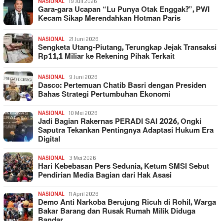
NASIONAL
19 Juli 2026
Gara-gara Ucapan “Lu Punya Otak Enggak?”, PWI
Kecam Sikap Merendahkan Hotman Paris
NASIONAL
21 Juni 2026
Sengketa Utang-Piutang, Terungkap Jejak Transaksi
Rp11,1 Miliar ke Rekening Pihak Terkait
NASIONAL
9 Juni 2026
Dasco: Pertemuan Chatib Basri dengan Presiden
Bahas Strategi Pertumbuhan Ekonomi
NASIONAL
10 Mei 2026
Jadi Bagian Rakernas PERADI SAI 2026, Ongki
Saputra Tekankan Pentingnya Adaptasi Hukum Era
Digital
NASIONAL
3 Mei 2026
Hari Kebebasan Pers Sedunia, Ketum SMSI Sebut
Pendirian Media Bagian dari Hak Asasi
NASIONAL
11 April 2026
Demo Anti Narkoba Berujung Ricuh di Rohil, Warga
Bakar Barang dan Rusak Rumah Milik Diduga
Bandar