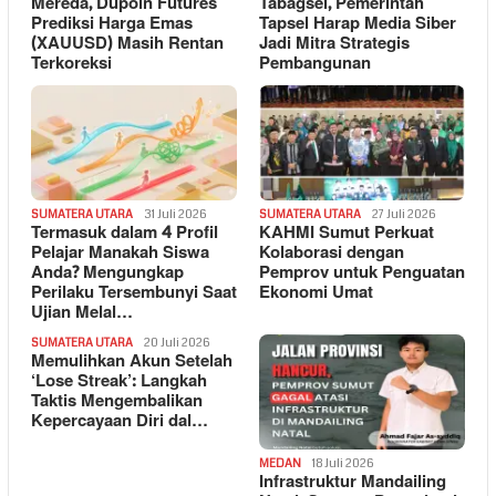
Mereda, Dupoin Futures
Tabagsel, Pemerintah
Prediksi Harga Emas
Tapsel Harap Media Siber
(XAUUSD) Masih Rentan
Jadi Mitra Strategis
Terkoreksi
Pembangunan
SUMATERA UTARA
31 Juli 2026
SUMATERA UTARA
27 Juli 2026
Termasuk dalam 4 Profil
KAHMI Sumut Perkuat
Pelajar Manakah Siswa
Kolaborasi dengan
Anda? Mengungkap
Pemprov untuk Penguatan
Perilaku Tersembunyi Saat
Ekonomi Umat
Ujian Melal…
SUMATERA UTARA
20 Juli 2026
Memulihkan Akun Setelah
‘Lose Streak’: Langkah
Taktis Mengembalikan
Kepercayaan Diri dal…
MEDAN
18 Juli 2026
Infrastruktur Mandailing