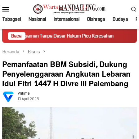
Loncat
Menu
ke
Mobile
konten
Tabagsel
Nasional
Internasional
Olahraga
Budaya
Po
man Tanpa Dasar Hukum Picu Keresahan
Baca:
Truk Miring Hamba
Beranda
Bisnis
Pemanfaatan BBM Subsidi, Dukung
Penyelenggaraan Angkutan Lebaran
Idul Fitri 1447 H Divre III Palembang
Vritime
13 April 2026