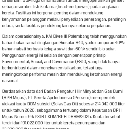
Di sisi lain, BBM juga dimanfaatkan untuk mengoperasikan genset
sebagai sumber listrik utama (head-end power) pada rangkaian
kereta. Fasilitas ini berperan penting dalam mendukung
kenyamanan pelanggan melalui penyediaan penerangan, pendingin
udara, serta fasilitas pendukung lainnya selama perjalanan.
Dalam operasionalnya, KAI Divre III Palembang telah menggunakan
bahan bakar ramah lingkungan Biosolar B40, yaitu campuran 40%
bahan nabati berbasis kelapa sawit dan 60% sendiri bio solar.
Penggunaan energi ini sejalan dengan penerapan prinsip
Environmental, Social, and Governance (ESG), yang tidak hanya
berkontribusi dalam menekan emisi karbon, tetapi juga
meningkatkan performa mesin dan mendukung ketahanan energi
nasional
Berdasarkan data dari Badan Pengatur Hilir Minyak dan Gas Bumi
(BPH Migas), PT Kereta Api Indonesia (Persero) memperoleh
alokasi kuota BBM subsidi (Solar/Gas Oil) sebesar 214.342.000 liter
untuk tahun 2026, sebagaimana tertuang dalam Keputusan BPH
Migas Nomor 99/P3JBT.KOM/BPH.DBBM/2025. Kuota tersebut
terdiri dari 191.022.000 liter untuk kereta penumpang dan