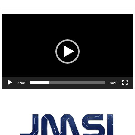
Pemutar
Video
00:00
00:13