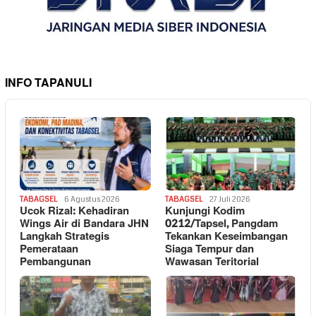
INFO TAPANULI
TABAGSEL
6 Agustus 2026
TABAGSEL
27 Juli 2026
Ucok Rizal: Kehadiran
Kunjungi Kodim
Wings Air di Bandara JHN
0212/Tapsel, Pangdam
Langkah Strategis
Tekankan Keseimbangan
Pemerataan
Siaga Tempur dan
Pembangunan
Wawasan Teritorial