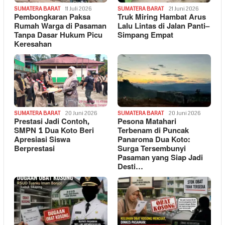
SUMATERA BARAT
11 Juli 2026
SUMATERA BARAT
21 Juni 2026
Pembongkaran Paksa
Truk Miring Hambat Arus
Rumah Warga di Pasaman
Lalu Lintas di Jalan Panti–
Tanpa Dasar Hukum Picu
Simpang Empat
Keresahan
SUMATERA BARAT
20 Juni 2026
SUMATERA BARAT
20 Juni 2026
Prestasi Jadi Contoh,
Pesona Matahari
SMPN 1 Dua Koto Beri
Terbenam di Puncak
Apresiasi Siswa
Panaroma Dua Koto:
Berprestasi
Surga Tersembunyi
Pasaman yang Siap Jadi
Desti…