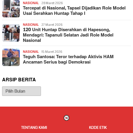
NASIONAL
28 Maret 2026
Tercepat di Nasional, Tapsel Dijadikan Role Model
Usai Serahkan Huntap Tahap I
NASIONAL
27 Maret 2026
120 Unit Huntap Diserahkan di Hapesong,
Mendagri: Tapanuli Selatan Jadi Role Model
Nasional
NASIONAL
15 Maret 2026
Teguh Santosa: Teror terhadap Aktivis HAM
Ancaman Serius bagi Demokrasi
ARSIP BERITA
Arsip
Berita
TENTANG KAMI
KODE ETIK