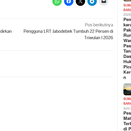
SUM
BAR
202
Pe
kar
Pos berikutnya
Pak
adirkan
Pengguna LRT Jabodebek Tumbuh 22 Persen di
Ru
Triwulan I 2026
War
Pa
Tan
Das
Hu
Pic
Ker
n
SUM
BAR
Juni
Pe
Mat
Te
di 