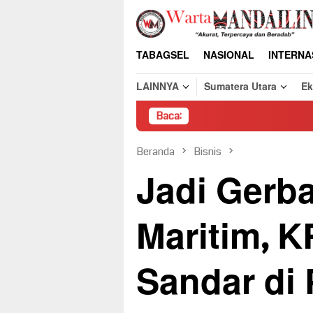
Loncat
ke
konten
TABAGSEL
NASIONAL
INTERNA
LAINNYA
Sumatera Utara
E
Baca:
Pembong
Beranda
Bisnis
Jadi Gerb
Maritim, K
Sandar di