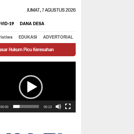
JUMAT, 7 AGUSTUS 2026
VID-19
DANA DESA
ristiwa
EDUKASI
ADVERTORIAL
resahan
Truk Miring Hambat Arus Lalu Lintas di Jalan Panti
ar
00:00
00:13