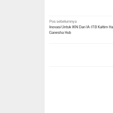
Navigasi
Pos sebelumnya
pos
Inovasi Untuk IKN Dari IA-ITB Kaltim H
Ganesha Hub