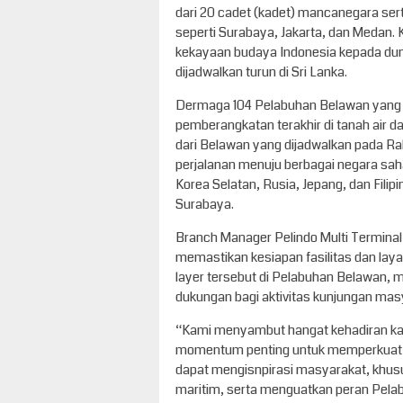
dari 20 cadet (kadet) mancanegara sert
seperti Surabaya, Jakarta, dan Medan.
kekayaan budaya Indonesia kepada dun
dijadwalkan turun di Sri Lanka.
Dermaga 104 Pelabuhan Belawan yang dik
pemberangkatan terakhir di tanah air dal
dari Belawan yang dijadwalkan pada Rab
perjalanan menuju berbagai negara saha
Korea Selatan, Rusia, Jepang, dan Fili
Surabaya.
Branch Manager Pelindo Multi Termina
memastikan kesiapan fasilitas dan la
layer tersebut di Pelabuhan Belawan, m
dukungan bagi aktivitas kunjungan masy
“Kami menyambut hangat kehadiran kap
momentum penting untuk memperkuat lit
dapat mengisnpirasi masyarakat, khus
maritim, serta menguatkan peran Pelabu