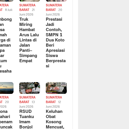
ATERA
SUMATERA
SUMATERA
AT
11 Juli
BARAT
21
BARAT
20
6
Juni 2026
Juni 2026
mbong
Truk
Prestasi
an
Miring
Jadi
sa
Hambat
Contoh,
mah
Arus Lalu
SMPN 1
ga di
Lintas di
Dua Koto
saman
Jalan
Beri
pa
Panti–
Apresiasi
ar
Simpang
Siswa
kum
Empat
Berpresta
u
si
esaha
ATERA
SUMATERA
SUMATERA
AT
20
BARAT
13
BARAT
12
 2026
Juni 2026
Juni 2026
sona
RSUD
Keluhan
ahari
Tuanku
Obat
rbenam
Imam
Kosong
Puncak
Bonjol
Mencuat,