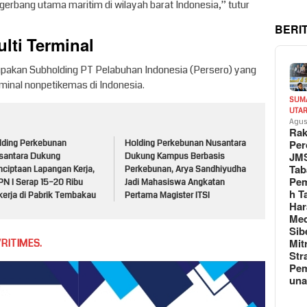
 gerbang utama maritim di wilayah barat Indonesia,” tutur
BERI
lti Terminal
upakan Subholding PT Pelabuhan Indonesia (Persero) yang
minal nonpetikemas di Indonesia.
SUM
UTA
Agus
Rak
Per
lding Perkebunan
Holding Perkebunan Nusantara
JM
santara Dukung
Dukung Kampus Berbasis
Tab
nciptaan Lapangan Kerja,
Perkebunan, Arya Sandhiyudha
Pem
PN I Serap 15–20 Ribu
Jadi Mahasiswa Angkatan
h T
kerja di Pabrik Tembakau
Pertama Magister ITSI
Har
Med
Sib
Mit
RITIMES.
Str
Pe
un