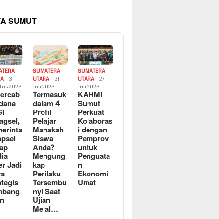
TA SUMUT
ATERA
SUMATERA
SUMATERA
RA
3
UTARA
31
UTARA
27
tus 2026
Juli 2026
Juli 2026
ercab
Termasuk
KAHMI
dana
dalam 4
Sumut
SI
Profil
Perkuat
agsel,
Pelajar
Kolaboras
erinta
Manakah
i dengan
apsel
Siswa
Pemprov
ap
Anda?
untuk
ia
Mengung
Penguata
er Jadi
kap
n
ra
Perilaku
Ekonomi
ategis
Tersembu
Umat
mbang
nyi Saat
an
Ujian
Melal…