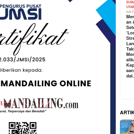
SUM
UTA
Juli 
Mem
an 
Set
‘Lo
Str
La
Tak
Me
ali
Kep
aan
da
ARTI