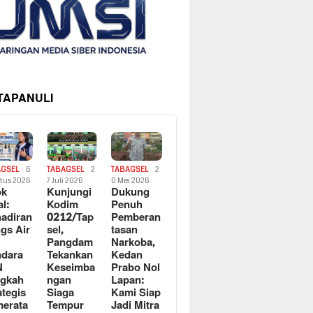
 TAPANULI
AGSEL
6
TABAGSEL
2
TABAGSEL
2
tus 2026
7 Juli 2026
0 Mei 2026
ok
Kunjungi
Dukung
al:
Kodim
Penuh
adiran
0212/Tap
Pemberan
gs Air
sel,
tasan
Pangdam
Narkoba,
dara
Tekankan
Kedan
N
Keseimba
Prabo Nol
ngkah
ngan
Lapan:
ategis
Siaga
Kami Siap
erata
Tempur
Jadi Mitra