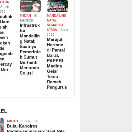
ATERA
RA
20
2026
ulihk
MEDAN
18
MANDAILING
Akun
Juli 2026
NATAL
,
Infrastruk
SUMATERA
elah
tur
UTARA
18 Juli
se
Mandailin
2026
eak’:
Merajut
g Natal:
ngkah
Harmoni
Saatnya
tis
di Pantai
Pemerinta
ngemb
Barat,
h Sumut
kan
PAPPRI
Berhenti
ercay
Madina
Menunda
 Diri
Gelar
Solusi
l…
Temu
Ramah
Pengurus
KEL
ARTIKEL
10 Juli 2026
Buku Kapolres
Padangsidimpuan: Saat Nila…