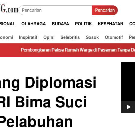
Pencarian
SIONAL
OLAHRAGA
BUDAYA
POLITIK
KESEHATAN
CO
konomi
Inspiratif
Opini
Selebritis
Sosok
Otomotif
Pe
karan Paksa Rumah Warga di Pasaman Tanpa Dasar Hukum Picu Ke
Pemut
Video
ang Diplomasi
RI Bima Suci
 Pelabuhan