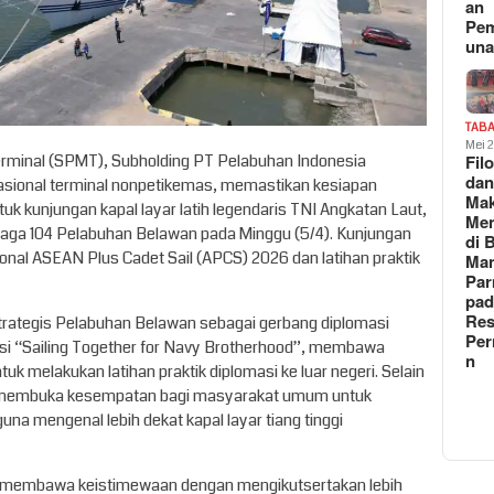
an
Pe
un
TAB
Mei 
Terminal (SPMT), Subholding PT Pelabuhan Indonesia
Fil
da
rasional terminal nonpetikemas, memastikan kesiapan
Ma
uk kunjungan kapal layar latih legendaris TNI Angkatan Laut,
Me
maga 104 Pelabuhan Belawan pada Minggu (5/4). Kunjungan
di 
ional ASEAN Plus Cadet Sail (APCS) 2026 dan latihan praktik
Man
Pa
pad
Res
trategis Pelabuhan Belawan sebagai gerbang diplomasi
Per
isi “Sailing Together for Navy Brotherhood”, membawa
n
k melakukan latihan praktik diplomasi ke luar negeri. Selain
juga membuka kesempatan bagi masyarakat umum untuk
una mengenal lebih dekat kapal layar tiang tinggi
uci membawa keistimewaan dengan mengikutsertakan lebih