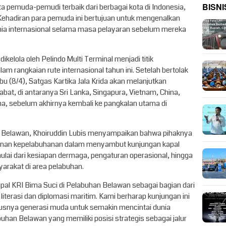
BISNI
a pemuda-pemudi terbaik dari berbagai kota di Indonesia,
 Kehadiran para pemuda ini bertujuan untuk mengenalkan
ia internasional selama masa pelayaran sebelum mereka
elola oleh Pelindo Multi Terminal menjadi titik
am rangkaian rute internasional tahun ini. Setelah bertolak
u (8/4), Satgas Kartika Jala Krida akan melanjutkan
bat, di antaranya Sri Lanka, Singapura, Vietnam, China,
pina, sebelum akhirnya kembali ke pangkalan utama di
l Belawan, Khoiruddin Lubis menyampaikan bahwa pihaknya
yanan kepelabuhanan dalam menyambut kunjungan kapal
ulai dari kesiapan dermaga, pengaturan operasional, hingga
arakat di area pelabuhan.
al KRI Bima Suci di Pelabuhan Belawan sebagai bagian dari
erasi dan diplomasi maritim. Kami berharap kunjungan ini
usnya generasi muda untuk semakin mencintai dunia
han Belawan yang memiliki posisi strategis sebagai jalur