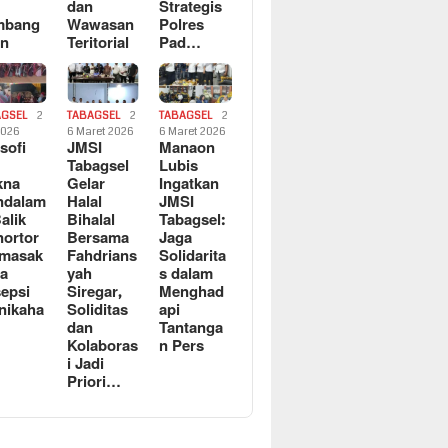
dan
Strategis
mbang
Wawasan
Polres
an
Teritorial
Pad…
AGSEL
2
TABAGSEL
2
TABAGSEL
2
2026
6 Maret 2026
6 Maret 2026
osofi
JMSI
Manaon
n
Tabagsel
Lubis
kna
Gelar
Ingatkan
ndalam
Halal
JMSI
Balik
Bihalal
Tabagsel:
ortor
Bersama
Jaga
rmasak
Fahdrians
Solidarita
a
yah
s dalam
epsi
Siregar,
Menghad
nikaha
Soliditas
api
dan
Tantanga
Kolaboras
n Pers
i Jadi
Priori…