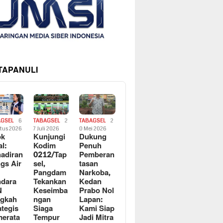
 TAPANULI
AGSEL
6
TABAGSEL
2
TABAGSEL
2
tus 2026
7 Juli 2026
0 Mei 2026
ok
Kunjungi
Dukung
al:
Kodim
Penuh
adiran
0212/Tap
Pemberan
gs Air
sel,
tasan
Pangdam
Narkoba,
dara
Tekankan
Kedan
N
Keseimba
Prabo Nol
ngkah
ngan
Lapan:
ategis
Siaga
Kami Siap
erata
Tempur
Jadi Mitra