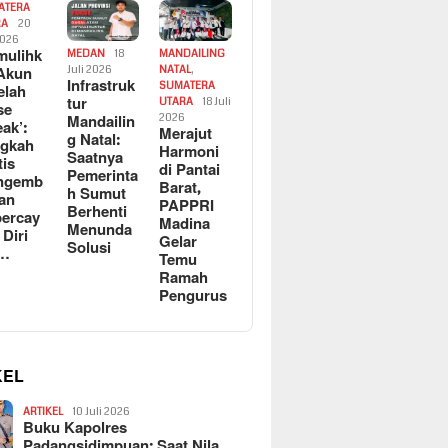
ATERA
RA
20
2026
ulihk
MEDAN
18
MANDAILING
Akun
Juli 2026
NATAL
,
Infrastruk
SUMATERA
elah
tur
UTARA
18 Juli
se
Mandailin
2026
eak’:
Merajut
g Natal:
ngkah
Harmoni
Saatnya
tis
di Pantai
Pemerinta
ngemb
Barat,
h Sumut
kan
PAPPRI
Berhenti
ercay
Madina
Menunda
 Diri
Gelar
Solusi
l…
Temu
Ramah
Pengurus
KEL
ARTIKEL
10 Juli 2026
Buku Kapolres
Padangsidimpuan: Saat Nila…