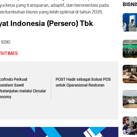
BISNI
erja yang transparan, adaptif, dan berorientasi pada
ertumbuhan bisnis yang lebih optimal di tahun 2026.
at Indonesia (Persero) Tbk
 10110
VRITIMES
cofindo Perkuat
POST Hadir sebagai Solusi POS
osistem Sawit
untuk Operasional Restoran
kelanjutan melalui Circular
onomy