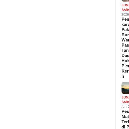
SUM
BAR
202
Pe
kar
Pak
Ru
War
Pa
Tan
Das
Hu
Pic
Ker
n
SUM
BAR
Juni
Pe
Mat
Te
di 