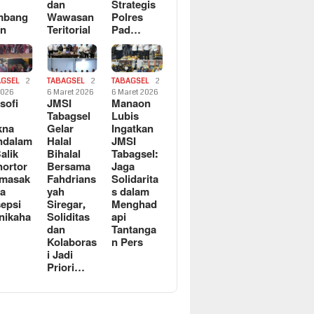
dan
Strategis
mbang
Wawasan
Polres
an
Teritorial
Pad…
AGSEL
2
TABAGSEL
2
TABAGSEL
2
2026
6 Maret 2026
6 Maret 2026
osofi
JMSI
Manaon
n
Tabagsel
Lubis
kna
Gelar
Ingatkan
ndalam
Halal
JMSI
Balik
Bihalal
Tabagsel:
ortor
Bersama
Jaga
rmasak
Fahdrians
Solidarita
a
yah
s dalam
epsi
Siregar,
Menghad
nikaha
Soliditas
api
dan
Tantanga
Kolaboras
n Pers
i Jadi
Priori…