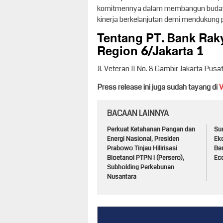
komitmennya dalam membangun budaya k
kinerja berkelanjutan demi mendukung p
Tentang PT. Bank Raky
Region 6/Jakarta 1
Jl. Veteran II No. 8 Gambir Jakarta Pusat
Press release ini juga sudah tayang di
BACAAN LAINNYA
Perkuat Ketahanan Pangan dan
Su
Energi Nasional, Presiden
Ek
Prabowo Tinjau Hilirisasi
Ber
Bioetanol PTPN I (Persero),
Ec
Subholding Perkebunan
Nusantara