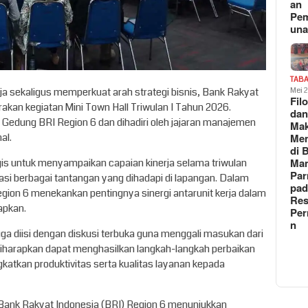
an
Pe
un
TAB
ja sekaligus memperkuat arah strategi bisnis, Bank Rakyat
Mei 
Fil
akan kegiatan Mini Town Hall Triwulan I Tahun 2026.
da
ll Gedung BRI Region 6 dan dihadiri oleh jajaran manajemen
Ma
al.
Me
di 
Man
egis untuk menyampaikan capaian kinerja selama triwulan
Pa
asi berbagai tantangan yang dihadapi di lapangan. Dalam
pad
gion 6 menekankan pentingnya sinergi antarunit kerja dalam
Res
apkan.
Per
n
juga diisi dengan diskusi terbuka guna menggali masukan dari
ni diharapkan dapat menghasilkan langkah-langkah perbaikan
gkatkan produktivitas serta kualitas layanan kepada
, Bank Rakyat Indonesia (BRI) Region 6 menunjukkan