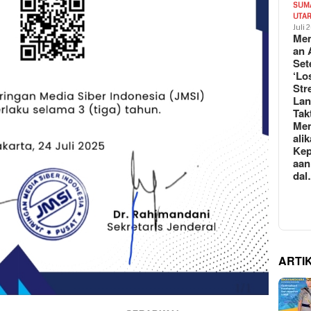
SUM
UTA
Juli 
Mem
an 
Set
‘Lo
Str
La
Tak
Me
ali
Kep
aan
da
ARTI