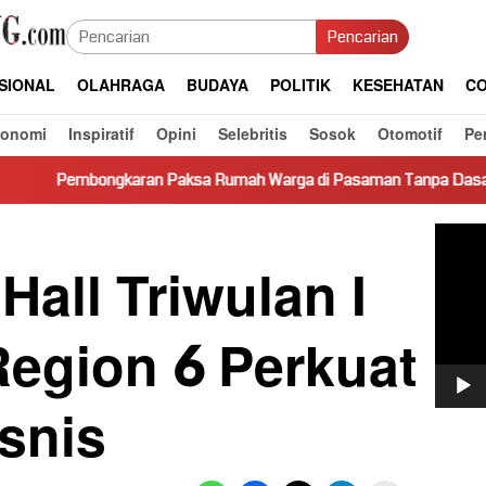
Pencarian
SIONAL
OLAHRAGA
BUDAYA
POLITIK
KESEHATAN
CO
konomi
Inspiratif
Opini
Selebritis
Sosok
Otomotif
Pe
n Paksa Rumah Warga di Pasaman Tanpa Dasar Hukum Picu Keres
Pemut
Video
Hall Triwulan I
Region 6 Perkuat
isnis