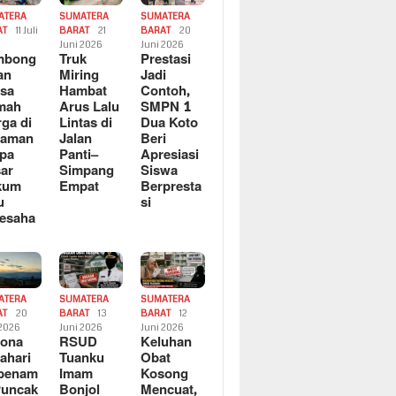
ATERA
SUMATERA
SUMATERA
AT
11 Juli
BARAT
21
BARAT
20
6
Juni 2026
Juni 2026
mbong
Truk
Prestasi
an
Miring
Jadi
sa
Hambat
Contoh,
mah
Arus Lalu
SMPN 1
ga di
Lintas di
Dua Koto
saman
Jalan
Beri
pa
Panti–
Apresiasi
ar
Simpang
Siswa
kum
Empat
Berpresta
u
si
esaha
ATERA
SUMATERA
SUMATERA
AT
20
BARAT
13
BARAT
12
 2026
Juni 2026
Juni 2026
sona
RSUD
Keluhan
ahari
Tuanku
Obat
rbenam
Imam
Kosong
Puncak
Bonjol
Mencuat,