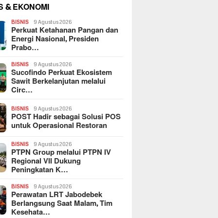
S & EKONOMI
BISNIS
9 Agustus 2026
Perkuat Ketahanan Pangan dan
Energi Nasional, Presiden
Prabo…
BISNIS
9 Agustus 2026
Sucofindo Perkuat Ekosistem
Sawit Berkelanjutan melalui
Circ…
BISNIS
9 Agustus 2026
POST Hadir sebagai Solusi POS
untuk Operasional Restoran
BISNIS
9 Agustus 2026
PTPN Group melalui PTPN IV
Regional VII Dukung
Peningkatan K…
BISNIS
9 Agustus 2026
Perawatan LRT Jabodebek
Berlangsung Saat Malam, Tim
Kesehata…