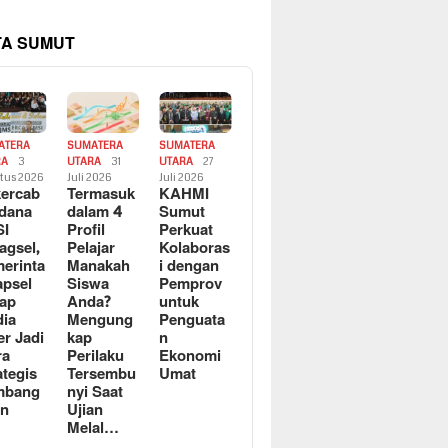
TA SUMUT
ATERA
SUMATERA
SUMATERA
RA
3
UTARA
31
UTARA
27
tus 2026
Juli 2026
Juli 2026
ercab
Termasuk
KAHMI
dana
dalam 4
Sumut
SI
Profil
Perkuat
agsel,
Pelajar
Kolaboras
erinta
Manakah
i dengan
apsel
Siswa
Pemprov
ap
Anda?
untuk
ia
Mengung
Penguata
er Jadi
kap
n
ra
Perilaku
Ekonomi
ategis
Tersembu
Umat
mbang
nyi Saat
an
Ujian
Melal…