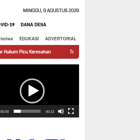
MINGGU, 9 AGUSTUS 2026
VID-19
DANA DESA
ristiwa
EDUKASI
ADVERTORIAL
ahan
Truk Miring Hambat Arus Lalu Lintas di Jalan Panti–Si
ar
00:00
00:13