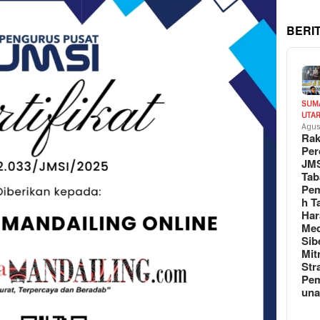
BERI
SUM
UTA
Agus
Rak
Per
JM
Tab
Pem
h T
Har
Med
Sib
Mit
Str
Pe
un