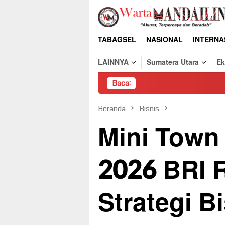
Loncat
ke
konten
TABAGSEL
NASIONAL
INTERNA
LAINNYA
Sumatera Utara
E
Baca:
Pembongkara
Beranda
Bisnis
Mini Town 
2026 BRI 
Strategi B