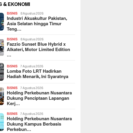
S & EKONOMI
BISNIS
8 Agustus 2026
Industri Akuakultur Pakistan,
Asia Selatan hingga Timur
Teng…
BISNIS
8 Agustus 2026
Fazzio Sunset Blue Hybrid x
Alkateri, Motor Limited Edition
…
BISNIS
7 Agustus 2026
Lomba Foto LRT Hadirkan
Hadiah Menarik, Ini Syaratnya
BISNIS
7 Agustus 2026
Holding Perkebunan Nusantara
Dukung Penciptaan Lapangan
Kerj…
BISNIS
7 Agustus 2026
Holding Perkebunan Nusantara
Dukung Kampus Berbasis
Perkebun…