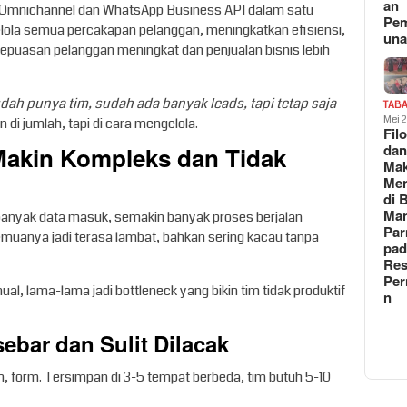
an
Omnichannel dan WhatsApp Business API dalam satu
Pe
ola semua percakapan pelanggan, meningkatkan efisiensi,
un
epuasan pelanggan meningkat dan penjualan bisnis lebih
dah punya tim, sudah ada banyak leads, tapi tetap saja
TAB
Mei 
di jumlah, tapi di cara mengelola.
Fil
Makin Kompleks dan Tidak
da
Ma
Me
di 
Man
anyak data masuk, semakin banyak proses berjalan
Pa
muanya jadi terasa lambat, bahkan sering kacau tanpa
pad
Res
Per
l, lama-lama jadi bottleneck yang bikin tim tidak produktif
n
ebar dan Sulit Dilacak
 form. Tersimpan di 3-5 tempat berbeda, tim butuh 5-10