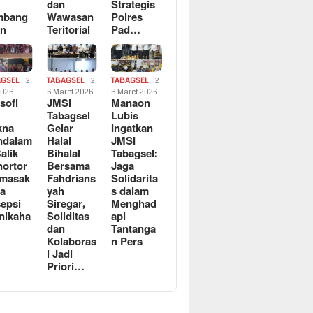
dan
Strategis
mbang
Wawasan
Polres
an
Teritorial
Pad…
AGSEL
2
TABAGSEL
2
TABAGSEL
2
2026
6 Maret 2026
6 Maret 2026
osofi
JMSI
Manaon
n
Tabagsel
Lubis
kna
Gelar
Ingatkan
ndalam
Halal
JMSI
Balik
Bihalal
Tabagsel:
ortor
Bersama
Jaga
rmasak
Fahdrians
Solidarita
a
yah
s dalam
epsi
Siregar,
Menghad
nikaha
Soliditas
api
dan
Tantanga
Kolaboras
n Pers
i Jadi
Priori…