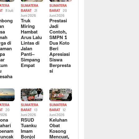
ATERA
SUMATERA
SUMATERA
AT
11 Juli
BARAT
21
BARAT
20
6
Juni 2026
Juni 2026
mbong
Truk
Prestasi
an
Miring
Jadi
sa
Hambat
Contoh,
mah
Arus Lalu
SMPN 1
ga di
Lintas di
Dua Koto
saman
Jalan
Beri
pa
Panti–
Apresiasi
ar
Simpang
Siswa
kum
Empat
Berpresta
u
si
esaha
ATERA
SUMATERA
SUMATERA
AT
20
BARAT
13
BARAT
12
 2026
Juni 2026
Juni 2026
sona
RSUD
Keluhan
ahari
Tuanku
Obat
rbenam
Imam
Kosong
Puncak
Bonjol
Mencuat,