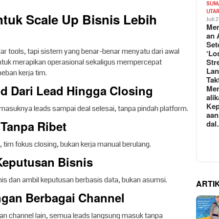
SUM
UTA
tuk Scale Up Bisnis Lebih
Juli 
Mem
an 
Set
adar tools, tapi sistem yang benar-benar menyatu dari awal
‘Lo
Str
ntuk merapikan operasional sekaligus mempercepat
La
ban kerja tim.
Tak
nd Dari Lead Hingga Closing
Me
ali
Kep
masuknya leads sampai deal selesai, tanpa pindah platform.
aan
 Tanpa Ribet
da
, tim fokus closing, bukan kerja manual berulang.
 Keputusan Bisnis
nis dan ambil keputusan berbasis data, bukan asumsi.
ARTI
ngan Berbagai Channel
an channel lain, semua leads langsung masuk tanpa