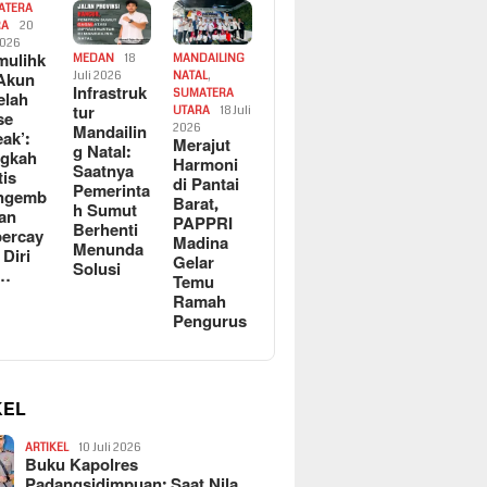
ATERA
RA
20
2026
ulihk
MEDAN
18
MANDAILING
Akun
Juli 2026
NATAL
,
Infrastruk
SUMATERA
elah
tur
UTARA
18 Juli
se
Mandailin
2026
eak’:
Merajut
g Natal:
ngkah
Harmoni
Saatnya
tis
di Pantai
Pemerinta
ngemb
Barat,
h Sumut
kan
PAPPRI
Berhenti
ercay
Madina
Menunda
 Diri
Gelar
Solusi
l…
Temu
Ramah
Pengurus
KEL
ARTIKEL
10 Juli 2026
Buku Kapolres
Padangsidimpuan: Saat Nila…