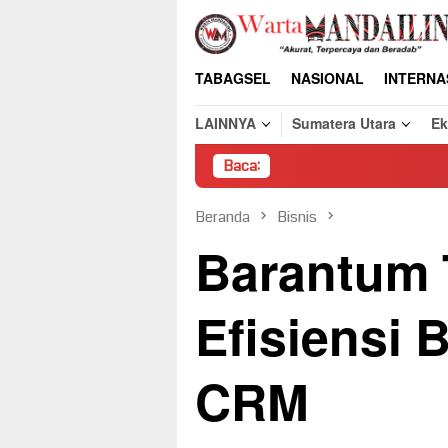
Loncat
ke
konten
TABAGSEL
NASIONAL
INTERNA
LAINNYA
Sumatera Utara
E
Baca:
Pembon
Beranda
Bisnis
Barantum 
Efisiensi 
CRM