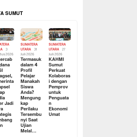
TA SUMUT
ATERA
SUMATERA
SUMATERA
RA
3
UTARA
31
UTARA
27
tus 2026
Juli 2026
Juli 2026
ercab
Termasuk
KAHMI
dana
dalam 4
Sumut
SI
Profil
Perkuat
agsel,
Pelajar
Kolaboras
erinta
Manakah
i dengan
apsel
Siswa
Pemprov
ap
Anda?
untuk
ia
Mengung
Penguata
er Jadi
kap
n
ra
Perilaku
Ekonomi
ategis
Tersembu
Umat
mbang
nyi Saat
an
Ujian
Melal…