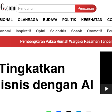
Pencarian
SIONAL
OLAHRAGA
BUDAYA
POLITIK
KESEHATAN
CO
konomi
Inspiratif
Opini
Selebritis
Sosok
Otomotif
Pe
gkaran Paksa Rumah Warga di Pasaman Tanpa Dasar Hukum Picu 
Pemut
Video
Tingkatkan
Bisnis dengan AI