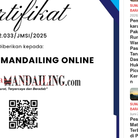
SUM
BAR
202
Pe
kar
Pak
Ru
War
Pa
Tan
Das
Hu
Pic
Ker
n
SUM
BAR
Juni
Pe
Mat
Te
di 