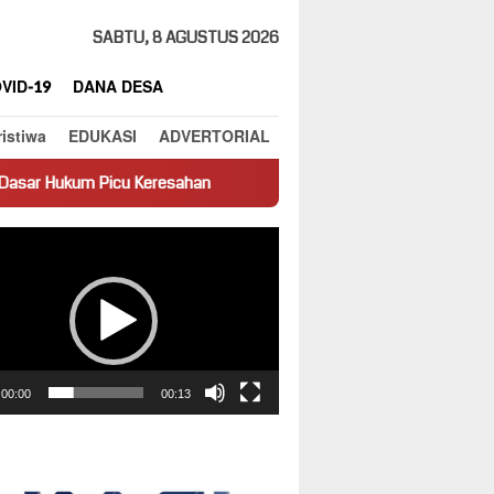
SABTU, 8 AGUSTUS 2026
VID-19
DANA DESA
ristiwa
EDUKASI
ADVERTORIAL
Keresahan
Truk Miring Hambat Arus Lalu Lintas di Jalan Pan
ar
00:00
00:13