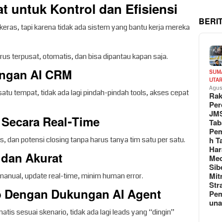
t untuk Kontrol dan Efisiensi
BERI
 keras, tapi karena tidak ada sistem yang bantu kerja mereka
s terpusat, otomatis, dan bisa dipantau kapan saja.
dengan AI CRM
SUM
UTA
Agus
tu tempat, tidak ada lagi pindah-pindah tools, akses cepat
Rak
Per
JM
e Secara Real-Time
Tab
Pem
ess, dan potensi closing tanpa harus tanya tim satu per satu.
h T
Har
 dan Akurat
Med
Sib
Mit
 manual, update real-time, minim human error.
Str
p Dengan Dukungan AI Agent
Pe
un
atis sesuai skenario, tidak ada lagi leads yang “dingin”