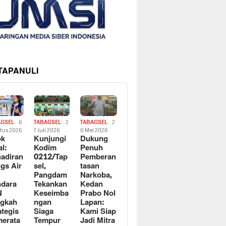
 TAPANULI
AGSEL
6
TABAGSEL
2
TABAGSEL
2
tus 2026
7 Juli 2026
0 Mei 2026
ok
Kunjungi
Dukung
al:
Kodim
Penuh
adiran
0212/Tap
Pemberan
gs Air
sel,
tasan
Pangdam
Narkoba,
dara
Tekankan
Kedan
N
Keseimba
Prabo Nol
ngkah
ngan
Lapan:
ategis
Siaga
Kami Siap
erata
Tempur
Jadi Mitra