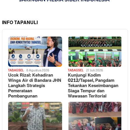
INFO TAPANULI
TABAGSEL
6 Agustus 2026
TABAGSEL
27 Juli 2026
Ucok Rizal: Kehadiran
Kunjungi Kodim
Wings Air di Bandara JHN
0212/Tapsel, Pangdam
Langkah Strategis
Tekankan Keseimbangan
Pemerataan
Siaga Tempur dan
Pembangunan
Wawasan Teritorial