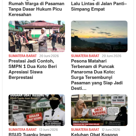
Rumah Warga di Pasaman
Lalu Lintas di Jalan Panti–
Tanpa Dasar Hukum Picu
Simpang Empat
Keresahan
SUMATERA BARAT
20 Juni 2026
SUMATERA BARAT
20 Juni 2026
Prestasi Jadi Contoh,
Pesona Matahari
SMPN 1 Dua Koto Beri
Terbenam di Puncak
Apresiasi Siswa
Panaroma Dua Koto:
Berprestasi
Surga Tersembunyi
Pasaman yang Siap Jadi
Desti…
SUMATERA BARAT
13 Juni 2026
SUMATERA BARAT
12 Juni 2026
RSUD Tuanku Imam
Keluhan Obat Kosong