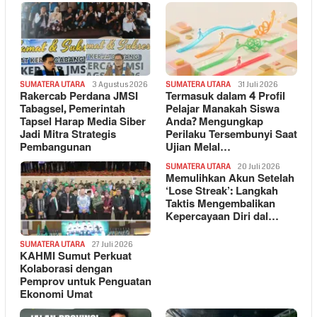
SUMATERA UTARA
3 Agustus 2026
SUMATERA UTARA
31 Juli 2026
Rakercab Perdana JMSI
Termasuk dalam 4 Profil
Tabagsel, Pemerintah
Pelajar Manakah Siswa
Tapsel Harap Media Siber
Anda? Mengungkap
Jadi Mitra Strategis
Perilaku Tersembunyi Saat
Pembangunan
Ujian Melal…
SUMATERA UTARA
20 Juli 2026
Memulihkan Akun Setelah
‘Lose Streak’: Langkah
Taktis Mengembalikan
Kepercayaan Diri dal…
SUMATERA UTARA
27 Juli 2026
KAHMI Sumut Perkuat
Kolaborasi dengan
Pemprov untuk Penguatan
Ekonomi Umat