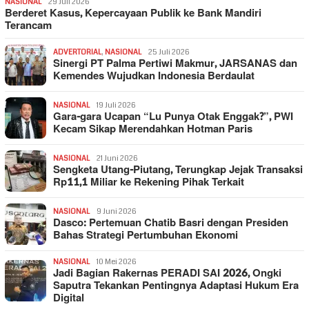
NASIONAL
29 Juli 2026
Berderet Kasus, Kepercayaan Publik ke Bank Mandiri
Terancam
ADVERTORIAL
,
NASIONAL
25 Juli 2026
Sinergi PT Palma Pertiwi Makmur, JARSANAS dan
Kemendes Wujudkan Indonesia Berdaulat
NASIONAL
19 Juli 2026
Gara-gara Ucapan “Lu Punya Otak Enggak?”, PWI
Kecam Sikap Merendahkan Hotman Paris
NASIONAL
21 Juni 2026
Sengketa Utang-Piutang, Terungkap Jejak Transaksi
Rp11,1 Miliar ke Rekening Pihak Terkait
NASIONAL
9 Juni 2026
Dasco: Pertemuan Chatib Basri dengan Presiden
Bahas Strategi Pertumbuhan Ekonomi
NASIONAL
10 Mei 2026
Jadi Bagian Rakernas PERADI SAI 2026, Ongki
Saputra Tekankan Pentingnya Adaptasi Hukum Era
Digital