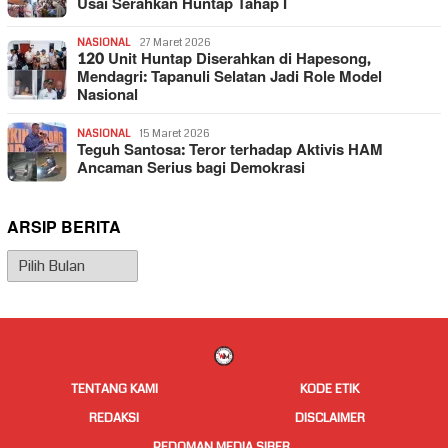
Usai Serahkan Huntap Tahap I
NASIONAL
27 Maret 2026
120 Unit Huntap Diserahkan di Hapesong,
Mendagri: Tapanuli Selatan Jadi Role Model
Nasional
NASIONAL
15 Maret 2026
Teguh Santosa: Teror terhadap Aktivis HAM
Ancaman Serius bagi Demokrasi
ARSIP BERITA
Arsip
Berita
TENTANG KAMI
KODE ETIK
REDAKSI
DISCLAIMER
PEDOMAN MEDIA SIBER