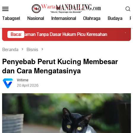
Loncat
Menu
ke
Mobile
konten
Tabagsel
Nasional
Internasional
Olahraga
Budaya
Po
n Tanpa Dasar Hukum Picu Keresahan
Baca:
Truk Miring Hambat 
Beranda
Bisnis
Penyebab Perut Kucing Membesar
dan Cara Mengatasinya
Vritime
20 April 2026