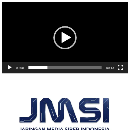
Pemutar
Video
00:00
00:13