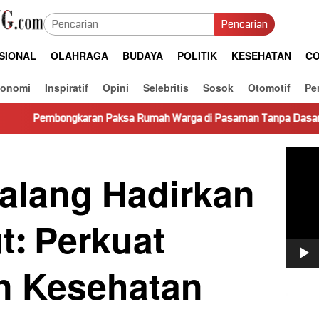
Pencarian
SIONAL
OLAHRAGA
BUDAYA
POLITIK
KESEHATAN
CO
konomi
Inspiratif
Opini
Selebritis
Sosok
Otomotif
Pe
n Paksa Rumah Warga di Pasaman Tanpa Dasar Hukum Picu Keres
Pemut
Video
lang Hadirkan
: Perkuat
n Kesehatan