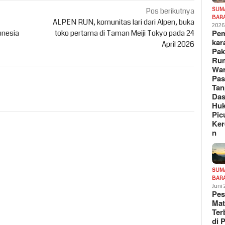
Pos berikutnya
SUM
BAR
ALPEN RUN, komunitas lari dari Alpen, buka
202
Pe
onesia
toko pertama di Taman Meiji Tokyo pada 24
kar
April 2026
Pak
Ru
War
Pa
Tan
Das
Hu
Pic
Ker
n
SUM
BAR
Juni
Pe
Mat
Te
di 