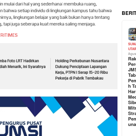
in mulai dari hal yang sederhana: membuka ruang,
bahwa setiap individu di lingkungan kampus tahu bahwa
BERI
hirnya, lingkungan belajar yang baik bukan hanya tentang
 tapi juga seberapa kuat mereka saling menjaga.
VRITIMES
SUM
UTA
Agus
Rak
mba Foto LRT Hadirkan
Holding Perkebunan Nusantara
Per
iah Menarik, Ini Syaratnya
Dukung Penciptaan Lapangan
JM
Kerja, PTPN I Serap 15–20 Ribu
Tab
Pekerja di Pabrik Tembakau
Pem
h T
Har
Med
Sib
Mit
Str
Pe
un