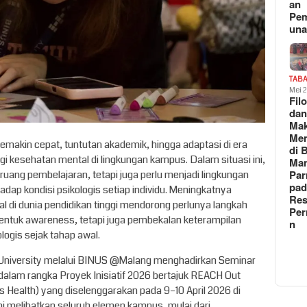
an
Pe
un
TAB
Mei 
Fil
da
Ma
Me
emakin cepat, tuntutan akademik, hingga adaptasi di era
di 
gi kesehatan mental di lingkungan kampus. Dalam situasi ini,
Man
Pa
ruang pembelajaran, tetapi juga perlu menjadi lingkungan
pad
adap kondisi psikologis setiap individu. Meningkatnya
Res
l di dunia pendidikan tinggi mendorong perlunya langkah
Per
bentuk awareness, tetapi juga pembekalan keterampilan
n
ogis sejak tahap awal.
University melalui BINUS @Malang menghadirkan Seminar
 dalam rangka Proyek Inisiatif 2026 bertajuk REACH Out
 Health) yang diselenggarakan pada 9–10 April 2026 di
i melibatkan seluruh elemen kampus, mulai dari