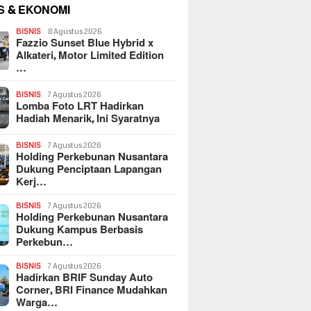
S & EKONOMI
BISNIS
8 Agustus 2026
Fazzio Sunset Blue Hybrid x
Alkateri, Motor Limited Edition
…
BISNIS
7 Agustus 2026
Lomba Foto LRT Hadirkan
Hadiah Menarik, Ini Syaratnya
BISNIS
7 Agustus 2026
Holding Perkebunan Nusantara
Dukung Penciptaan Lapangan
Kerj…
BISNIS
7 Agustus 2026
Holding Perkebunan Nusantara
Dukung Kampus Berbasis
Perkebun…
BISNIS
7 Agustus 2026
Hadirkan BRIF Sunday Auto
Corner, BRI Finance Mudahkan
Warga…