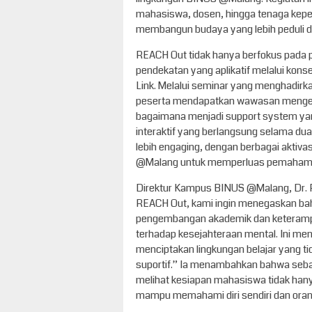
mahasiswa, dosen, hingga tenaga kepe
membangun budaya yang lebih peduli da
REACH Out tidak hanya berfokus pada
pendekatan yang aplikatif melalui kons
Link. Melalui seminar yang menghadirkan
peserta mendapatkan wawasan mengenai
bagaimana menjadi support system yang
interaktif yang berlangsung selama dua
lebih engaging, dengan berbagai aktivas
@Malang untuk memperluas pemahama
Direktur Kampus BINUS @Malang, Dr. R
REACH Out, kami ingin menegaskan ba
pengembangan akademik dan keterampila
terhadap kesejahteraan mental. Ini m
menciptakan lingkungan belajar yang ti
suportif.” Ia menambahkan bahwa seb
melihat kesiapan mahasiswa tidak hanya
mampu memahami diri sendiri dan orang 