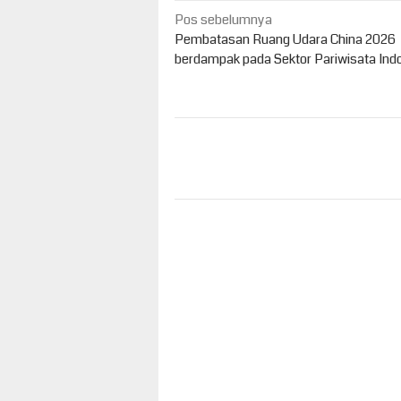
Navigasi
Pos sebelumnya
pos
Pembatasan Ruang Udara China 2026
berdampak pada Sektor Pariwisata Ind