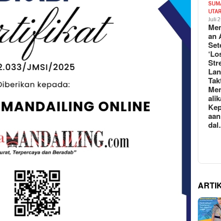
SUM
UTA
Juli 
Mem
an 
Set
‘Lo
Str
La
Tak
Me
ali
Kep
aan
da
ARTI