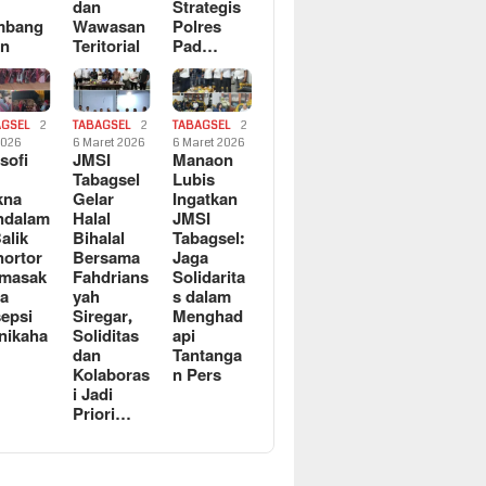
dan
Strategis
mbang
Wawasan
Polres
an
Teritorial
Pad…
AGSEL
2
TABAGSEL
2
TABAGSEL
2
2026
6 Maret 2026
6 Maret 2026
osofi
JMSI
Manaon
n
Tabagsel
Lubis
kna
Gelar
Ingatkan
ndalam
Halal
JMSI
Balik
Bihalal
Tabagsel:
ortor
Bersama
Jaga
rmasak
Fahdrians
Solidarita
a
yah
s dalam
epsi
Siregar,
Menghad
nikaha
Soliditas
api
dan
Tantanga
Kolaboras
n Pers
i Jadi
Priori…