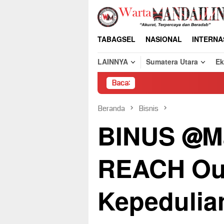
Loncat
ke
konten
TABAGSEL
NASIONAL
INTERNA
LAINNYA
Sumatera Utara
E
Baca:
Pembongkara
Beranda
Bisnis
BINUS @Ma
REACH Out
Kepedulia