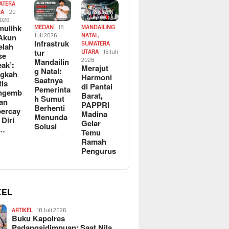
ATERA
RA
20
2026
ulihk
MEDAN
18
MANDAILING
Akun
Juli 2026
NATAL
,
Infrastruk
SUMATERA
elah
tur
UTARA
18 Juli
se
Mandailin
2026
eak’:
Merajut
g Natal:
ngkah
Harmoni
Saatnya
tis
di Pantai
Pemerinta
ngemb
Barat,
h Sumut
kan
PAPPRI
Berhenti
ercay
Madina
Menunda
 Diri
Gelar
Solusi
l…
Temu
Ramah
Pengurus
KEL
ARTIKEL
10 Juli 2026
Buku Kapolres
Padangsidimpuan: Saat Nila…