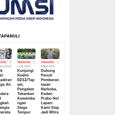
 TAPANULI
AGSEL
6
TABAGSEL
2
TABAGSEL
2
tus 2026
7 Juli 2026
0 Mei 2026
ok
Kunjungi
Dukung
al:
Kodim
Penuh
adiran
0212/Tap
Pemberan
gs Air
sel,
tasan
Pangdam
Narkoba,
dara
Tekankan
Kedan
N
Keseimba
Prabo Nol
ngkah
ngan
Lapan:
ategis
Siaga
Kami Siap
erata
Tempur
Jadi Mitra