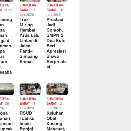
ATERA
SUMATERA
SUMATERA
AT
11 Juli
BARAT
21
BARAT
20
6
Juni 2026
Juni 2026
mbong
Truk
Prestasi
an
Miring
Jadi
sa
Hambat
Contoh,
mah
Arus Lalu
SMPN 1
ga di
Lintas di
Dua Koto
saman
Jalan
Beri
pa
Panti–
Apresiasi
ar
Simpang
Siswa
kum
Empat
Berpresta
u
si
esaha
ATERA
SUMATERA
SUMATERA
AT
20
BARAT
13
BARAT
12
 2026
Juni 2026
Juni 2026
sona
RSUD
Keluhan
ahari
Tuanku
Obat
rbenam
Imam
Kosong
Puncak
Bonjol
Mencuat,