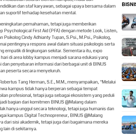
BISNI
ndidikan dan staf karyawan, sebagai upaya bersama dalam
n suportif terhadap kesehatan mental.
 peningkatan pemahaman, tetapi juga memberikan
ep Psychological First Aid (PFA) dengan metode Look, Listen,
 Psikolog Cindy Adhianty Tupan, S.Psi., M.Psi., Psikolog,
 pentingnya respons awal dalam situasi psikologis serta
 empatik di lingkungan sekitar. Sementara itu, expo
 hari di area lobby kampus menjadi sarana edukasi yang
i dan penyebaran informasi dari berbagai unit di BINUS
n peserta secara menyeluruh.
obertus Tang Herman, S.E., M.M., menyampaikan, “Melalui
hwa kampus tidak hanya berperan sebagai tempat
n profesional, tetapi juga sebagai ekosistem yang peduli
enjadi bagian dari komitmen BINUS @Malang dalam
dak hanya unggul secara teknologi, tetapi juga humanis dan
agai kampus Digital Technopreneur, BINUS @Malang
 dari sisi akademik, tetapi juga dari bagaimana mereka
lain di sekitarnya.