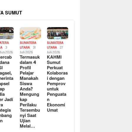
TA SUMUT
ATERA
SUMATERA
SUMATERA
RA
3
UTARA
31
UTARA
27
tus 2026
Juli 2026
Juli 2026
ercab
Termasuk
KAHMI
dana
dalam 4
Sumut
SI
Profil
Perkuat
agsel,
Pelajar
Kolaboras
erinta
Manakah
i dengan
apsel
Siswa
Pemprov
ap
Anda?
untuk
ia
Mengung
Penguata
er Jadi
kap
n
ra
Perilaku
Ekonomi
ategis
Tersembu
Umat
mbang
nyi Saat
an
Ujian
Melal…