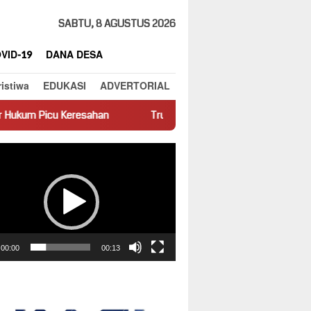
SABTU, 8 AGUSTUS 2026
VID-19
DANA DESA
ristiwa
EDUKASI
ADVERTORIAL
ahan
Truk Miring Hambat Arus Lalu Lintas di Jalan Panti–Sim
ar
00:00
00:13