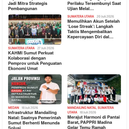
Jadi Mitra Strategis
Perilaku Tersembunyi Saat
Pembangunan
Ujian Melal…
SUMATERA UTARA
20 Juli 2026
Memulihkan Akun Setelah
‘Lose Streak’: Langkah
Taktis Mengembalikan
Kepercayaan Diri dal…
SUMATERA UTARA
27 Juli 2026
KAHMI Sumut Perkuat
Kolaborasi dengan
Pemprov untuk Penguatan
Ekonomi Umat
MEDAN
18 Juli 2026
MANDAILING NATAL
,
SUMATERA
Infrastruktur Mandailing
UTARA
18 Juli 2026
Merajut Harmoni di Pantai
Natal: Saatnya Pemerintah
Barat, PAPPRI Madina
Sumut Berhenti Menunda
Gelar Temu Ramah
Solusi