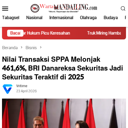
Loncat
Menu
ke
Mobile
konten
Tabagsel
Nasional
Internasional
Olahraga
Budaya
Po
kum Picu Keresahan
Baca:
Truk Miring Hambat Arus Lalu Lintas d
Beranda
Bisnis
Nilai Transaksi SPPA Melonjak
461,6%, BRI Danareksa Sekuritas Jadi
Sekuritas Teraktif di 2025
Vritime
23 April 2026