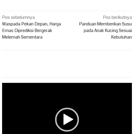
Navigasi
Pos sebelumnya
Pos berikutnya
pos
Waspada Pekan Depan, Harga
Panduan Memberikan Susu
Emas Diprediksi Bergerak
pada Anak Kucing Sesuai
Melemah Sementara
Kebutuhan
Pemutar
Video