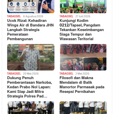
TABAGSEL
6 Agustus 2026
TABAGSEL
27 Juli 2026
Ucok Rizal: Kehadiran
Kunjungi Kodim
Wings Air di Bandara JHN
0212/Tapsel, Pangdam
Langkah Strategis
Tekankan Keseimbangan
Pemerataan
Siaga Tempur dan
Pembangunan
Wawasan Teritorial
TABAGSEL
20 Mei 2026
TABAGSEL
2 Mei 2026
Dukung Penuh
Filosofi dan Makna
Pemberantasan Narkoba,
Mendalam di Balik
Kedan Prabo Nol Lapan:
Manortor Parmasak pada
Kami Siap Jadi Mitra
Resepsi Pernikahan
Strategis Polres Pad…