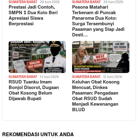
SUMATERA BARAT
20 Juni 2026
SUMATERA BARAT
20 Juni 2026
Prestasi Jadi Contoh,
Pesona Matahari
SMPN 1 Dua Koto Beri
Terbenam di Puncak
Apresiasi Siswa
Panaroma Dua Koto:
Berprestasi
Surga Tersembunyi
Pasaman yang Siap Jadi
Desti…
SUMATERA BARAT
13 Juni 2026
SUMATERA BARAT
12 Juni 2026
RSUD Tuanku Imam
Keluhan Obat Kosong
Bonjol Disorot, Dugaan
Mencuat, Dinkes
Obat Kosong Belum
Pasaman: Pengadaan
Dijawab Bupati
Obat RSUD Sudah
Menjadi Kewenangan
BLUD
REKOMENDASI UNTUK ANDA