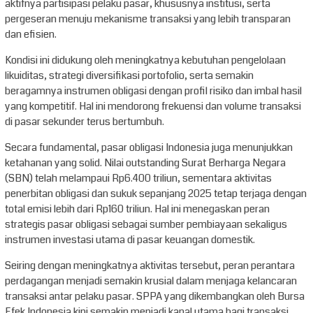
aktifnya partisipasi pelaku pasar, khususnya institusi, serta
pergeseran menuju mekanisme transaksi yang lebih transparan
dan efisien.
Kondisi ini didukung oleh meningkatnya kebutuhan pengelolaan
likuiditas, strategi diversifikasi portofolio, serta semakin
beragamnya instrumen obligasi dengan profil risiko dan imbal hasil
yang kompetitif. Hal ini mendorong frekuensi dan volume transaksi
di pasar sekunder terus bertumbuh.
Secara fundamental, pasar obligasi Indonesia juga menunjukkan
ketahanan yang solid. Nilai outstanding Surat Berharga Negara
(SBN) telah melampaui Rp6.400 triliun, sementara aktivitas
penerbitan obligasi dan sukuk sepanjang 2025 tetap terjaga dengan
total emisi lebih dari Rp160 triliun. Hal ini menegaskan peran
strategis pasar obligasi sebagai sumber pembiayaan sekaligus
instrumen investasi utama di pasar keuangan domestik.
Seiring dengan meningkatnya aktivitas tersebut, peran perantara
perdagangan menjadi semakin krusial dalam menjaga kelancaran
transaksi antar pelaku pasar. SPPA yang dikembangkan oleh Bursa
Efek Indonesia kini semakin menjadi kanal utama bagi transaksi