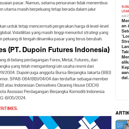
yesuaian pasar. Namun, selama penurunan tidak menembus
SUM
tren utama masih berpeluang tetap berada dalam jalur
UTA
Juli 
Mem
an 
an untuk tetap mencermati pergerakan harga di level-level
Set
obal. Volatilitas yang masih tinggi menuntut strategi yang
‘Lo
n peluang di tengah dinamika pasar yang terus berubah.
Str
La
s (PT. Dupoin Futures Indonesia)
Tak
Me
ng di bidang perdagangan Forex, Metal, Futures, dan
ali
ngka yang telah mengantongi izin usaha resmi dari
Kep
aan
2004. Dupoin juga anggota Bursa Berjangka Jakarta (BBJ)
da
Nomor. SPAB-064/BBJ/04/04 dan terdaftar sebagai member
(KBI) atau Indonesian Derivatives Clearing House (IDCH)
ota Asosiasi Perdagangan Berjangka Komoditi Indonesia
G-B/05/2024.
RITIMES.
ARTI