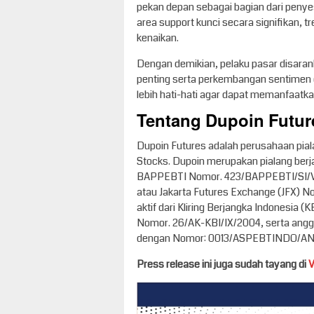
pekan depan sebagai bagian dari pen
area support kunci secara signifikan, 
kenaikan.
Dengan demikian, pelaku pasar disarank
penting serta perkembangan sentimen gl
lebih hati-hati agar dapat memanfaatka
Tentang Dupoin Future
Dupoin Futures adalah perusahaan piala
Stocks. Dupoin merupakan pialang berja
BAPPEBTI Nomor. 423/BAPPEBTI/SI/VII/
atau Jakarta Futures Exchange (JFX) 
aktif dari Kliring Berjangka Indonesia 
Nomor. 26/AK-KBI/IX/2004, serta angg
dengan Nomor: 0013/ASPEBTINDO/AN
Press release ini juga sudah tayang di
V