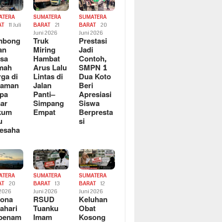
ATERA
SUMATERA
SUMATERA
AT
11 Juli
BARAT
21
BARAT
20
6
Juni 2026
Juni 2026
mbong
Truk
Prestasi
an
Miring
Jadi
sa
Hambat
Contoh,
mah
Arus Lalu
SMPN 1
ga di
Lintas di
Dua Koto
saman
Jalan
Beri
pa
Panti–
Apresiasi
ar
Simpang
Siswa
kum
Empat
Berpresta
u
si
esaha
ATERA
SUMATERA
SUMATERA
AT
20
BARAT
13
BARAT
12
 2026
Juni 2026
Juni 2026
sona
RSUD
Keluhan
ahari
Tuanku
Obat
rbenam
Imam
Kosong