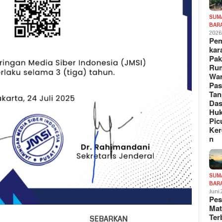
SUM
BAR
202
Pe
kar
Pak
Ru
War
Pa
Tan
Das
Hu
Pic
Ker
n
SUM
BAR
Juni
Pe
Mat
Te
SEBARKAN