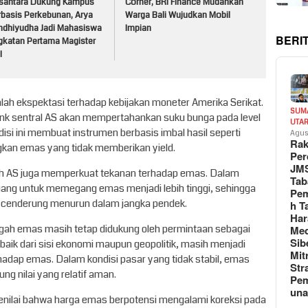
santara Dukung Kampus
Corner, BRI Finance Mudahkan
rbasis Perkebunan, Arya
Warga Bali Wujudkan Mobil
ndhiyudha Jadi Mahasiswa
Impian
BERI
gkatan Pertama Magister
I
lah ekspektasi terhadap kebijakan moneter Amerika Serikat.
SUM
nk sentral AS akan mempertahankan suku bunga pada level
UTA
disi ini membuat instrumen berbasis imbal hasil seperti
Agus
Rak
ngkan emas yang tidak memberikan yield.
Per
JM
tah AS juga memperkuat tekanan terhadap emas. Dalam
Tab
luang untuk memegang emas menjadi lebih tinggi, sehingga
Pem
ni cenderung menurun dalam jangka pendek.
h T
Har
gah emas masih tetap didukung oleh permintaan sebagai
Med
Sib
 baik dari sisi ekonomi maupun geopolitik, masih menjadi
Mit
hadap emas. Dalam kondisi pasar yang tidak stabil, emas
Str
ng nilai yang relatif aman.
Pe
un
nilai bahwa harga emas berpotensi mengalami koreksi pada