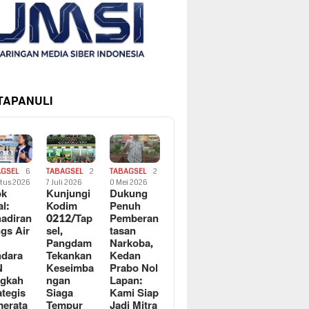
 TAPANULI
AGSEL
6
TABAGSEL
2
TABAGSEL
2
tus 2026
7 Juli 2026
0 Mei 2026
ok
Kunjungi
Dukung
al:
Kodim
Penuh
adiran
0212/Tap
Pemberan
gs Air
sel,
tasan
Pangdam
Narkoba,
dara
Tekankan
Kedan
N
Keseimba
Prabo Nol
ngkah
ngan
Lapan:
ategis
Siaga
Kami Siap
erata
Tempur
Jadi Mitra