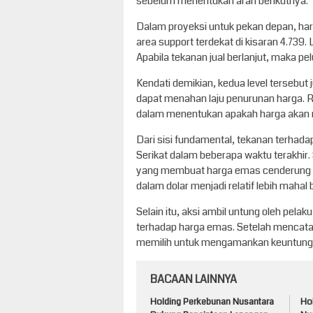
sebelum menentukan arah berikutnya.
Dalam proyeksi untuk pekan depan, har
area support terdekat di kisaran 4.739. L
Apabila tekanan jual berlanjut, maka pe
Kendati demikian, kedua level tersebut
dapat menahan laju penurunan harga. R
dalam menentukan apakah harga akan m
Dari sisi fundamental, tekanan terhada
Serikat dalam beberapa waktu terakhir
yang membuat harga emas cenderung ter
dalam dolar menjadi relatif lebih mahal b
Selain itu, aksi ambil untung oleh pel
terhadap harga emas. Setelah mencatat
memilih untuk mengamankan keuntunga
BACAAN LAINNYA
Holding Perkebunan Nusantara
Ho