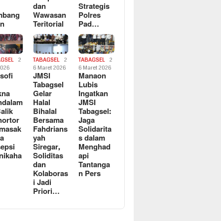
dan
Strategis
mbang
Wawasan
Polres
an
Teritorial
Pad…
AGSEL
2
TABAGSEL
2
TABAGSEL
2
2026
6 Maret 2026
6 Maret 2026
osofi
JMSI
Manaon
n
Tabagsel
Lubis
kna
Gelar
Ingatkan
ndalam
Halal
JMSI
Balik
Bihalal
Tabagsel:
ortor
Bersama
Jaga
rmasak
Fahdrians
Solidarita
a
yah
s dalam
epsi
Siregar,
Menghad
nikaha
Soliditas
api
dan
Tantanga
Kolaboras
n Pers
i Jadi
Priori…