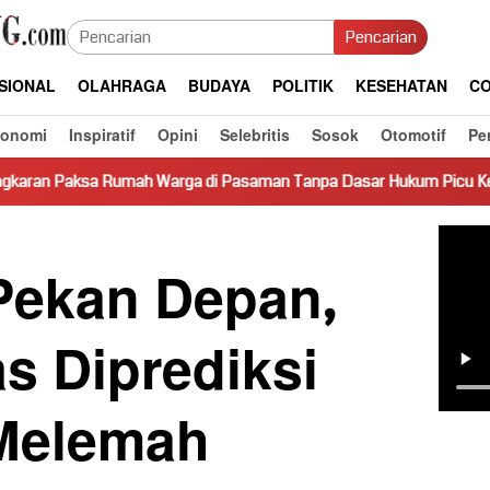
Pencarian
SIONAL
OLAHRAGA
BUDAYA
POLITIK
KESEHATAN
CO
konomi
Inspiratif
Opini
Selebritis
Sosok
Otomotif
Pe
h Warga di Pasaman Tanpa Dasar Hukum Picu Keresahan
T
ekan Depan,
s Diprediksi
Melemah