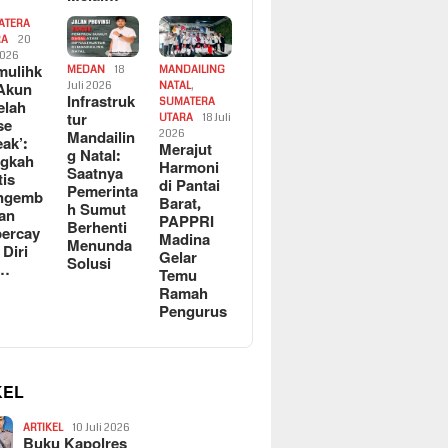
ATERA
RA
20
2026
ulihk
MEDAN
18
MANDAILING
Akun
Juli 2026
NATAL
,
Infrastruk
SUMATERA
elah
tur
UTARA
18 Juli
se
Mandailin
2026
eak’:
Merajut
g Natal:
ngkah
Harmoni
Saatnya
tis
di Pantai
Pemerinta
ngemb
Barat,
h Sumut
kan
PAPPRI
Berhenti
ercay
Madina
Menunda
 Diri
Gelar
Solusi
l…
Temu
Ramah
Pengurus
KEL
ARTIKEL
10 Juli 2026
Buku Kapolres