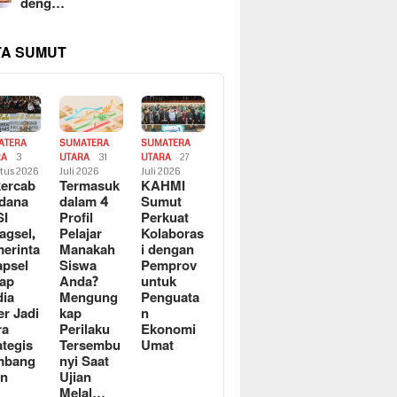
deng…
TA SUMUT
ATERA
SUMATERA
SUMATERA
RA
3
UTARA
31
UTARA
27
tus 2026
Juli 2026
Juli 2026
ercab
Termasuk
KAHMI
dana
dalam 4
Sumut
SI
Profil
Perkuat
agsel,
Pelajar
Kolaboras
erinta
Manakah
i dengan
apsel
Siswa
Pemprov
ap
Anda?
untuk
ia
Mengung
Penguata
er Jadi
kap
n
ra
Perilaku
Ekonomi
ategis
Tersembu
Umat
mbang
nyi Saat
an
Ujian
Melal…