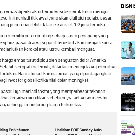
BISNI
ga emas diperkirakan berpotensi bergerak turun menuju
evel ini menjadi titik awal yang akan diuji oleh pelaku pasar.
luang penurunan lebih dalam ke area 4.702 juga terbuka.
 juga memiliki peran penting sebagai area penopang yang
espons pasar di area support tersebut akan menjadi kunci
elanjutkan koreksi atau justru kembali menguat.
p harga emas turut dipicu oleh penguatan dolar Amerika
. Setelah sempat melemah, dolar kini menunjukkan pemulihan
tekan. Hal ini terjadi karena emas yang diperdagangkan
agi investor global ketika nilai dolar meningkat.
aku pasar juga menjadi faktor yang memperbesar tekanan
kan kenaikan signifikan sebelumnya, sebagian investor
n, sehingga mendorong harga terkoreksi.
lding Perkebunan
Hadirkan BRIF Sunday Auto