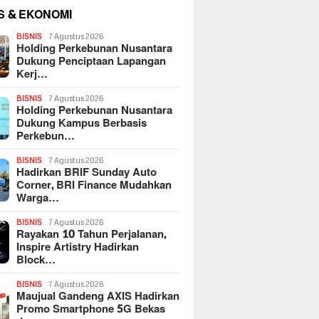
S & EKONOMI
BISNIS
7 Agustus 2026
Holding Perkebunan Nusantara
Dukung Penciptaan Lapangan
Kerj…
BISNIS
7 Agustus 2026
Holding Perkebunan Nusantara
Dukung Kampus Berbasis
Perkebun…
BISNIS
7 Agustus 2026
Hadirkan BRIF Sunday Auto
Corner, BRI Finance Mudahkan
Warga…
BISNIS
7 Agustus 2026
Rayakan 10 Tahun Perjalanan,
Inspire Artistry Hadirkan
Block…
BISNIS
7 Agustus 2026
Maujual Gandeng AXIS Hadirkan
Promo Smartphone 5G Bekas