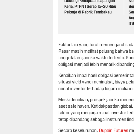
Dukung Penciptaan Lapangan
Nu
Kerja, PTPN I Serap 15–20 Ribu
Be
Pekerja di Pabrik Tembakau
Sa
An
ITS
Faktor lain yang turut memengaruhi ada
Pasar masih melihat peluang bahwa ba
tinggi dalam jangka waktu tertentu. Kon
obligasi menjadi lebih menarik dibandi
Kenaikan imbal hasil obligasi pemerin
situasi yield yang meningkat, biaya pe
minat investor terhadap logam mulia i
Meski demikian, prospek jangka menen
aset safe haven. Ketidakpastian global,
faktor yang menjaga minat investor ter
tetap dipandang sebagai instrumen lindu
Secara keseluruhan,
Dupoin Futures
me