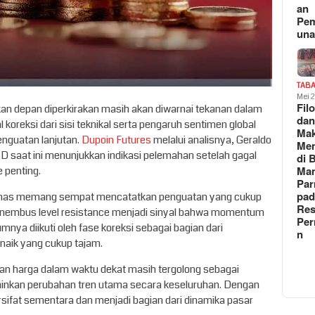
an
Pe
un
TAB
Mei 
Fil
an depan diperkirakan masih akan diwarnai tekanan dalam
da
 koreksi dari sisi teknikal serta pengaruh sentimen global
Ma
nguatan lanjutan.
Dupoin Futures
melalui analisnya, Geraldo
Me
 saat ini menunjukkan indikasi pelemahan setelah gagal
di 
Man
 penting.
Pa
pad
 emas memang sempat mencatatkan penguatan yang cukup
Res
enembus level resistance menjadi sinyal bahwa momentum
Per
umnya diikuti oleh fase koreksi sebagai bagian dari
n
naik yang cukup tajam.
nan harga dalam waktu dekat masih tergolong sebagai
inkan perubahan tren utama secara keseluruhan. Dengan
ersifat sementara dan menjadi bagian dari dinamika pasar