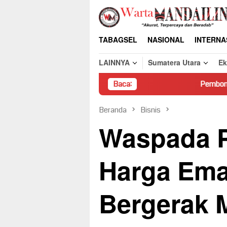
Loncat
ke
konten
TABAGSEL
NASIONAL
INTERNA
LAINNYA
Sumatera Utara
E
Baca:
Pembongkaran Paksa Ruma
Beranda
Bisnis
Waspada P
Harga Ema
Bergerak 