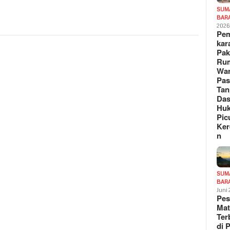
SUM
BAR
202
Pe
kar
Pak
Ru
War
Pa
Tan
Das
Hu
Pic
Ker
n
SUM
BAR
Juni
Pe
Mat
Te
di 