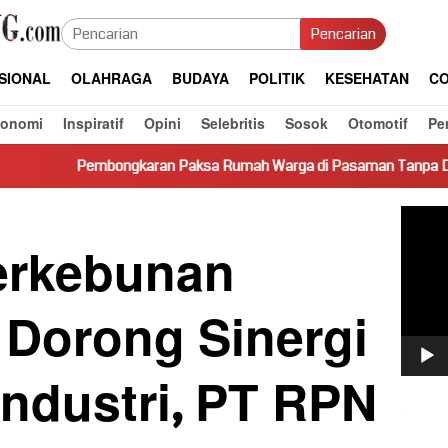
Pencarian
SIONAL
OLAHRAGA
BUDAYA
POLITIK
KESEHATAN
CO
konomi
Inspiratif
Opini
Selebritis
Sosok
Otomotif
Pe
karan Paksa Rumah Warga di Pasaman Tanpa Dasar Hukum Picu K
Pemut
Video
erkebunan
 Dorong Sinergi
Industri, PT RPN