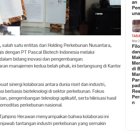
an
Pe
un
TAB
Mei 
salah satu entitas dari Holding Perkebunan Nusantara,
Fil
da
gis dengan PT Pascal Biotech Indonesia melalui
Ma
alam bidang inovasi dan pengembangan.
Me
aran manajemen kedua belah pihak, ini berlangsung di Kantor
di 
Man
Pa
at sinergi kolaborasi antara dunia riset dan industri,
pad
Res
berbasis bioteknologi di sektor perkebunan. Fokus
Per
n, pengembangan teknologi aplikatif, serta hilirisasi hasil
n
 komoditas perkebunan nasional.
y, Tjahjono Herawan menyampaikan bahwa kolaborasi ini
njawab tantangan industri perkebunan yang semakin