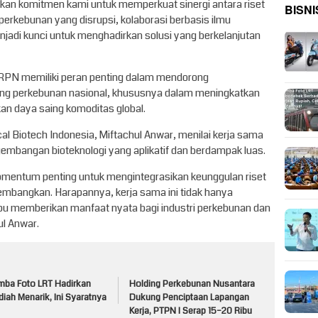
an komitmen kami untuk memperkuat sinergi antara riset
BISNI
 perkebunan yang disrupsi, kolaborasi berbasis ilmu
njadi kunci untuk menghadirkan solusi yang berkelanjutan
 RPN memiliki peran penting dalam mendorong
dang perkebunan nasional, khususnya dalam meningkatkan
kan daya saing komoditas global.
l Biotech Indonesia, Miftachul Anwar, menilai kerja sama
mbangan bioteknologi yang aplikatif dan berdampak luas.
momentum penting untuk mengintegrasikan keunggulan riset
kembangkan. Harapannya, kerja sama ini tidak hanya
pu memberikan manfaat nyata bagi industri perkebunan dan
ul Anwar.
mba Foto LRT Hadirkan
Holding Perkebunan Nusantara
iah Menarik, Ini Syaratnya
Dukung Penciptaan Lapangan
Kerja, PTPN I Serap 15–20 Ribu