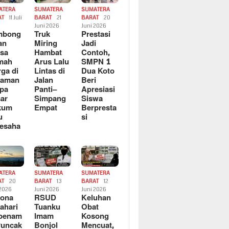
ATERA
SUMATERA
SUMATERA
AT
11 Juli
BARAT
21
BARAT
20
6
Juni 2026
Juni 2026
mbong
Truk
Prestasi
an
Miring
Jadi
sa
Hambat
Contoh,
mah
Arus Lalu
SMPN 1
ga di
Lintas di
Dua Koto
saman
Jalan
Beri
pa
Panti–
Apresiasi
ar
Simpang
Siswa
kum
Empat
Berpresta
u
si
esaha
ATERA
SUMATERA
SUMATERA
AT
20
BARAT
13
BARAT
12
 2026
Juni 2026
Juni 2026
sona
RSUD
Keluhan
ahari
Tuanku
Obat
rbenam
Imam
Kosong
Puncak
Bonjol
Mencuat,