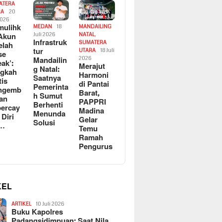
ATERA
RA
20
2026
ulihk
MEDAN
18
MANDAILING
Akun
Juli 2026
NATAL
,
Infrastruk
SUMATERA
elah
tur
UTARA
18 Juli
se
Mandailin
2026
eak’:
Merajut
g Natal:
ngkah
Harmoni
Saatnya
tis
di Pantai
Pemerinta
ngemb
Barat,
h Sumut
kan
PAPPRI
Berhenti
ercay
Madina
Menunda
 Diri
Gelar
Solusi
l…
Temu
Ramah
Pengurus
KEL
ARTIKEL
10 Juli 2026
Buku Kapolres
Padangsidimpuan: Saat Nila…