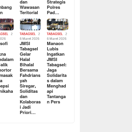
dan
Strategis
mbang
Wawasan
Polres
an
Teritorial
Pad…
AGSEL
2
TABAGSEL
2
TABAGSEL
2
2026
6 Maret 2026
6 Maret 2026
osofi
JMSI
Manaon
n
Tabagsel
Lubis
kna
Gelar
Ingatkan
ndalam
Halal
JMSI
Balik
Bihalal
Tabagsel:
ortor
Bersama
Jaga
rmasak
Fahdrians
Solidarita
a
yah
s dalam
epsi
Siregar,
Menghad
nikaha
Soliditas
api
dan
Tantanga
Kolaboras
n Pers
i Jadi
Priori…