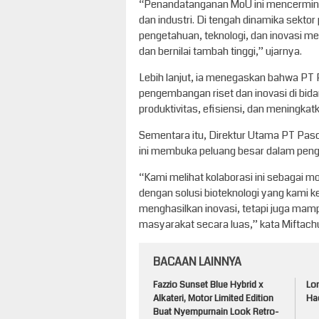
“Penandatanganan MoU ini mencermink
dan industri. Di tengah dinamika sektor
pengetahuan, teknologi, dan inovasi me
dan bernilai tambah tinggi,” ujarnya.
Lebih lanjut, ia menegaskan bahwa PT
pengembangan riset dan inovasi di bi
produktivitas, efisiensi, dan meningkat
Sementara itu, Direktur Utama PT Pasca
ini membuka peluang besar dalam penge
“Kami melihat kolaborasi ini sebagai 
dengan solusi bioteknologi yang kami 
menghasilkan inovasi, tetapi juga mam
masyarakat secara luas,” kata Miftach
BACAAN LAINNYA
Fazzio Sunset Blue Hybrid x
Lo
Alkateri, Motor Limited Edition
Had
Buat Nyempurnain Look Retro-