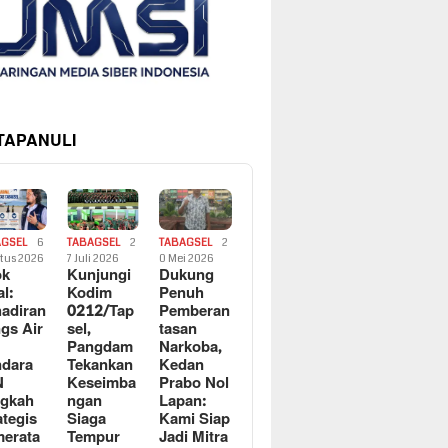
 TAPANULI
AGSEL
6
TABAGSEL
2
TABAGSEL
2
tus 2026
7 Juli 2026
0 Mei 2026
ok
Kunjungi
Dukung
al:
Kodim
Penuh
adiran
0212/Tap
Pemberan
gs Air
sel,
tasan
Pangdam
Narkoba,
dara
Tekankan
Kedan
N
Keseimba
Prabo Nol
ngkah
ngan
Lapan:
ategis
Siaga
Kami Siap
erata
Tempur
Jadi Mitra