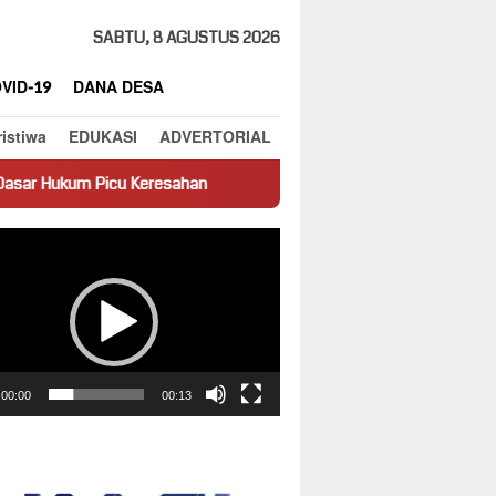
SABTU, 8 AGUSTUS 2026
VID-19
DANA DESA
ristiwa
EDUKASI
ADVERTORIAL
eresahan
Truk Miring Hambat Arus Lalu Lintas di Jalan Pant
ar
00:00
00:13