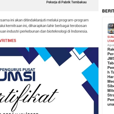
Pekerja di Pabrik Tembakau
BERI
sama ini akan ditindaklanjuti melalui program-program
alui kemitraan ini, diharapkan lahir berbagai terobosan
n industri perkebunan dan bioteknologi di Indonesia.
SUM
VRITIMES
UTA
Agus
Rak
Per
JM
Tab
Pem
h T
Har
Med
Sib
Mit
Str
Pe
un