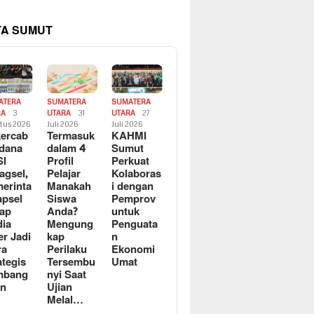
TA SUMUT
ATERA
SUMATERA
SUMATERA
RA
3
UTARA
31
UTARA
27
tus 2026
Juli 2026
Juli 2026
ercab
Termasuk
KAHMI
dana
dalam 4
Sumut
SI
Profil
Perkuat
agsel,
Pelajar
Kolaboras
erinta
Manakah
i dengan
apsel
Siswa
Pemprov
ap
Anda?
untuk
ia
Mengung
Penguata
er Jadi
kap
n
ra
Perilaku
Ekonomi
ategis
Tersembu
Umat
mbang
nyi Saat
an
Ujian
Melal…