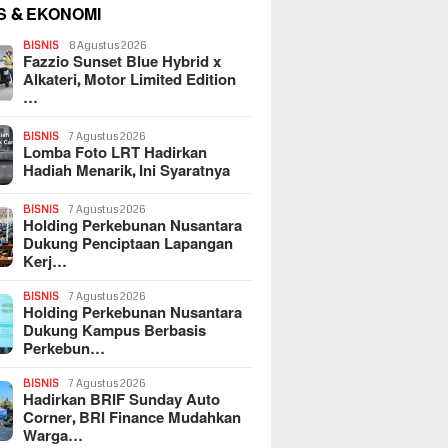
S & EKONOMI
BISNIS
8 Agustus 2026
Fazzio Sunset Blue Hybrid x
Alkateri, Motor Limited Edition
…
BISNIS
7 Agustus 2026
Lomba Foto LRT Hadirkan
Hadiah Menarik, Ini Syaratnya
BISNIS
7 Agustus 2026
Holding Perkebunan Nusantara
Dukung Penciptaan Lapangan
Kerj…
BISNIS
7 Agustus 2026
Holding Perkebunan Nusantara
Dukung Kampus Berbasis
Perkebun…
BISNIS
7 Agustus 2026
Hadirkan BRIF Sunday Auto
Corner, BRI Finance Mudahkan
Warga…