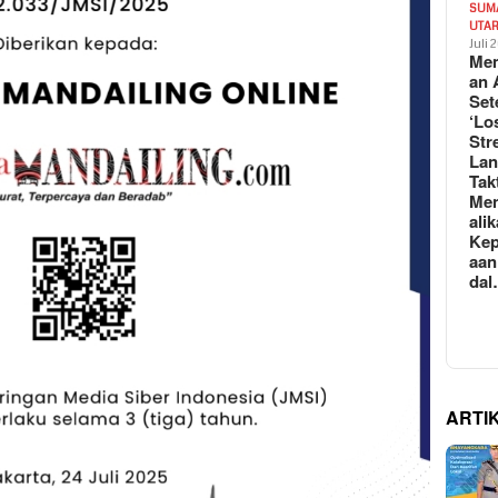
SUM
UTA
Juli 
Mem
an 
Set
‘Lo
Str
La
Tak
Me
ali
Kep
aan
da
ARTI