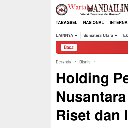
Loncat
ke
konten
TABAGSEL
NASIONAL
INTERNA
LAINNYA
Sumatera Utara
E
Baca:
Pembong
Beranda
Bisnis
Holding P
Nusantara
Riset dan 