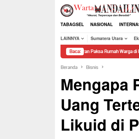
Loncat
ke
konten
TABAGSEL
NASIONAL
INTERNA
LAINNYA
Sumatera Utara
E
Pembongkaran Paksa Rumah Warga di Pasaman Tanpa Das
Baca:
Beranda
Bisnis
Mengapa 
Uang Tert
Likuid di 