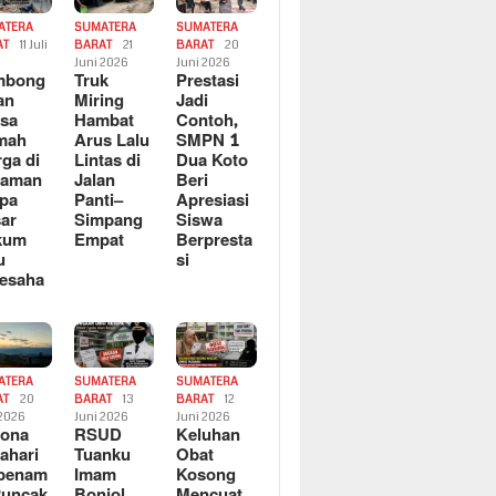
ATERA
SUMATERA
SUMATERA
AT
11 Juli
BARAT
21
BARAT
20
6
Juni 2026
Juni 2026
mbong
Truk
Prestasi
an
Miring
Jadi
sa
Hambat
Contoh,
mah
Arus Lalu
SMPN 1
ga di
Lintas di
Dua Koto
saman
Jalan
Beri
pa
Panti–
Apresiasi
ar
Simpang
Siswa
kum
Empat
Berpresta
u
si
esaha
ATERA
SUMATERA
SUMATERA
AT
20
BARAT
13
BARAT
12
 2026
Juni 2026
Juni 2026
sona
RSUD
Keluhan
ahari
Tuanku
Obat
rbenam
Imam
Kosong
Puncak
Bonjol
Mencuat,