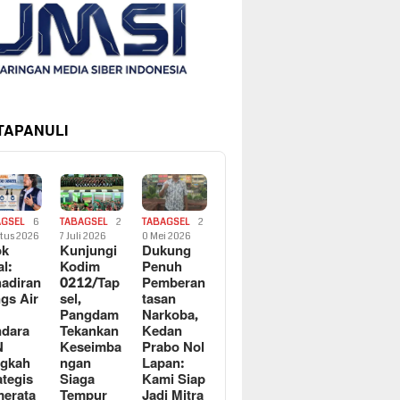
 TAPANULI
AGSEL
6
TABAGSEL
2
TABAGSEL
2
tus 2026
7 Juli 2026
0 Mei 2026
ok
Kunjungi
Dukung
al:
Kodim
Penuh
adiran
0212/Tap
Pemberan
gs Air
sel,
tasan
Pangdam
Narkoba,
dara
Tekankan
Kedan
N
Keseimba
Prabo Nol
ngkah
ngan
Lapan:
ategis
Siaga
Kami Siap
erata
Tempur
Jadi Mitra