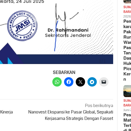
SUM
BAR
202
Pe
kar
Pak
Ru
War
Pa
Tan
Das
Hu
Pic
SEBARKAN
Ker
n
SUM
Pos berikutnya
BAR
Juni
Kinerja
Nanovest Ekspansi ke Pasar Global, Sepakati
Pe
Kerjasama Strategis Dengan Fasset
Mat
Te
di 