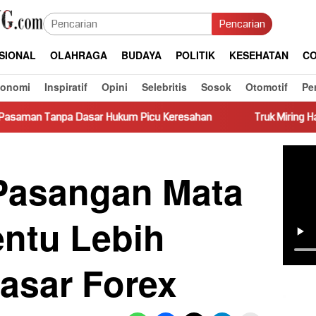
Pencarian
SIONAL
OLAHRAGA
BUDAYA
POLITIK
KESEHATAN
CO
konomi
Inspiratif
Opini
Selebritis
Sosok
Otomotif
Pe
ar Hukum Picu Keresahan
Truk Miring Hambat Arus Lalu Lin
Pasangan Mata
entu Lebih
Pasar Forex