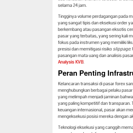
selama 24 jam.
Tingginya volume perdagangan pada m
yang sangat tipis dan eksekusi order y
berkembang atau pasangan eksotis cend
pasar yang terbatas, yang sering kali 
fokus pada instrumen yang memiliki liku
presisi dan memitigasi risiko
slippage
.
pasangan mata uang dan analisis pasar
Analysis KVB
.
Peran Penting Infrastr
Kelancaran transaksi di pasar forex sa
menghubungkan berbagai pelaku pasar se
yang melimpah menjadi jaminan bahwa 
yang paling kompetitif dan transparan. 
keuangan internasional, pasar akan menj
mengeksekusi posisi mereka dengan ak
Teknologi eksekusi yang canggih mema