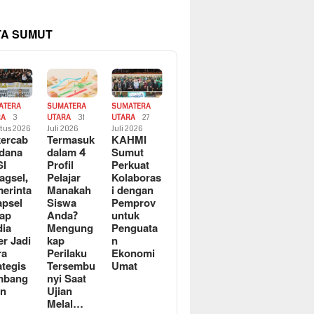
TA SUMUT
ATERA
SUMATERA
SUMATERA
RA
3
UTARA
31
UTARA
27
tus 2026
Juli 2026
Juli 2026
ercab
Termasuk
KAHMI
dana
dalam 4
Sumut
SI
Profil
Perkuat
agsel,
Pelajar
Kolaboras
erinta
Manakah
i dengan
apsel
Siswa
Pemprov
ap
Anda?
untuk
ia
Mengung
Penguata
er Jadi
kap
n
ra
Perilaku
Ekonomi
ategis
Tersembu
Umat
mbang
nyi Saat
an
Ujian
Melal…