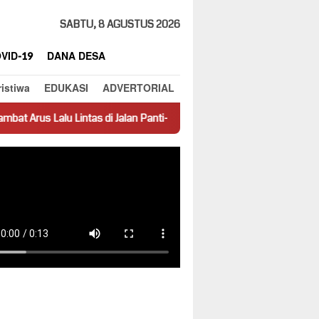
SABTU, 8 AGUSTUS 2026
VID-19
DANA DESA
ristiwa
EDUKASI
ADVERTORIAL
tas di Jalan Panti–Simpang Empat
Prestasi Jadi Contoh, SMPN 