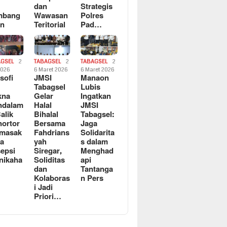
dan
Strategis
mbang
Wawasan
Polres
an
Teritorial
Pad…
AGSEL
2
TABAGSEL
2
TABAGSEL
2
2026
6 Maret 2026
6 Maret 2026
osofi
JMSI
Manaon
n
Tabagsel
Lubis
kna
Gelar
Ingatkan
ndalam
Halal
JMSI
Balik
Bihalal
Tabagsel:
ortor
Bersama
Jaga
rmasak
Fahdrians
Solidarita
a
yah
s dalam
epsi
Siregar,
Menghad
nikaha
Soliditas
api
dan
Tantanga
Kolaboras
n Pers
i Jadi
Priori…