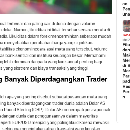
an
Pe
un
sial terbesar dan paling cair di dunia dengan volume
 dolar. Namun, likuiditas ini tidak tersebar secara merata di
edia. Likuiditas dalam forex mencerminkan seberapa mudah
TAB
Mei 
anpa menyebabkan perubahan harga yang signifikan.
Fil
tabilitas ekonomi negara asal mata uang tersebut, volume
da
Ma
itas bank sentral dan institusi keuangan besar. Memahami
Me
lebih dominan daripada yang lain sangat penting bagi
di 
tas yang ekstrem dan biaya transaksi yang tinggi.
Man
Pa
g Banyak Diperdagangkan Trader
pad
Res
Per
n
leh apa yang sering disebut sebagai pasangan mata uang
ling banyak diperdagangkan trader dunia adalah Dolar AS
dan Pound Sterling (GBP). Dolar AS menempati posisi puncak
cadangan dunia dan penggunaannya dalam mayoritas
eperti EUR/USD menjadi yang paling likuid karena mewakili
, sehingga menciptakan aliran transaksi yang konstan