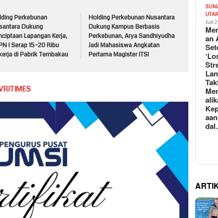
SUM
UTA
lding Perkebunan
Holding Perkebunan Nusantara
Juli 
santara Dukung
Dukung Kampus Berbasis
Mem
nciptaan Lapangan Kerja,
Perkebunan, Arya Sandhiyudha
an 
PN I Serap 15–20 Ribu
Jadi Mahasiswa Angkatan
Set
‘Lo
kerja di Pabrik Tembakau
Pertama Magister ITSI
Str
La
Tak
VRITIMES
Me
ali
Kep
aan
da
ARTI