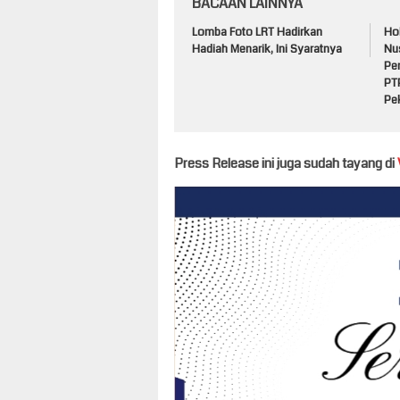
BACAAN LAINNYA
Lomba Foto LRT Hadirkan
Ho
Hadiah Menarik, Ini Syaratnya
Nu
Pe
PT
Pe
Press Release ini juga sudah tayang di