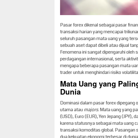
Pasar forex dikenal sebagai pasar finan
transaksi harian yang mencapai triliunan
seluruh pasangan mata uang yang ters
sebuah aset dapat dibeli atau dijual t
Fenomena ini sangat dipengaruhi oleh s
perdagangan internasional, serta aktiv
mengapa beberapa pasangan mata uang 
trader untuk menghindari risiko volatili
Mata Uang yang Palin
Dunia
Dominasi dalam pasar forex dipegang o
utama atau
majors
. Mata uang yang pa
(USD), Euro (EUR), Yen Jepang (JPY), 
karena statusnya sebagai mata uang 
transaksi komoditas global. Pasangan s
dua kekuatan ekonomi terbesar di dunia