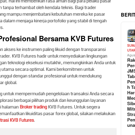
at. Hal ini memberikan rasa aman bagi para pelaku pasar
 tanpa terhambat oleh kendala teknis. Bagi trader
BERI
 yang mampu menjembatani kebutuhan mereka ke pasar
a dalam menjaga kinerja portofolio yang stabil di tengah
s.
 Profesional Bersama KVB Futures
SUM
 akses ke instrumen paling likuid dengan transparansi
UTA
 trader. KVB Futures hadir untuk menyediakan lingkungan
Agus
Rak
gan teknologi eksekusi mutakhir, memungkinkan Anda untuk
Per
 utama secara optimal. Kami berkomitmen untuk
JM
Tab
nggul dengan standar profesional untuk mendukung
Pem
ar global.
h T
Har
cang untuk mempermudah pengelolaan transaksi Anda secara
Med
lorasi berbagai pilihan produk dan keunggulan layanan
Sib
i halaman
Broker trading
KVB Futures. Untuk segera
Mit
anfaatkan likuiditas pasar forex global, silakan melakukan
Str
Pe
trasi KVB Futures
.
un