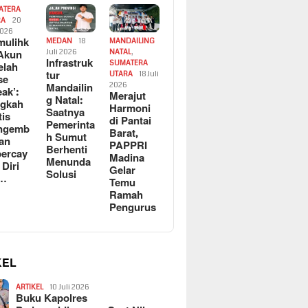
ATERA
RA
20
2026
ulihk
MEDAN
18
MANDAILING
Akun
Juli 2026
NATAL
,
Infrastruk
SUMATERA
elah
tur
UTARA
18 Juli
se
Mandailin
2026
eak’:
Merajut
g Natal:
ngkah
Harmoni
Saatnya
tis
di Pantai
Pemerinta
ngemb
Barat,
h Sumut
kan
PAPPRI
Berhenti
ercay
Madina
Menunda
 Diri
Gelar
Solusi
l…
Temu
Ramah
Pengurus
KEL
ARTIKEL
10 Juli 2026
Buku Kapolres