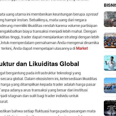
BISNI
ata uang utama ini memberikan keuntungan berupa
spread
ang hampir instan. Sebaliknya, mata uang dari negara
erung memiliki likuiditas rendah karena volume partisipan
mengakibatkan biaya transaksi menjadi lebih mahal. Dengan
iditas tinggi, trader dapat menjalankan strategi dengan lebih
 Untuk memperdalam pemahaman Anda mengenai dinamika
 terkini, Anda dapat mempelajari ulasannya di
Market
uktur dan Likuiditas Global
ngat bergantung pada infrastruktur teknologi yang
cara global. Dalam ekosistem ini, ketersediaan likuiditas
harga yang ditampilkan kepada trader adalah harga pasar
Tanpa adanya arus transaksi yang besar dari institusi
adi stagnan dan sulit bagi trader individu untuk
urat.
stikan bahwa setiap fluktuasi harga pada pasangan mata